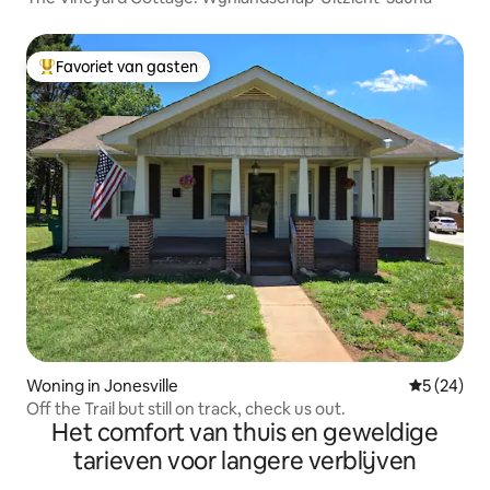
Favoriet van gasten
Topfavoriet van gasten
Woning in Jonesville
Gemiddelde
5 (24)
Off the Trail but still on track, check us out.
Het comfort van thuis en geweldige
tarieven voor langere verblijven