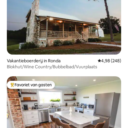
Vakantieboerderij in Ronda
Gemiddelde beo
4,98 (248)
Blokhut/Wine Country/Bubbelbad/Vuurplaats
Favoriet van gasten
Topfavoriet van gasten