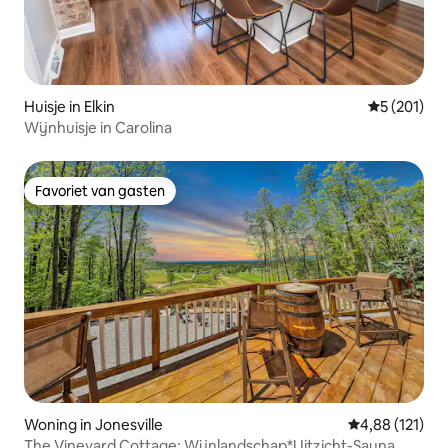
Huisje in Elkin
Gemiddelde 
5 (201)
Wijnhuisje in Carolina
Favoriet van gasten
Favoriet van gasten
Woning in Jonesville
Gemiddelde beo
4,88 (121)
The Vineyard Cottage: Wijnlandschap*Uitzicht-Sauna