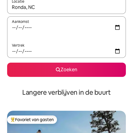
Locatie
Wanneer er resultaten beschikbaar zijn, maak je een keuze met 
Aankomst
Vertrek
Zoeken
Langere verblijven in de buurt
Favoriet van gasten
Topfavoriet van gasten