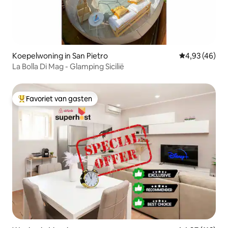
Koepelwoning in San Pietro
Gemiddelde be
4,93 (46)
La Bolla Di Mag - Glamping Sicilië
Favoriet van gasten
Topfavoriet van gasten