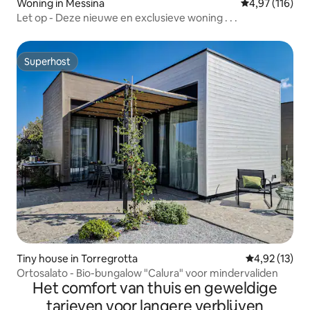
Woning in Messina
Gemiddelde beo
4,97 (116)
Let op - Deze nieuwe en exclusieve woning . . .
Superhost
Superhost
Tiny house in Torregrotta
Gemiddelde be
4,92 (13)
Ortosalato - Bio-bungalow "Calura" voor mindervaliden
Het comfort van thuis en geweldige
tarieven voor langere verblijven