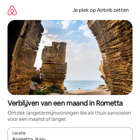
Ga
direct
Je plek op Airbnb zetten
naar
inhoud
Verblijven van een maand in Rometta
Ontdek langetermijnwoningen die als thuis aanvoelen
voor een maand of langer.
Locatie
Wanneer er resultaten beschikbaar zijn, maak je een keuze met 