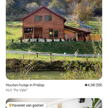
Houten huisje in Prislop
Gemiddelde be
4,98 (59)
Hut "Pe Vale"
Favoriet van gasten
Topfavoriet van gasten