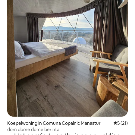
Koepelwoning in Comuna Copalnic Manastur
Gemiddeld
5 (21)
dom dome dome berinta