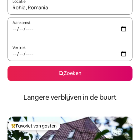
Locatie
Wanneer er resultaten beschikbaar zijn, maak je een keuze met 
Aankomst
Vertrek
Zoeken
Langere verblijven in de buurt
Favoriet van gasten
Topfavoriet van gasten