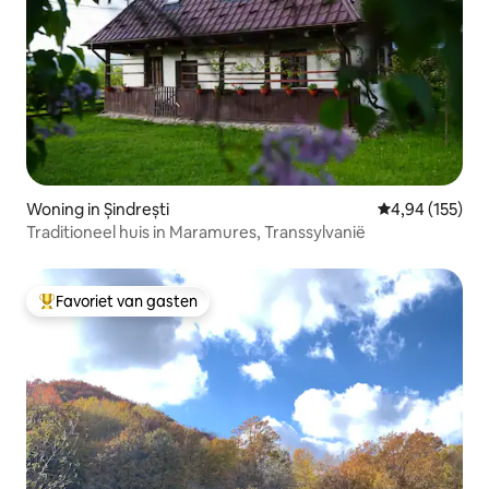
Woning in Șindrești
Gemiddelde beo
4,94 (155)
Traditioneel huis in Maramures, Transsylvanië
Favoriet van gasten
Topfavoriet van gasten