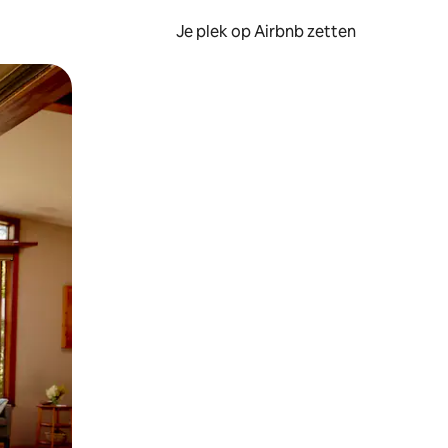
Je plek op Airbnb zetten
en of swipen.