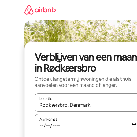
Ga
direct
naar
inhoud
Verblijven van een maa
in Rødkærsbro
Ontdek langetermijnwoningen die als thuis
aanvoelen voor een maand of langer.
Locatie
Wanneer er resultaten beschikbaar zijn, maak je 
Aankomst