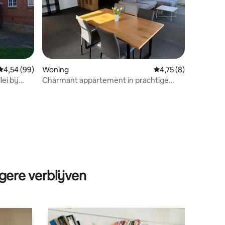
ecensies
Gemiddelde beoordeling van 4,54 op 5, 99 recensies
4,54 (99)
Woning
Gemiddelde beoordel
4,75 (8)
ei bij
Charmant appartement in prachtige
natuur
gere verblijven