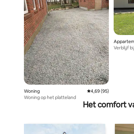
Apparte
Verblijf b
Woning
Gemiddelde beoordelin
4,69 (95)
Woning op het platteland
Het comfort va