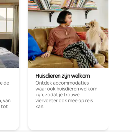
Huisdieren zijn welkom
e de
Ontdek accommodaties
waar ook huisdieren welkom
zijn, zodat je trouwe
, van
viervoeter ook mee op reis
 tot
kan.