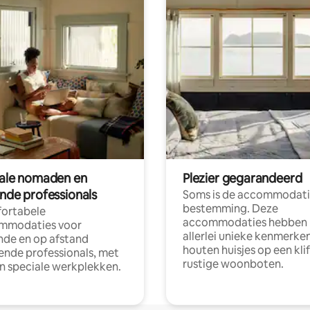
tale nomaden en
Plezier gegarandeerd
ende professionals
Soms is de accommodati
bestemming. Deze
ortabele
accommodaties hebben
mmodaties voor
allerlei unieke kenmerken
nde en op afstand
houten huisjes op een klif
nde professionals, met
rustige woonboten.
en speciale werkplekken.