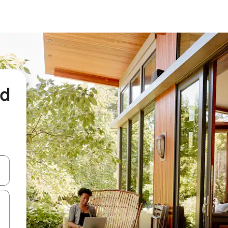
nd
een keuze met je de pijltjestoetsen omhoog en omlaag, óf door te tikk