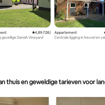
ment
Gemiddelde beoordeling van 4,89 op 5, 126 r
4,89 (126)
Appartement
ij gezellige Danish Vineyard
Centrale ligging in heuvel en vall
Gudenåen
g van 4,69 op 5, 95 recensies
n thuis en geweldige tarieven voor lan