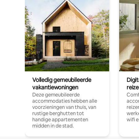
Volledig gemeubileerde
Digi
vakantiewoningen
reiz
Deze gemeubileerde
Comf
accommodaties hebben alle
acco
voorzieningen van thuis, van
reize
rustige berghutten tot
werke
handige appartementen
wifi 
midden in de stad.