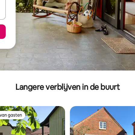
Langere verblijven in de buurt
 van gasten
 van gasten