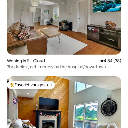
Woning in St. Cloud
Gemiddelde be
4,84 (38)
3br duplex, pet-friendly by the hospital/downtown
Favoriet van gasten
Topfavoriet van gasten