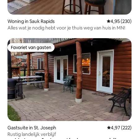
Woning in Sauk Rapids
Gemiddelde beo
4,95 (230)
Alles wat je nodig hebt voor je thuis weg van huis in MN!
Favoriet van gasten
Favoriet van gasten
Gastsuite in St. Joseph
Gemiddelde beo
4,97 (222)
Rustig landelijk verblijf