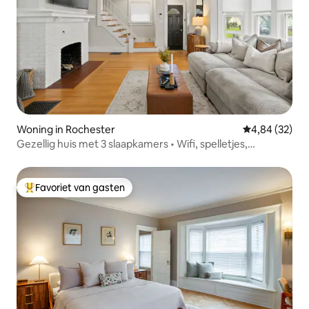
Woning in Rochester
Gemiddelde be
4,84 (32)
Gezellig huis met 3 slaapkamers • Wifi, spelletjes,
achtertuin
Favoriet van gasten
Topfavoriet van gasten