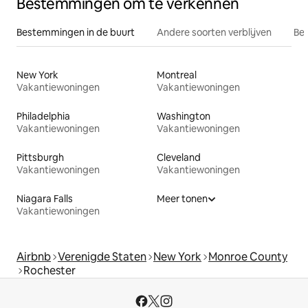
Bestemmingen om te verkennen
Bestemmingen in de buurt
Andere soorten verblijven
Bes
New York
Montreal
Vakantiewoningen
Vakantiewoningen
Philadelphia
Washington
Vakantiewoningen
Vakantiewoningen
Pittsburgh
Cleveland
Vakantiewoningen
Vakantiewoningen
Niagara Falls
Meer tonen
Vakantiewoningen
Airbnb
Verenigde Staten
New York
Monroe County
Rochester