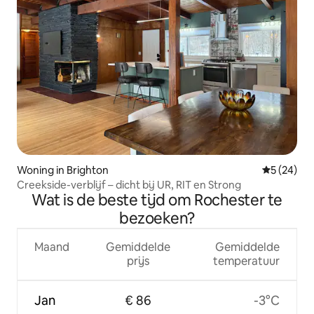
Woning in Brighton
Gemiddelde
5 (24)
Creekside-verblijf – dicht bij UR, RIT en Strong
Wat is de beste tijd om Rochester te
bezoeken?
Maand
Gemiddelde
Gemiddelde
prijs
temperatuur
Jan
€ 86
-3°C