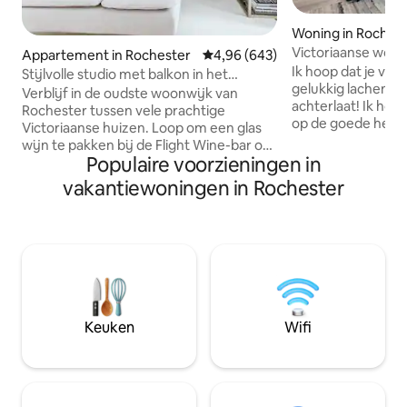
Woning in Roches
Victoriaanse woni
Appartement in Rochester
Gemiddelde beoordeling van 4,9
4,96 (643)
badkamers met gr
Ik hoop dat je ver
Stijlvolle studio met balkon in het
speelkamer!
gelukkig lachen e
historische Corn Hill
Verblijf in de oudste woonwijk van
achterlaat! Ik hoop
Rochester tussen vele prachtige
op de goede herin
Victoriaanse huizen. Loop om een glas
Premium matrass
wijn te pakken bij de Flight Wine-bar of
voor jouw comfort!
Populaire voorzieningen in
maak een schilderachtige wandeling
keuken! Spelletjes
langs de Genesee-rivier. Dit
vakantiewoningen in Rochester
Buitenmeubilair en BBQ/gri
appartement ligt vlak bij 490, dicht bij
Abbotts Frozen C
het vliegveld, het stadscentrum, de
Mr Dominick is aan
Universiteit van Rochester, het Strong
Whiskey River Bill Gray
Memorial Hospital, het Highland
bezienswaardighe
Hospital, College Town en South Wedge.
Ontario Beach Par
Loop naar bezienswaardigheden in het
Antiekdentzelcarr
centrum zoals Blue Cross Arena (0,5 mijl
Charlotte Genesee
- 10 minuten lopen), Dinosaur BBQ (0,5
Keuken
Wifi
mijl - 10 minuten lopen) en Frontier Field
(0,7 mijl - 15 minuten lopen)