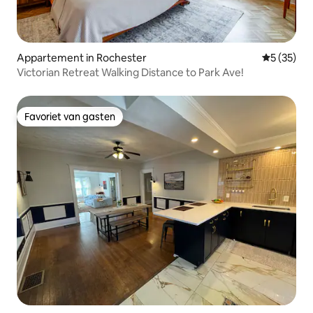
Appartement in Rochester
Gemiddelde
5 (35)
Victorian Retreat Walking Distance to Park Ave!
Favoriet van gasten
Favoriet van gasten