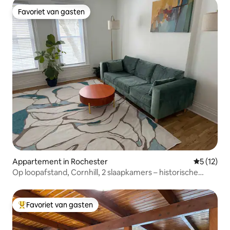
Favoriet van gasten
Favoriet van gasten
Appartement in Rochester
Gemiddeld
5 (12)
Op loopafstand, Cornhill, 2 slaapkamers – historische
charme + parkeergelegenheid
Favoriet van gasten
Topfavoriet van gasten