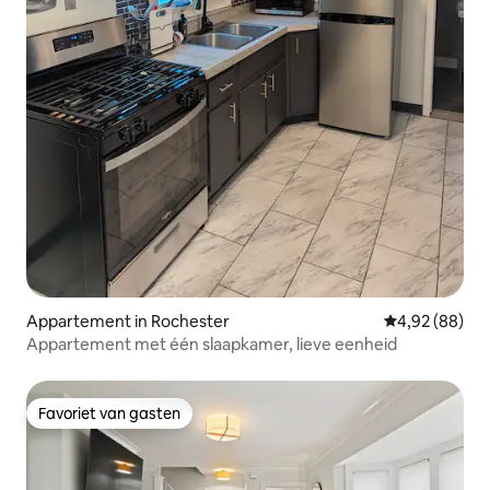
Appartement in Rochester
Gemiddelde be
4,92 (88)
Appartement met één slaapkamer, lieve eenheid
Favoriet van gasten
Favoriet van gasten