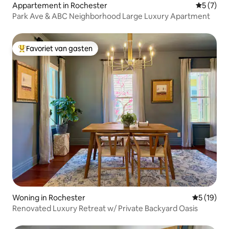
Appartement in Rochester
Gemiddeld
5 (7)
Park Ave & ABC Neighborhood Large Luxury Apartment
Favoriet van gasten
Topfavoriet van gasten
Woning in Rochester
Gemiddelde
5 (19)
Renovated Luxury Retreat w/ Private Backyard Oasis