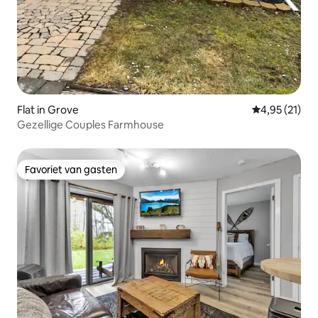
Flat in Grove
Gemiddelde be
4,95 (21)
Gezellige Couples Farmhouse
Favoriet van gasten
Favoriet van gasten