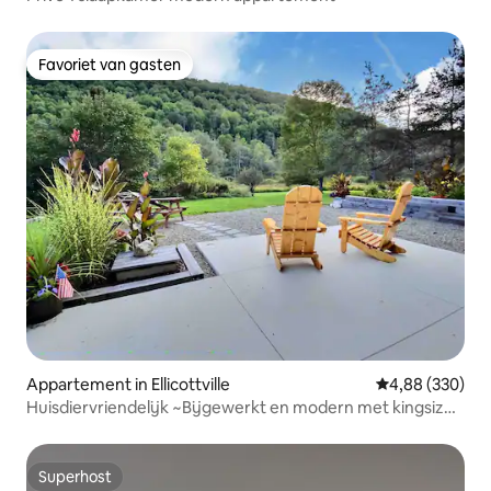
Favoriet van gasten
Favoriet van gasten
Appartement in Ellicottville
Gemiddelde beo
4,88 (330)
Huisdiervriendelijk ~Bijgewerkt en modern met kingsize
bed
Superhost
Superhost