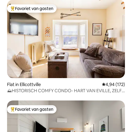
Favoriet van gasten
Topfavoriet van gasten
Flat in Ellicottville
Gemiddelde beo
4,94 (172)
⛰HISTORISCH COMFY CONDO- HART VAN EVILLE, ZELF
CKIN⛰
Favoriet van gasten
Topfavoriet van gasten