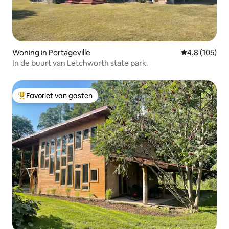
Woning in Portageville
Gemiddelde be
4,8 (105)
In de buurt van Letchworth state park.
Favoriet van gasten
Topfavoriet van gasten