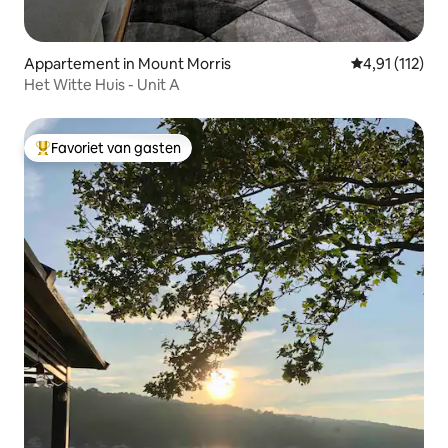
Appartement in Mount Morris
Gemiddelde be
4,91 (112)
Het Witte Huis - Unit A
Favoriet van gasten
Topfavoriet van gasten