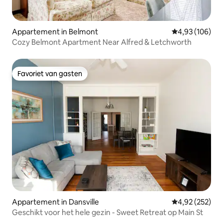
Appartement in Belmont
Gemiddelde beo
4,93 (106)
Cozy Belmont Apartment Near Alfred & Letchworth
Favoriet van gasten
Favoriet van gasten
Appartement in Dansville
Gemiddelde beo
4,92 (252)
Geschikt voor het hele gezin - Sweet Retreat op Main St