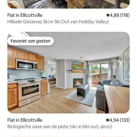
Flat in Ellicottville
Gemiddelde beo
4,88 (118)
Hillside Getaway Ski in Ski Out van Holiday Valley!
Favoriet van gasten
Favoriet van gasten
Flat in Ellicottville
Gemiddelde beo
4,94 (133)
Biologische oase aan de piste (ski-in/ski-out; airco)