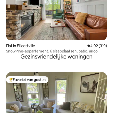
Flat in Ellicottville
Gemiddelde beo
4,92 (319)
SnowPine-appartement, 6 slaapplaatsen, patio, airco
Gezinsvriendelijke woningen
Favoriet van gasten
Topfavoriet van gasten