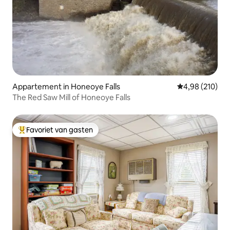
Appartement in Honeoye Falls
Gemiddelde beo
4,98 (210)
The Red Saw Mill of Honeoye Falls
Favoriet van gasten
Topfavoriet van gasten