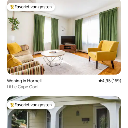
Favoriet van gasten
Topfavoriet van gasten
Woning in Hornell
Gemiddelde beo
4,95 (169)
Little Cape Cod
Favoriet van gasten
Topfavoriet van gasten