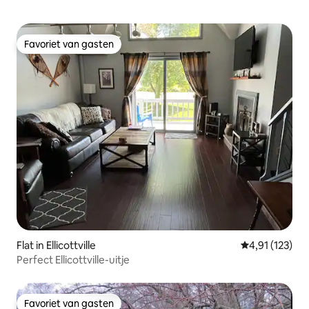
Favoriet van gasten
Favoriet van gasten
Flat in Ellicottville
Gemiddelde be
4,91 (123)
Perfect Ellicottville-uitje
Favoriet van gasten