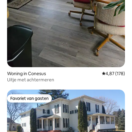
Woning in Conesus
Gemiddelde beo
4,87 (178)
Uitje met achtermeren
Favoriet van gasten
Favoriet van gasten