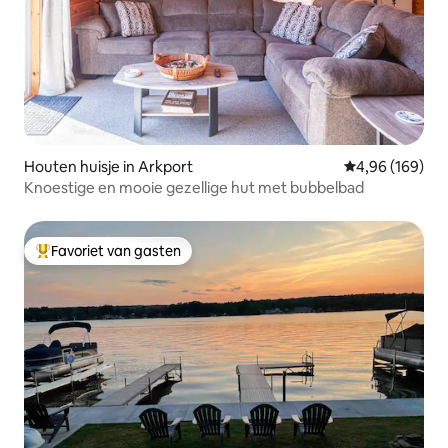
Houten huisje in Arkport
Gemiddelde beo
4,96 (169)
Knoestige en mooie gezellige hut met bubbelbad
Favoriet van gasten
Topfavoriet van gasten