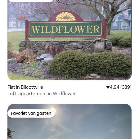
Favoriet van gasten
Flat in Ellicottville
Gemiddelde beo
4,94 (389)
Loft-appartement in Wildflower
Favoriet van gasten
Favoriet van gasten