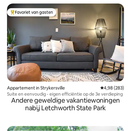
Favoriet van gasten
Topfavoriet van gasten
Appartement in Strykersville
Gemiddelde beo
4,98 (283)
Suite en eenvoudig - eigen efficiëntie op de 3e verdieping
Andere geweldige vakantiewoningen
nabij Letchworth State Park