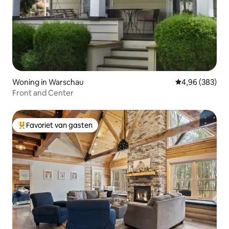
Woning in Warschau
Gemiddelde beo
4,96 (383)
Front and Center
Favoriet van gasten
Topfavoriet van gasten