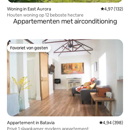
Woning in East Aurora
Gemiddelde beo
4,97 (132)
Houten woning op 12 beboste hectare
Appartementen met airconditioning
Favoriet van gasten
Favoriet van gasten
Appartement in Batavia
Gemiddelde beo
4,94 (398)
Privé 1 slaapkamer modern appartement