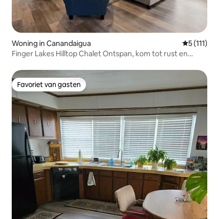
Woning in Canandaigua
Gemiddelde
5 (111)
Finger Lakes Hilltop Chalet Ontspan, kom tot rust en
vernieuw
Favoriet van gasten
Favoriet van gasten