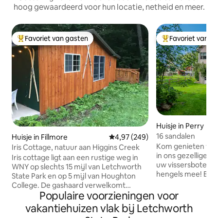
hoog gewaardeerd voor hun locatie, netheid en meer.
Favoriet van gasten
Favoriet van g
Topfavoriet van gasten
Topfavoriet van 
Huisje in Perry
16 sandalen
Huisje in Fillmore
Gemiddelde beoordeling van 4,9
4,97 (249)
Kom genieten van 
Iris Cottage, natuur aan Higgins Creek
in ons gezellige h
Iris cottage ligt aan een rustige weg in
uw vissersboten, k
WNY op slechts 15 mijl van Letchworth
hengels mee! Bren
State Park en op 5 mijl van Houghton
meer of op ons gro
College. De gashaard verwelkomt
op het meer en ont
Populaire voorzieningen voor
gasten op koude dagen en een groot
onze vuurput of in
terras met uitzicht op het bos en Higgins
vakantiehuizen vlak bij Letchworth
buurt vind je een 
Creek. De keuken is goed gevuld en