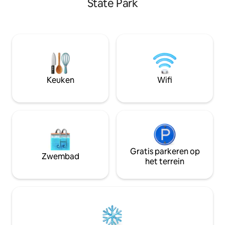
State Park
minigolf en ijs - l
volledig uitgerust. Of het nu zomer of
wintermaanden ku
winter is, dit is de perfecte plek om op
sneeuwscooters g
zijn best van de WNY-natuur te
toegang tot hond
genieten en er even tussenuit te
gemarkeerde en 
knijpen. 2 slaapkamers die open zijn
sneeuwscooterpa
voor een open woonkamer, keuken en
nabijgelegen Letc
eetkamer. Onsuite master heeft een
tweede elektrische open haard en
Keuken
Wifi
toegang tot het dek.
Gratis parkeren op
Zwembad
het terrein