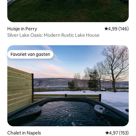
Huisje in Perry
Gemiddelde beo
4,99 (146)
Silver Lake Oasis: Modern Rustic Lake House
Favoriet van gasten
Favoriet van gasten
Chalet in Napels
Gemiddelde beo
4,97 (153)