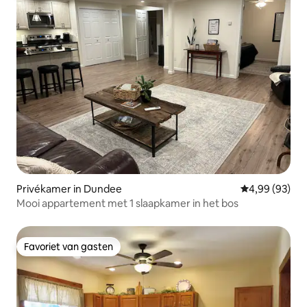
Privékamer in Dundee
Gemiddelde be
4,99 (93)
Mooi appartement met 1 slaapkamer in het bos
Favoriet van gasten
Favoriet van gasten