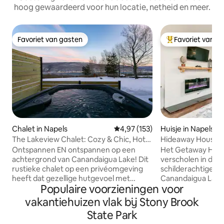
hoog gewaardeerd voor hun locatie, netheid en meer.
Favoriet van gasten
Favoriet van g
Favoriet van gasten
Topfavoriet van 
Chalet in Napels
Gemiddelde beoordeling van 4,9
4,97 (153)
Huisje in Napels
The Lakeview Chalet: Cozy & Chic, Hot
Hideaway House 
Tub, Games
met een prachtig u
Ontspannen EN ontspannen op een
Het Getaway Hide
achtergrond van Canandaigua Lake! Dit
verscholen in de b
rustieke chalet op een privéomgeving
schilderachtige H
heeft dat gezellige hutgevoel met
Canandaigua Lake 
Populaire voorzieningen voor
moderne styling en luxe voorzieningen,
perfect voor wijnl
waaronder een open haard met
avonturiers en die
vakantiehuizen vlak bij Stony Brook
gasfornuis, bubbelbad, nostalgische
naar een rustige onts
State Park
spelletjes, bibliotheek, vuurplaats buiten
van een prachtig ui