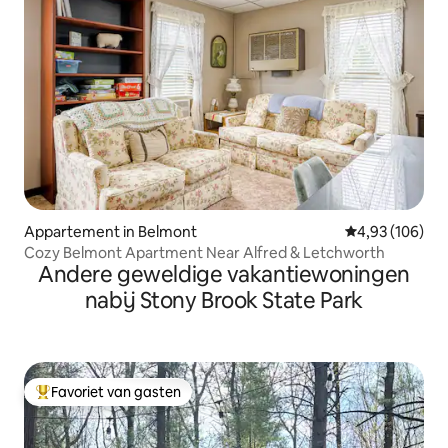
Appartement in Belmont
Gemiddelde beo
4,93 (106)
Cozy Belmont Apartment Near Alfred & Letchworth
Andere geweldige vakantiewoningen
nabij Stony Brook State Park
Favoriet van gasten
Topfavoriet van gasten