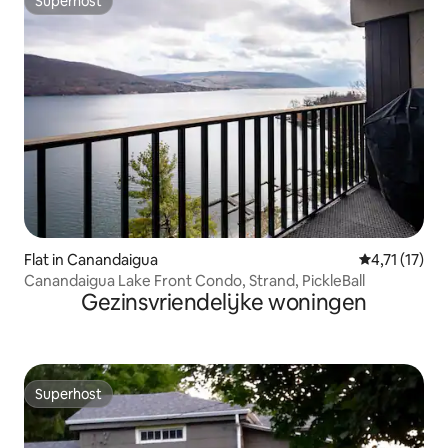
Superhost
Superhost
Flat in Canandaigua
Gemiddelde b
4,71 (17)
Canandaigua Lake Front Condo, Strand, PickleBall
Gezinsvriendelijke woningen
Superhost
Superhost