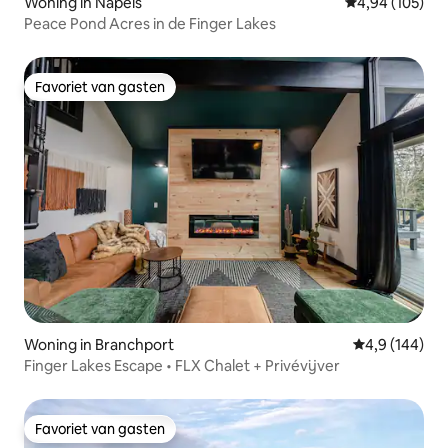
Woning in Napels
Gemiddelde beo
4,94 (105)
Peace Pond Acres in de Finger Lakes
Favoriet van gasten
Favoriet van gasten
Woning in Branchport
Gemiddelde be
4,9 (144)
Finger Lakes Escape • FLX Chalet + Privévijver
Favoriet van gasten
Favoriet van gasten