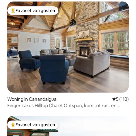
Favoriet van gasten
Topfavoriet van gasten
Woning in Canandaigua
Gemiddelde
5 (110)
Finger Lakes Hilltop Chalet Ontspan, kom tot rust en
vernieuw
Favoriet van gasten
Topfavoriet van gasten