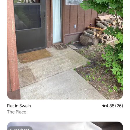
Flat in Swain
Gemiddelde be
4,85 (26)
The Place