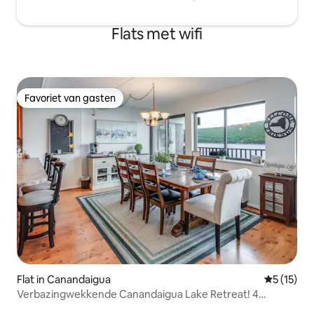
Flats met wifi
Favoriet van gasten
Favoriet van gasten
Flat in Canandaigua
Gemiddeld
5 (15)
Verbazingwekkende Canandaigua Lake Retreat! 4
bedden/3vol bad