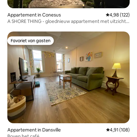
Appartement in Conesus
Gemiddelde beo
4,98 (122)
A SHORE THING - gloednieuw appartement met uitzicht
op het meer/toegang.
Favoriet van gasten
Favoriet van gasten
Appartement in Dansville
Gemiddelde beo
4,91 (108)
Boven het café