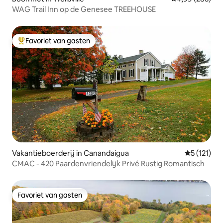
WAG Trail Inn op de Genesee TREEHOUSE
Favoriet van gasten
Topfavoriet van gasten
Vakantieboerderij in Canandaigua
Gemiddelde
5 (121)
CMAC - 420 Paardenvriendelijk Privé Rustig Romantisch
Favoriet van gasten
Favoriet van gasten