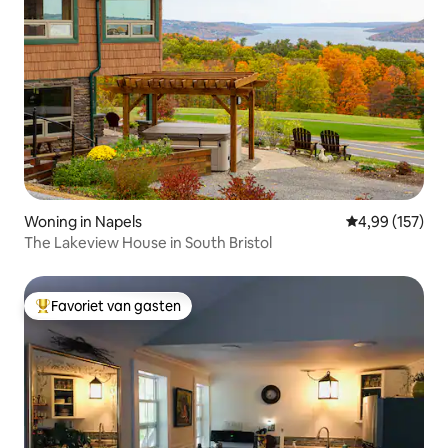
Woning in Napels
Gemiddelde beo
4,99 (157)
The Lakeview House in South Bristol
Favoriet van gasten
Topfavoriet van gasten