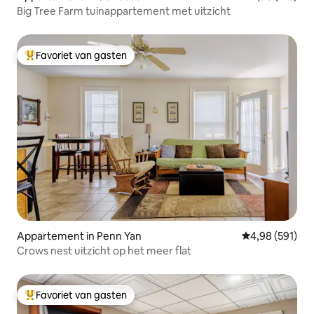
Big Tree Farm tuinappartement met uitzicht
Favoriet van gasten
Topfavoriet van gasten
Appartement in Penn Yan
Gemiddelde beo
4,98 (591)
Crows nest uitzicht op het meer flat
Favoriet van gasten
Topfavoriet van gasten