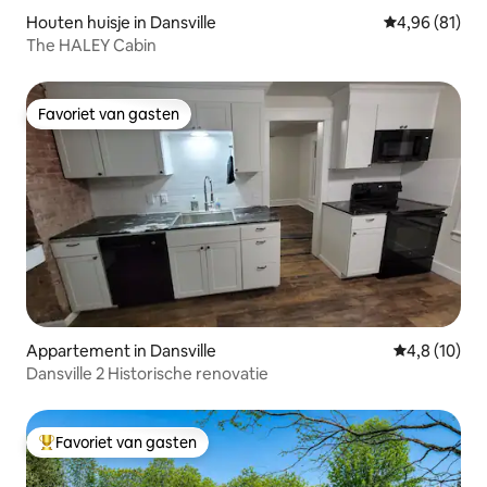
Houten huisje in Dansville
Gemiddelde be
4,96 (81)
The HALEY Cabin
Favoriet van gasten
Favoriet van gasten
Appartement in Dansville
Gemiddelde b
4,8 (10)
Dansville 2 Historische renovatie
Favoriet van gasten
Topfavoriet van gasten