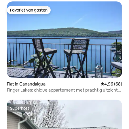
Favoriet van gasten
Favoriet van gasten
Flat in Canandaigua
Gemiddelde be
4,96 (68)
Finger Lakes: chique appartement met prachtig uitzicht
op het meer + open haard
Superhost
Superhost