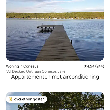
Woning in Conesus
Gemiddelde beo
4,94 (244)
“All Decked Out” aan Conesus Lake!
Appartementen met airconditioning
Favoriet van gasten
Topfavoriet van gasten