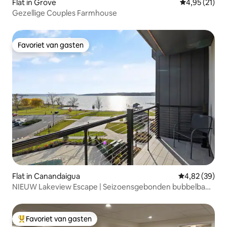
Flat in Grove
Gemiddelde be
4,95 (21)
Gezellige Couples Farmhouse
Favoriet van gasten
Favoriet van gasten
Flat in Canandaigua
Gemiddelde be
4,82 (39)
NIEUW Lakeview Escape | Seizoensgebonden bubbelbad |
Aan het zwembad
Favoriet van gasten
Topfavoriet van gasten