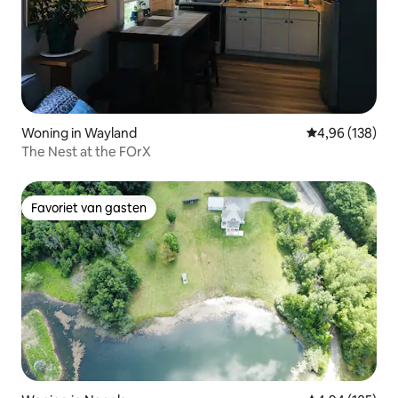
Woning in Wayland
Gemiddelde beo
4,96 (138)
The Nest at the FOrX
Favoriet van gasten
Favoriet van gasten