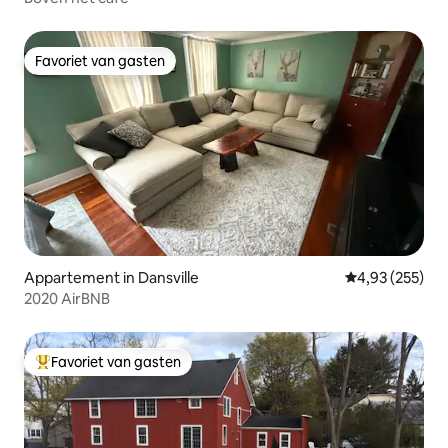
Favoriet van gasten
Favoriet van gasten
Appartement in Dansville
Gemiddelde beo
4,93 (255)
2020 AirBNB
Favoriet van gasten
Topfavoriet van gasten