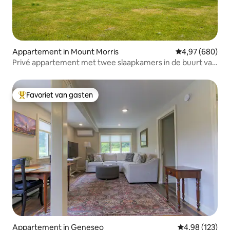
Appartement in Mount Morris
Gemiddelde beo
4,97 (680)
Privé appartement met twee slaapkamers in de buurt van
Letchworth Park
Favoriet van gasten
Topfavoriet van gasten
Appartement in Geneseo
Gemiddelde beo
4,98 (123)