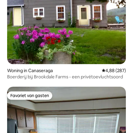
Woning in Canaseraga
Gemiddelde beo
4,88 (287)
Boerderij bij Brookdale Farms - een privétoevluchtsoord
Favoriet van gasten
Favoriet van gasten