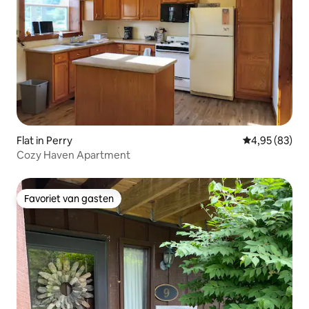
Flat in Perry
Gemiddelde be
4,95 (83)
Cozy Haven Apartment
Favoriet van gasten
Favoriet van gasten