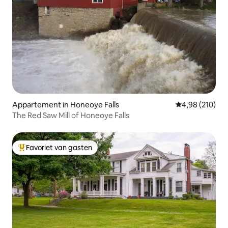
Appartement in Honeoye Falls
Gemiddelde beo
4,98 (210)
The Red Saw Mill of Honeoye Falls
Favoriet van gasten
Topfavoriet van gasten