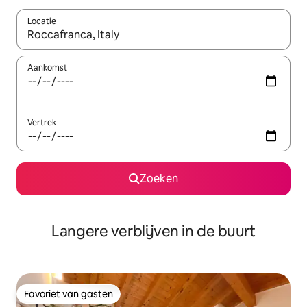
Locatie
Wanneer er resultaten beschikbaar zijn, maak je een keuze met 
Aankomst
Vertrek
Zoeken
Langere verblijven in de buurt
Favoriet van gasten
Favoriet van gasten