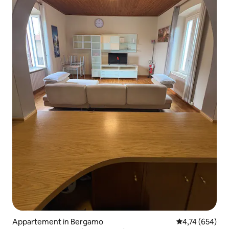
Appartement in Bergamo
Gemiddelde beo
4,74 (654)