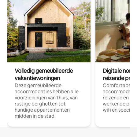
Volledig gemeubileerde
Digitale nom
vakantiewoningen
reizende prof
Deze gemeubileerde
Comfortabele
accommodaties hebben alle
accommodatie
voorzieningen van thuis, van
reizende en op
rustige berghutten tot
werkende profe
handige appartementen
wifi en special
midden in de stad.