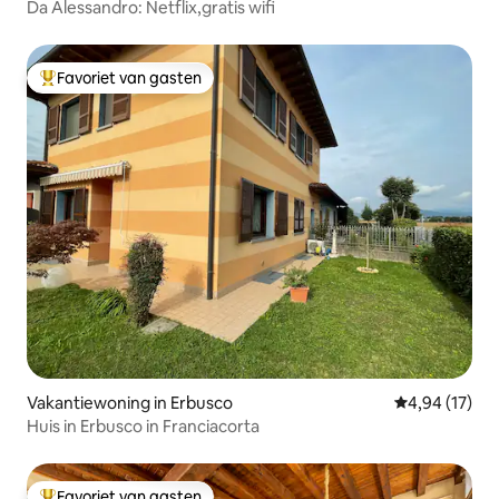
Da Alessandro: Netflix,gratis wifi
Favoriet van gasten
Topfavoriet van gasten
Vakantiewoning in Erbusco
Gemiddelde be
4,94 (17)
Huis in Erbusco in Franciacorta
Favoriet van gasten