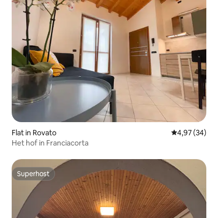
Flat in Rovato
Gemiddelde be
4,97 (34)
Het hof in Franciacorta
Superhost
Superhost