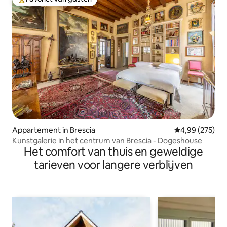
Topfavoriet van gasten
Appartement in Brescia
Gemiddelde beo
4,99 (275)
Kunstgalerie in het centrum van Brescia - Dogeshouse
Het comfort van thuis en geweldige
tarieven voor langere verblijven