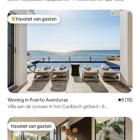
Favoriet van gasten
Topfavoriet van gasten
Woning in Puerto Aventuras
Gemiddeld
5 (15)
Villa aan de oceaan in het Caribisch gebied • 6
slaapkamers • 14 slaapplaatsen
Favoriet van gasten
Favoriet van gasten