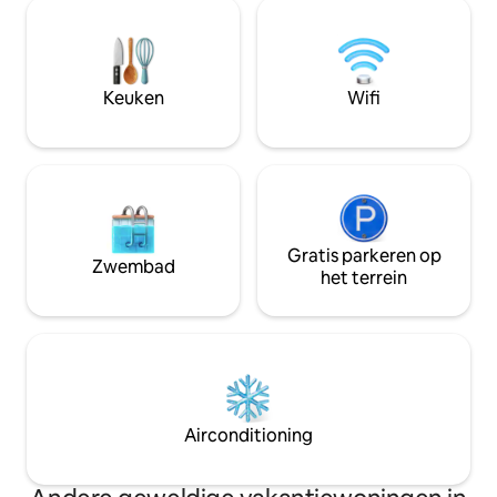
bevindt zich in de boetiekontwikkeling
strandclub in het 
Chukum Nah, met slechts 9 exclusieve
exotische houten
eenheden geïnspireerd op de Wabi-
geïmporteerd ma
Sabi-filosofie, te definiëren als
plek ongeëvenaar
ingetogen elegantie met een focus op
Keuken
Wifi
een minder-is-meer mentaliteit.
Gratis parkeren op
Zwembad
het terrein
Airconditioning