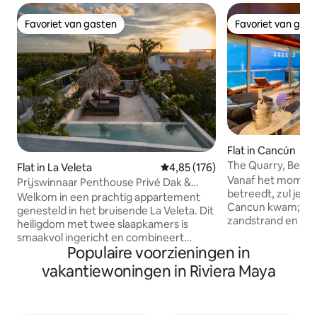
Favoriet van gasten
Favoriet van gas
Favoriet van gasten
Favoriet van gas
Flat in Cancún
The Quarry, Beac
Flat in La Veleta
Gemiddelde beoordeling van 4,8
4,85 (176)
150m to clubs
Vanaf het moment 
Prijswinnaar Penthouse Privé Dak &
betreedt, zul je b
Zwembad D9
Welkom in een prachtig appartement
Cancun kwam; het
genesteld in het bruisende La Veleta. Dit
zandstrand en het
heiligdom met twee slaapkamers is
water. Want dat is 
smaakvol ingericht en combineert
vanaf het 180° pan
Populaire voorzieningen in
comfort, stijl en functionaliteit. Het hart
het appartement biedt. Ge
is een gezellige woonkamer die uitkomt
vakantiewoningen in Riviera Maya
ontbrak. Meer dan
op een volledig privéterras en zwembad,
van deze unieke 
die alles biedt wat je nodig hebt voor een
150 m van het nac
onvergetelijk verblijf. Dit appartement
zwembaden, een r