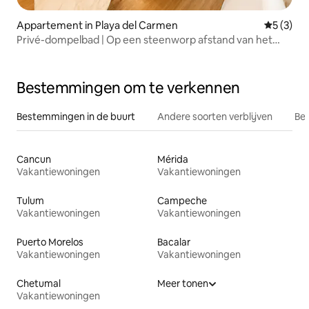
Appartement in Playa del Carmen
Gemiddeld
5 (3)
Privé-dompelbad | Op een steenworp afstand van het
strand en 5th Ave
Bestemmingen om te verkennen
Bestemmingen in de buurt
Andere soorten verblijven
Bes
Cancun
Mérida
Vakantiewoningen
Vakantiewoningen
Tulum
Campeche
Vakantiewoningen
Vakantiewoningen
Puerto Morelos
Bacalar
Vakantiewoningen
Vakantiewoningen
Chetumal
Meer tonen
Vakantiewoningen