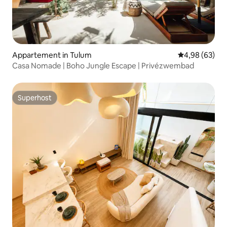
Appartement in Tulum
Gemiddelde be
4,98 (63)
Casa Nomade | Boho Jungle Escape | Privézwembad
Superhost
Superhost