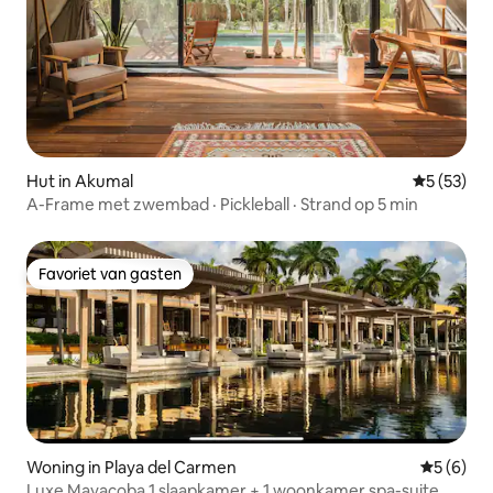
Hut in Akumal
Gemiddelde
5 (53)
A-Frame met zwembad · Pickleball · Strand op 5 min
Favoriet van gasten
Favoriet van gasten
Woning in Playa del Carmen
Gemiddeld
5 (6)
Luxe Mayacoba 1 slaapkamer + 1 woonkamer spa-suite