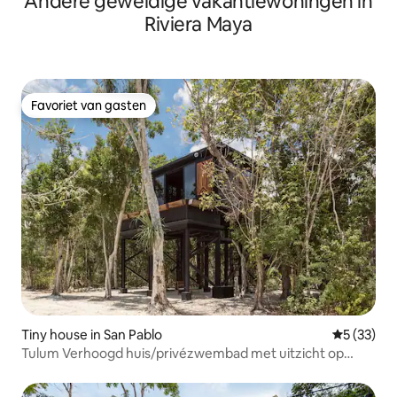
Andere geweldige vakantiewoningen in
Riviera Maya
Favoriet van gasten
Favoriet van gasten
Tiny house in San Pablo
Gemiddelde
5 (33)
Tulum Verhoogd huis/privézwembad met uitzicht op
cenote