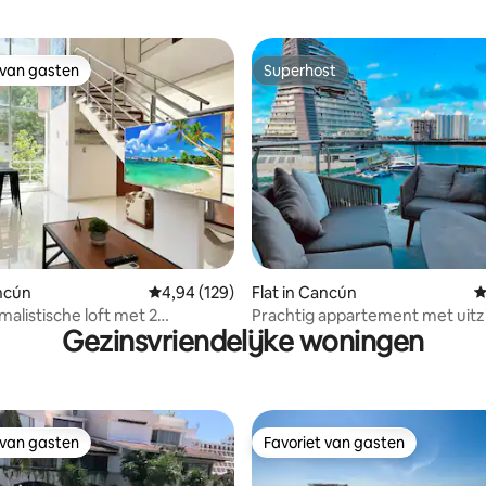
 van gasten
Superhost
 van gasten
Superhost
 van 4,86 op 5, 449 recensies
ancún
Gemiddelde beoordeling van 4,94 op 5, 129 r
4,94 (129)
Flat in Cancún
G
malistische loft met 2
Prachtig appartement met uitz
Gezinsvriendelijke woningen
en dicht bij het strand!
oceaan
 van gasten
Favoriet van gasten
 van gasten
Favoriet van gasten