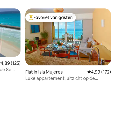
Favoriet van gasten
Topfavoriet van gasten
emiddelde beoordeling van 4,89 op 5, 125 recensies
4,89 (125)
 de 8e
ecensies
Flat in Isla Mujeres
Gemiddelde beoordeling
4,99 (172)
Luxe appartement, uitzicht op de
oceaan, terras