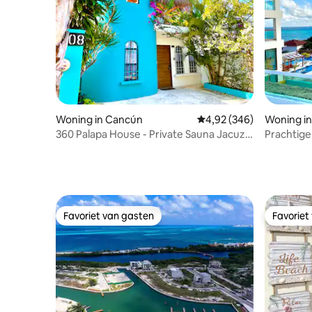
Woning in Cancún
Gemiddelde beoordeling
4,92 (346)
Woning in
360 Palapa House - Private Sauna Jacuzzi
Prachtige 
Roof Bar
en privé
Favoriet van gasten
Favoriet
Favoriet van gasten
Favoriet