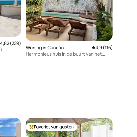
emiddelde beoordeling van 4,82 op 5, 239 recensies
4,82 (239)
Woning in Cancún
Gemiddelde beoordeli
4,9 (116)
i +
Harmonieus huis in de buurt van het
strand
ecensies
Favoriet van gasten
Topfavoriet van gasten