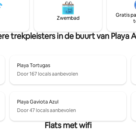
strandclub in het gebouw. Een 
ed, parkeerservice,
exotische houten meubels en
st, kledingstomer, bagagerek.
geïmporteerd marmer hebben
Gratis p
stand van vele
Zwembad
plek ongeëvenaard in Cancun.
t
ts/strandclubs. **PRIJZEN
 HET HELE JAAR door, dus
ER DE PRIJS VOOR JE
re trekpleisters in de buurt van Playa 
RINGSDATUMS**
Playa Tortugas
Door 167 locals aanbevolen
Playa Gaviota Azul
Door 47 locals aanbevolen
Flats met wifi