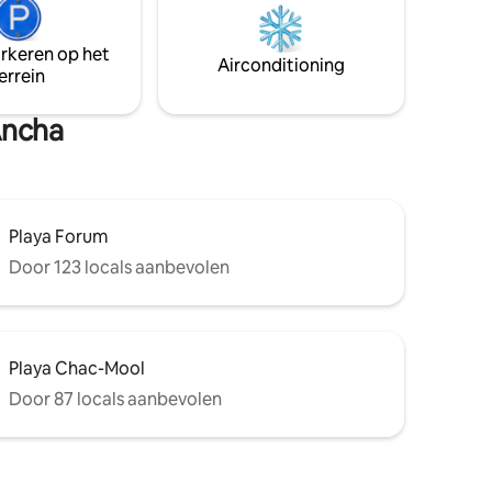
fusie van
lobby en op het zand OF loop 1 minuut
naar meer dan20 restaurants, bars en
 deze
uitgaansgelegenheden!
arkeren op het
Airconditioning
errein
Ancha
Playa Forum
Door 123 locals aanbevolen
Playa Chac-Mool
Door 87 locals aanbevolen