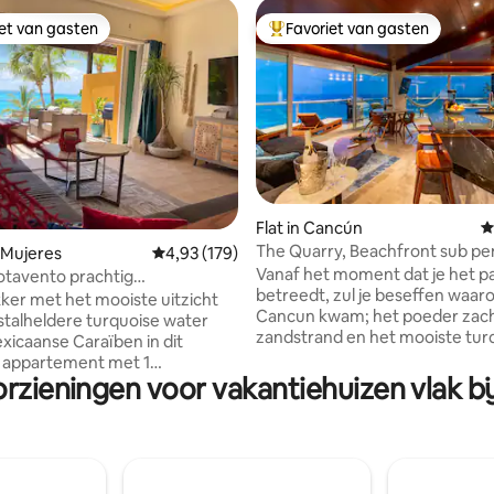
iet van gasten
Favoriet van gasten
iet van gasten
Topfavoriet van gasten
 van 4,94 op 5, 172 recensies
Flat in Cancún
G
The Quarry, Beachfront sub p
la Mujeres
Gemiddelde beoordeling van 4,93 op 5, 179 r
4,93 (179)
150m to clubs
Vanaf het moment dat je het p
otavento prachtig
betreedt, zul je beseffen waar
AN View 1bdr condo
er met het mooiste uitzicht
Cancun kwam; het poeder zach
istalheldere turquoise water
zandstrand en het mooiste tur
xicaanse Caraïben in dit
water. Want dat is alles wat je k
 appartement met 1
vanaf het 180° panoramische ui
orzieningen voor vakantiehuizen vlak bi
r aan de oceaan, gelegen op
het appartement biedt. Geen detail
 grond van Sotavento - geen
ontbrak. Meer dan twee jaar v
kkelijke toegang. Inbegrepen:
van deze unieke accommodatie
n, fitnessgewichten,
150 m van het nachtleven, 2 gr
trusting, strandspeelgoed,
zwembaden, een restaurant e
en, picknickmand,