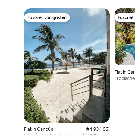
Favoriet van gasten
Favoriet
Favoriet van gasten
Favoriet
Flat in C
Tropische
slaapkam
Flat in Cancún
Gemiddelde beoordeling
4,93 (106)