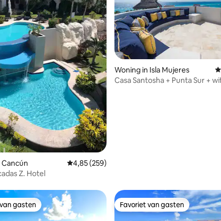
Woning in Isla Mujeres
G
Casa Santosha + Punta Sur + wif
zwembad + airco + dakterras
 van 4,99 op 5, 191 recensies
n Cancún
Gemiddelde beoordeling van 4,85 op 5, 259 r
4,85 (259)
adas Z. Hotel
 van gasten
Favoriet van gasten
 van gasten
Favoriet van gasten