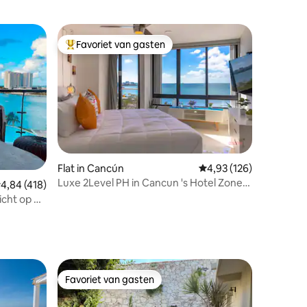
Favoriet van gasten
Topfavoriet van gasten
Flat in Cancún
Gemiddelde beoordeling
4,93 (126)
Luxe 2Level PH in Cancun 's Hotel Zone,
ecensies
emiddelde beoordeling van 4,84 op 5, 418 recensies
4,84 (418)
SkyGarden
icht op de
Favoriet van gasten
Favoriet van gasten