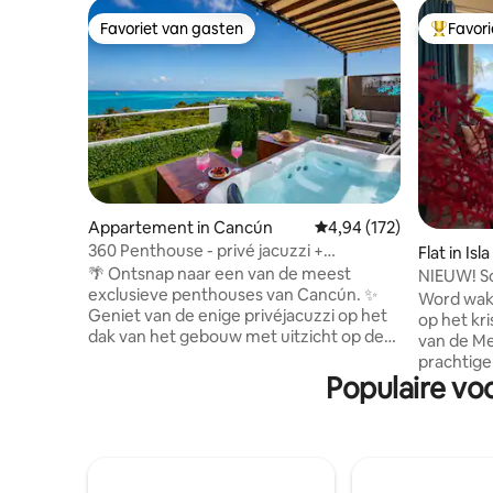
Favoriet van gasten
Favor
Favoriet van gasten
Topfavor
Appartement in Cancún
Gemiddelde beoordeling
4,94 (172)
360 Penthouse - privé jacuzzi +
Flat in Is
zwembad op het dak
🌴 Ontsnap naar een van de meest
NIEUW! S
exclusieve penthouses van Cancún. ✨
POOL&OCE
Word wakk
Geniet van de enige privéjacuzzi op het
op het kr
dak van het gebouw met uitzicht op de
van de Me
adembenemende Caribische Zee. 🏖️
prachtige
Direct tegenover Playa Tortugas en de
Populaire vo
slaapkame
veerboot naar Isla Mujeres. 🌃 Slechts 5
de begane
minuten van het nachtleven van Cancun
trap/gema
📶 Snelle wifi 🚗 Gratis parkeren 🔑 Zelf
yogamatte
inchecken 💬 Toegewijd team met
snorkelui
snelle, persoonlijke ondersteuning ❤️
bordspell