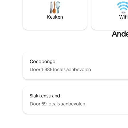
Perfect voor koppels, vakanties en
massageb
onvergetelijke zonsondergangen. ✨
kledingka
Creëer herinneringen die je je lang na
Op loopaf
Keuken
Wifi
het einde van je vakantie zult
restauran
herinneren.
VARIËREN
CONTROLE
Ande
RESERVE
Cocobongo
Door 1.386 locals aanbevolen
Slakkenstrand
Door 69 locals aanbevolen