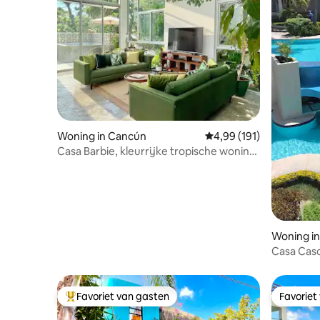
Woning in Cancún
Gemiddelde beoordeling
4,99 (191)
Casa Barbie, kleurrijke tropische woning
met dompelbad – 3 slaapkamers
Woning i
Casa Casc
Favoriet van gasten
Favoriet
Topfavoriet van gasten
Favoriet