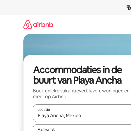
Ga
direct
naar
inhoud
Accommodaties in de
buurt van Playa Ancha
Boek unieke vakantieverblijven, woningen en
meer op Airbnb
Locatie
Wanneer er resultaten beschikbaar zijn, maak je 
Aankomst