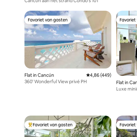
Cancún aan het strand Condo's 101
Favoriet van gasten
Favoriet
Favoriet van gasten
Favoriet
Flat in Cancún
Gemiddelde beoordeling
4,86 (449)
360' Wonderful View privé PH
Flat in C
Luxe mini
verdieping
Favoriet van gasten
Favoriet
Topfavoriet van gasten
Favoriet