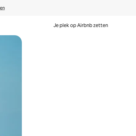
ven
Je plek op Airbnb zetten
en of swipen.