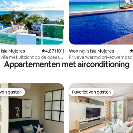
 van 4,92 op 5, 346 recensies
 Isla Mujeres
Gemiddelde beoordeling van 4,87 op 5, 101 r
4,87 (101)
Woning in Isla Mujeres
G
villa met uitzicht op de oceaan
Privéverwarmd privézwembad 
Appartementen met airconditioning
zwembad
aan het STRAND
 van gasten
Favoriet van gasten
 van gasten
Favoriet van gasten