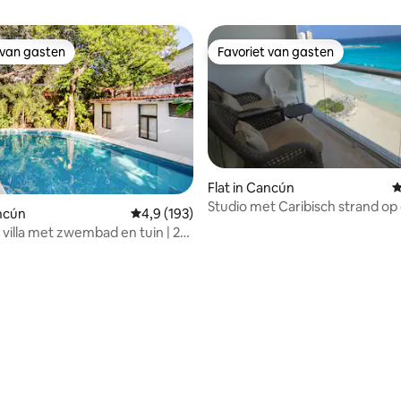
 van gasten
Favoriet van gasten
 van gasten
Favoriet van gasten
Flat in Cancún
G
Studio met Caribisch strand op
ancún
Gemiddelde beoordeling van 4,9 op 5, 193 r
4,9 (193)
verdieping
 villa met zwembad en tuin | 2
ers, 2 badkamers
 van 4,93 op 5, 106 recensies