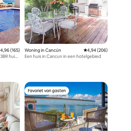
ecensies
emiddelde beoordeling van 4,96 op 5, 165 recensies
4,96 (165)
Woning in Cancún
Gemiddelde beoordeling
4,94 (206)
3BR huis
Een huis in Cancun in een hotelgebied
Favoriet van gasten
Favoriet van gasten