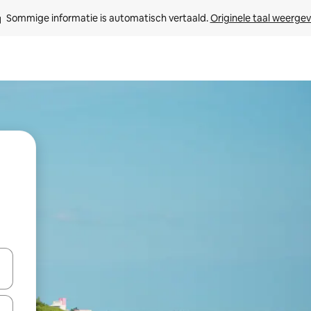
Sommige informatie is automatisch vertaald. 
Originele taal weerge
een keuze met je de pijltjestoetsen omhoog en omlaag, óf door te tikk