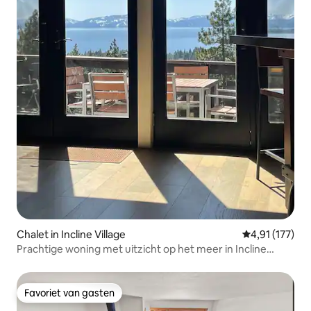
Chalet in Incline Village
Gemiddelde be
4,91 (177)
Prachtige woning met uitzicht op het meer in Incline
Village
Favoriet van gasten
Favoriet van gasten