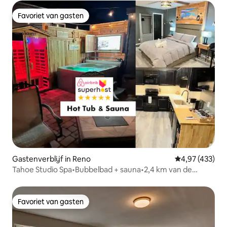
Favoriet van gasten
Favoriet van gasten
Gastenverblijf in Reno
Gemiddelde beo
4,97 (433)
Tahoe Studio Spa•Bubbelbad + sauna•2,4 km van de
luchthaven
Favoriet van gasten
Favoriet van gasten