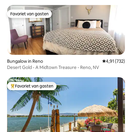
Heights!
Favoriet van gasten
Favoriet van gasten
Bungalow in Reno
Gemiddelde beo
4,91 (732)
Desert Gold - A Midtown Treasure - Reno, NV
Favoriet van gasten
Topfavoriet van gasten