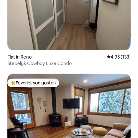
Flat in Reno
Gemiddelde beo
4,95 (133)
Stedelijk Cowboy Luxe Condo
Favoriet van gasten
Topfavoriet van gasten