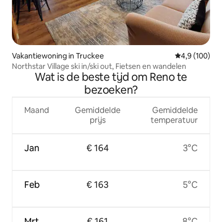
Vakantiewoning in Truckee
Gemiddelde be
4,9 (100)
Northstar Village ski in/ski out, Fietsen en wandelen
Wat is de beste tijd om Reno te
bezoeken?
Maand
Gemiddelde
Gemiddelde
prijs
temperatuur
Jan
€ 164
3°C
Feb
€ 163
5°C
Mrt
€ 161
8°C