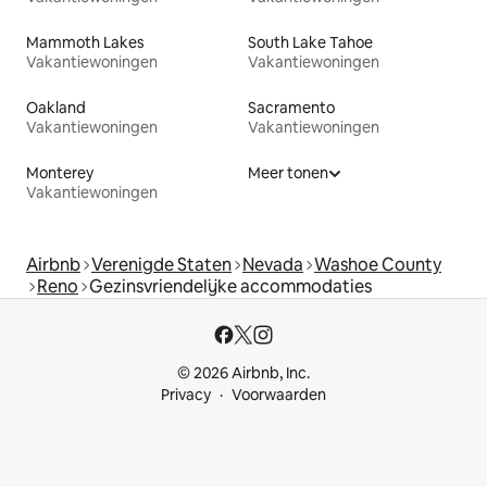
Mammoth Lakes
South Lake Tahoe
Vakantiewoningen
Vakantiewoningen
Oakland
Sacramento
Vakantiewoningen
Vakantiewoningen
Monterey
Meer tonen
Vakantiewoningen
Airbnb
Verenigde Staten
Nevada
Washoe County
Reno
Gezinsvriendelijke accommodaties
© 2026 Airbnb, Inc.
Privacy
Voorwaarden