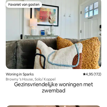
Favoriet van gasten
Favoriet van gasten
Woning in Sparks
Gemiddelde beo
4,95 (172)
Browny 's House, Solo/ Koppel
Gezinsvriendelijke woningen met
zwembad