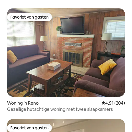
Favoriet van gasten
Favoriet van gasten
Woning in Reno
Gemiddelde beo
4,91 (204)
Gezellige hutachtige woning met twee slaapkamers
Favoriet van gasten
Favoriet van gasten