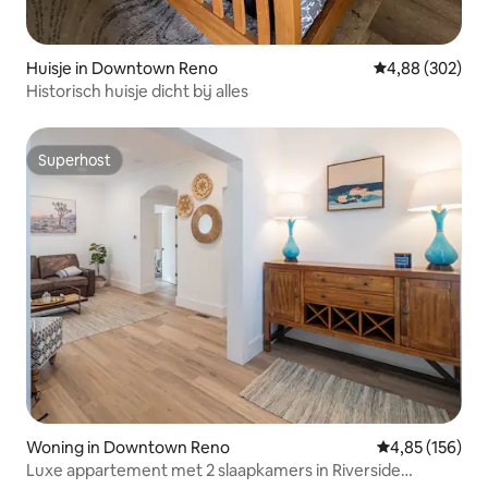
Huisje in Downtown Reno
Gemiddelde beo
4,88 (302)
Historisch huisje dicht bij alles
Superhost
Superhost
Woning in Downtown Reno
Gemiddelde beo
4,85 (156)
Luxe appartement met 2 slaapkamers in Riverside