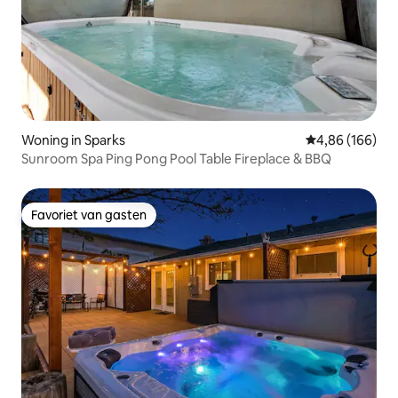
Woning in Sparks
Gemiddelde beo
4,86 (166)
Sunroom Spa Ping Pong Pool Table Fireplace & BBQ
Favoriet van gasten
Favoriet van gasten