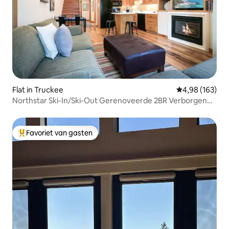
Flat in Truckee
Gemiddelde beo
4,98 (163)
Northstar Ski-In/Ski-Out Gerenoveerde 2BR Verborgen
parel
Favoriet van gasten
Topfavoriet van gasten