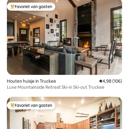
Favoriet van gasten
Topfavoriet van gasten
Houten huisje in Truckee
Gemiddelde beo
4,98 (106)
Luxe Mountainside Retreat Ski-in Ski-out Truckee
Favoriet van gasten
Topfavoriet van gasten