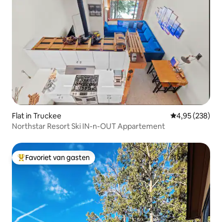
Flat in Truckee
Gemiddelde beo
4,95 (238)
Northstar Resort Ski IN-n-OUT Appartement
Favoriet van gasten
Topfavoriet van gasten