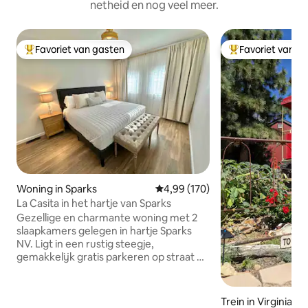
netheid en nog veel meer.
Favoriet van gasten
Favoriet van g
Topfavoriet van gasten
Topfavoriet van 
Woning in Sparks
Gemiddelde beoordeling van 4,9
4,99 (170)
La Casita in het hartje van Sparks
Gezellige en charmante woning met 2
slaapkamers gelegen in hartje Sparks
NV. Ligt in een rustig steegje,
gemakkelijk gratis parkeren op straat bij
de voordeur. Gemakkelijk te bereiken
The Nugget casino, Sparks bioscoop en
verschillende restaurants en winkels. -
Trein in Virginia Ci