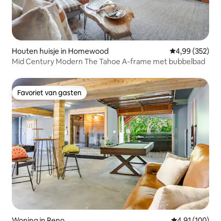
Houten huisje in Homewood
Gemiddelde beo
4,99 (352)
Mid Century Modern The Tahoe A-frame met bubbelbad
Favoriet van gasten
Favoriet van gasten
Woning in Reno
Gemiddelde beo
4,91 (100)