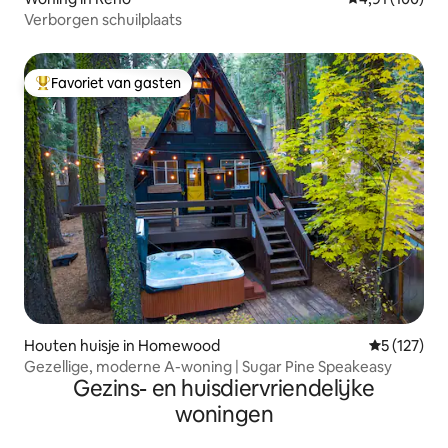
Verborgen schuilplaats
Favoriet van gasten
Topfavoriet van gasten
Houten huisje in Homewood
Gemiddelde 
5 (127)
Gezellige, moderne A-woning | Sugar Pine Speakeasy
Gezins- en huisdiervriendelijke
woningen