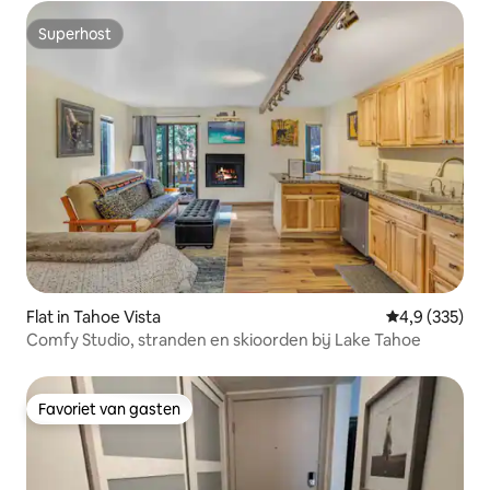
Superhost
Superhost
Flat in Tahoe Vista
Gemiddelde be
4,9 (335)
Comfy Studio, stranden en skioorden bij Lake Tahoe
Favoriet van gasten
Favoriet van gasten