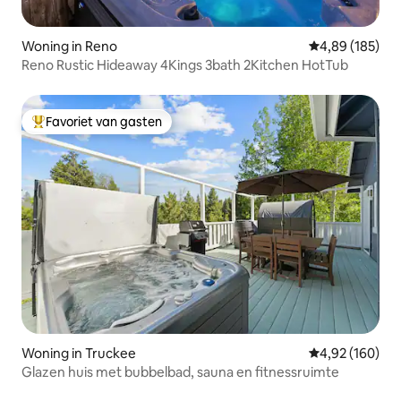
Woning in Reno
Gemiddelde beo
4,89 (185)
Reno Rustic Hideaway 4Kings 3bath 2Kitchen HotTub
Favoriet van gasten
Topfavoriet van gasten
Woning in Truckee
Gemiddelde beo
4,92 (160)
Glazen huis met bubbelbad, sauna en fitnessruimte