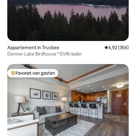
Appartement in Truckee
Gemiddelde beo
4,92 (354)
Donner Lake Birdhouse * EVIR-lader
Favoriet van gasten
Topfavoriet van gasten