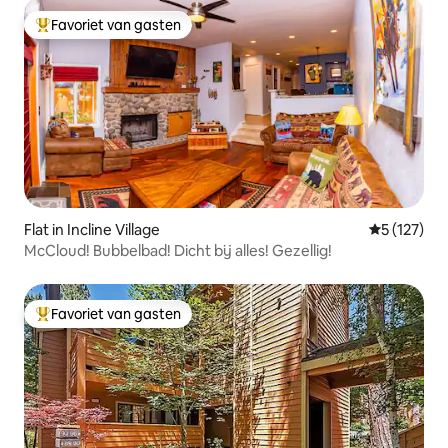
Favoriet van gasten
Topfavoriet van gasten
Flat in Incline Village
Gemiddelde 
5 (127)
McCloud! Bubbelbad! Dicht bij alles! Gezellig!
Favoriet van gasten
Topfavoriet van gasten