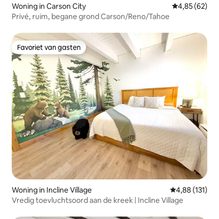
Woning in Carson City
Gemiddelde be
4,85 (62)
Privé, ruim, begane grond Carson/Reno/Tahoe
Favoriet van gasten
Favoriet van gasten
Woning in Incline Village
Gemiddelde beo
4,88 (131)
Vredig toevluchtsoord aan de kreek | Incline Village