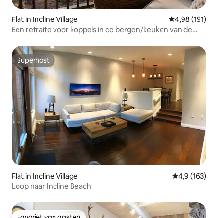
Flat in Incline Village
Gemiddelde beo
4,98 (191)
Een retraite voor koppels in de bergen/keuken van de
chef
Superhost
Superhost
Flat in Incline Village
Gemiddelde be
4,9 (163)
Loop naar Incline Beach
Favoriet van gasten