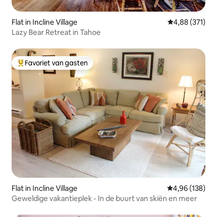
Flat in Incline Village
Gemiddelde beo
4,88 (371)
Lazy Bear Retreat in Tahoe
Favoriet van gasten
Topfavoriet van gasten
Flat in Incline Village
Gemiddelde beo
4,96 (138)
Geweldige vakantieplek - In de buurt van skiën en meer