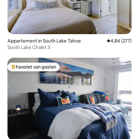
Appartement in South Lake Tahoe
Gemiddelde beo
4,84 (277)
South Lake Chalet 3
Favoriet van gasten
Topfavoriet van gasten