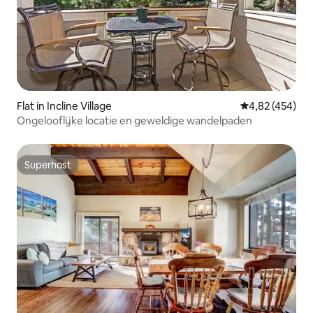
Flat in Incline Village
Gemiddelde beo
4,82 (454)
Ongelooflijke locatie en geweldige wandelpaden
Superhost
Superhost