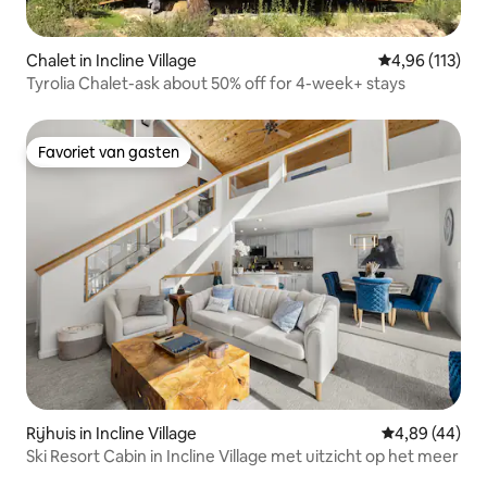
Chalet in Incline Village
Gemiddelde beo
4,96 (113)
Tyrolia Chalet-ask about 50% off for 4-week+ stays
Favoriet van gasten
Favoriet van gasten
Rijhuis in Incline Village
Gemiddelde be
4,89 (44)
Ski Resort Cabin in Incline Village met uitzicht op het meer