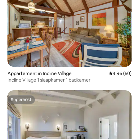
Appartement in Incline Village
Gemiddelde be
4,96 (50)
Incline Village 1 slaapkamer 1 badkamer
Superhost
Superhost