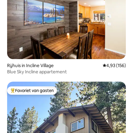
Rijhuis in Incline Village
Gemiddelde beo
4,93 (156)
Blue Sky Incline appartement
Favoriet van gasten
Topfavoriet van gasten