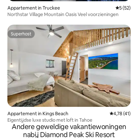
Appartement in Truckee
Gemiddelde
5 (52)
Northstar Village Mountain Oasis Veel voorzieningen
Superhost
Superhost
Appartement in Kings Beach
Gemiddelde b
4,78 (41)
Eigentijdse luxe studio met loft in Tahoe
Andere geweldige vakantiewoningen
nabij Diamond Peak Ski Resort