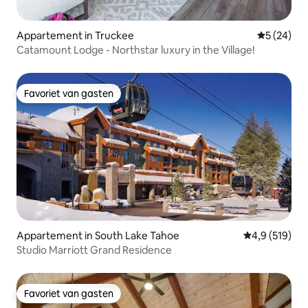
Appartement in Truckee
Gemiddelde
5 (24)
Catamount Lodge - Northstar luxury in the Village!
Favoriet van gasten
Favoriet van gasten
Appartement in South Lake Tahoe
Gemiddelde be
4,9 (519)
Studio Marriott Grand Residence
Favoriet van gasten
Favoriet van gasten