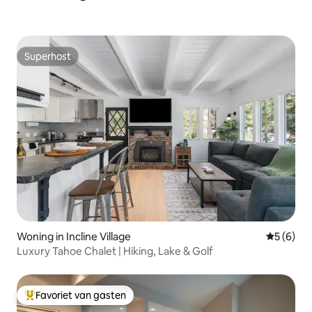
Superhost
Superhost
Woning in Incline Village
Gemiddeld
5 (6)
Luxury Tahoe Chalet | Hiking, Lake & Golf
Favoriet van gasten
Topfavoriet van gasten