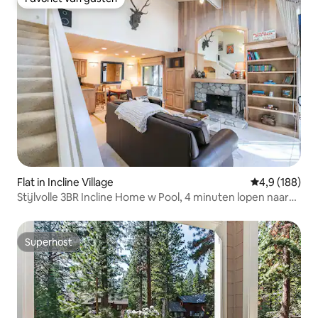
Favoriet van gasten
Flat in Incline Village
Gemiddelde be
4,9 (188)
Stijlvolle 3BR Incline Home w Pool, 4 minuten lopen naar
het meer
Superhost
Superhost