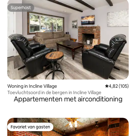
Superhost
Superhost
Woning in Incline Village
Gemiddelde beo
4,82 (105)
Toevluchtsoord in de bergen in Incline Village
Appartementen met airconditioning
Favoriet van gasten
Favoriet van gasten