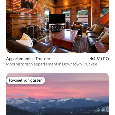
Appartement in Truckee
Gemiddelde be
4,81 (117)
Mooi historisch appartement in Downtown Truckee
Favoriet van gasten
Favoriet van gasten