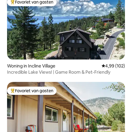
Favoriet van gasten
Topfavoriet van gasten
Woning in Incline Village
Gemiddelde beo
4,99 (102)
Incredible Lake Views! | Game Room & Pet-Friendly
Favoriet van gasten
Topfavoriet van gasten