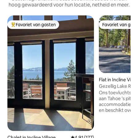
hoog gewaardeerd voor hun locatie, netheid en meer.
Favoriet van gasten
Favoriet van gas
Topfavoriet van gasten
Favoriet van gas
Flat in Incline Villa
Gezellig Lake Retr
en Hyatt!
Ons toevluchtsoor
aan Tahoe 's pitto
accommodatie is p
en beschikt over 
een slaapkamer me
een badkamer, ee
luchtmatras (perf
12 jaar en jonger), 
Chalet in Incline Village
Gemiddelde beoordeling van 4,9
4,91 (177)