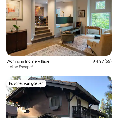
Woning in Incline Village
Gemiddelde be
4,97 (59)
Incline Escape!
Favoriet van gasten
Favoriet van gasten