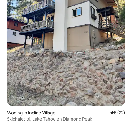
Woning in Incline Village
Gemiddelde
5 (22)
Skichalet bij Lake Tahoe en Diamond Peak