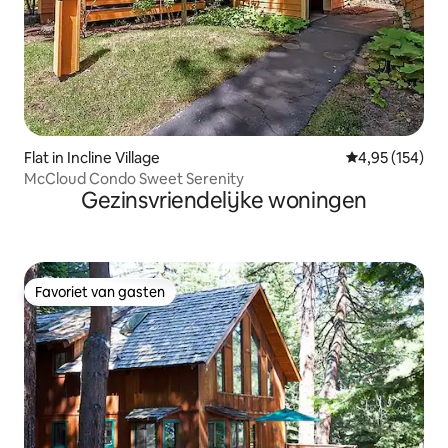
Flat in Incline Village
Gemiddelde beo
4,95 (154)
McCloud Condo Sweet Serenity
Gezinsvriendelijke woningen
Favoriet van gasten
Favoriet van gasten