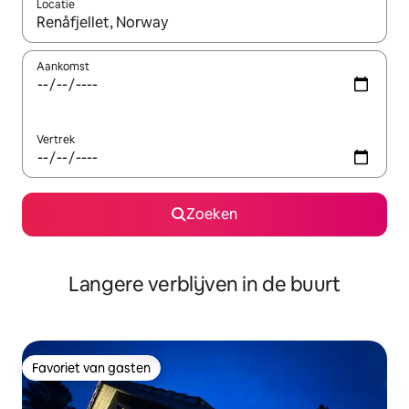
Locatie
Wanneer er resultaten beschikbaar zijn, maak je een keuze met 
Aankomst
Vertrek
Zoeken
Langere verblijven in de buurt
Favoriet van gasten
Favoriet van gasten