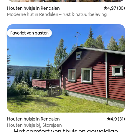
Houten huisje in Rendalen
Gemiddelde be
4,97 (30)
Moderne hut in Rendalen – rust & natuurbeleving
Favoriet van gasten
Favoriet van gasten
Houten huisje in Rendalen
Gemiddelde 
4,9 (31)
Houten huisje bij Storsjøen
Het comfort van thuis en geweldige