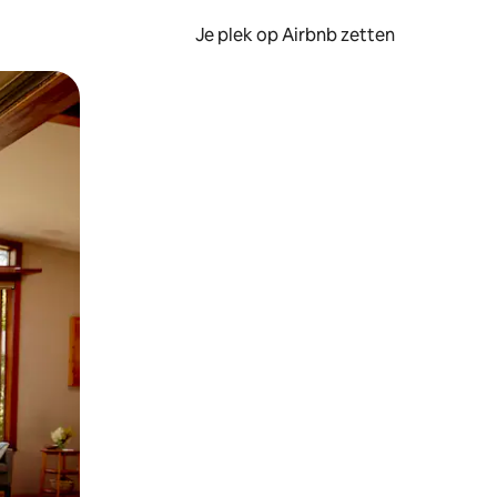
Je plek op Airbnb zetten
en of swipen.