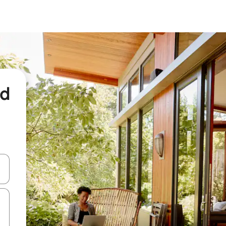
nd
een keuze met je de pijltjestoetsen omhoog en omlaag, óf door te tikk