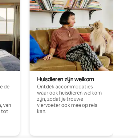
Huisdieren zijn welkom
e de
Ontdek accommodaties
waar ook huisdieren welkom
zijn, zodat je trouwe
, van
viervoeter ook mee op reis
 tot
kan.