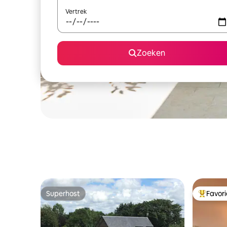
Vertrek
Zoeken
Superhost
Favor
Superhost
Topfavor