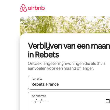
Ga
direct
naar
inhoud
Verblijven van een maa
in Rebets
Ontdek langetermijnwoningen die als thuis
aanvoelen voor een maand of langer.
Locatie
Wanneer er resultaten beschikbaar zijn, maak je 
Aankomst