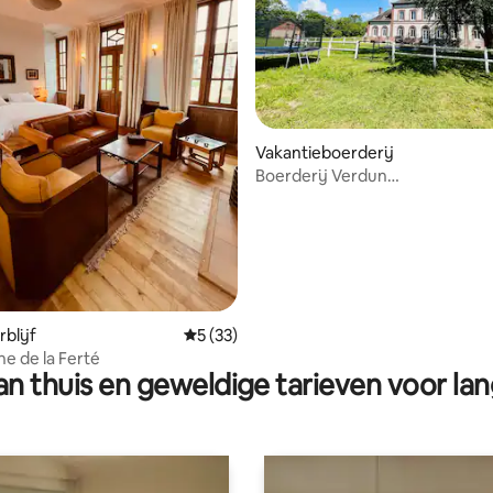
ng van 4,9 op 5, 10 recensies
Vakantieboerderij
Boerderij Verdun
15 pers/disco/spellen/1 u 30 min
blijf
Gemiddelde beoordeling van 5 op 5, 33 r
5 (33)
e de la Ferté
n thuis en geweldige tarieven voor lan