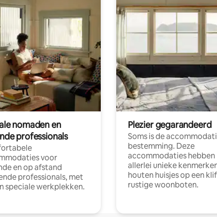
tale nomaden en
Plezier gegarandeerd
ende professionals
Soms is de accommodati
bestemming. Deze
ortabele
accommodaties hebben
mmodaties voor
allerlei unieke kenmerken
nde en op afstand
houten huisjes op een klif
nde professionals, met
rustige woonboten.
en speciale werkplekken.