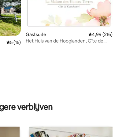
Gastsuite
Gemiddelde beoordeling
4,99 (216)
Het Huis van de Hooglanden, Gîte de
Gemiddelde beoordeling van 5 op 5, 15 recensies
5 (15)
Cauvicourt
 Parijs
ecensies
gere verblijven