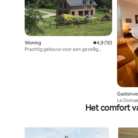
Woning
Gemiddelde beoordeli
4,9 (10)
Prachtig gebouw voor een gezellig
verblijf
Gastenver
Le Domain
Het comfort va