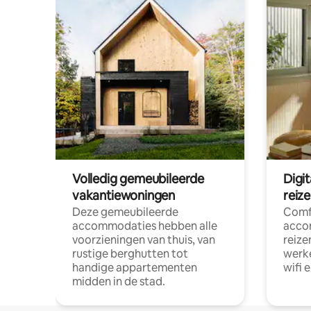
Volledig gemeubileerde
Digi
vakantiewoningen
reiz
Deze gemeubileerde
Comf
accommodaties hebben alle
acco
voorzieningen van thuis, van
reize
rustige berghutten tot
werke
handige appartementen
wifi 
midden in de stad.