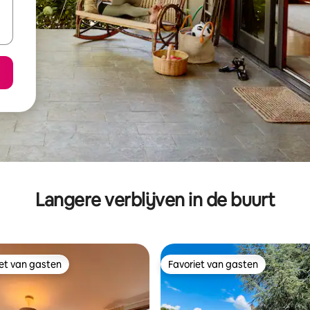
Langere verblijven in de buurt
iet van gasten
Favoriet van gasten
iet van gasten
Favoriet van gasten