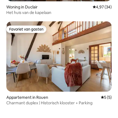
Woning in Duclair
Gemiddelde be
4,97 (34)
Het huis van de kapelaan
Favoriet van gasten
Favoriet van gasten
Appartement in Rouen
Gemiddeld
5 (5)
Charmant duplex | Historisch klooster + Parking