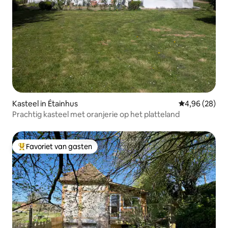
Kasteel in Étainhus
Gemiddelde be
4,96 (28)
Prachtig kasteel met oranjerie op het platteland
Favoriet van gasten
Topfavoriet van gasten