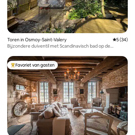
Toren in Osmoy-Saint-Valery
Gemiddelde
5 (34)
Bijzondere duiventil met Scandinavisch bad op de
boerderij
Favoriet van gasten
Topfavoriet van gasten