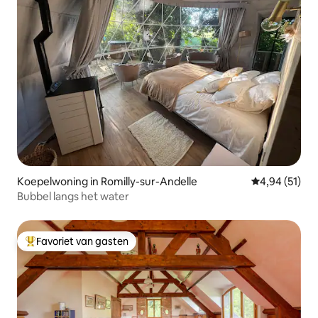
Koepelwoning in Romilly-sur-Andelle
Gemiddelde be
4,94 (51)
Bubbel langs het water
Favoriet van gasten
Topfavoriet van gasten