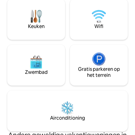
slaapkamers, waaronder een
uitzicht op de tui
mastersuite, een gezellige woonkamer
onvergetelijk verb
met een houtkachel en een
winter 🏡The Lodge & Sweety❤️Spa,
uitnodigende keuken, perfect om
prachtig stenen hu
samen tijd door te brengen. Ideaal om
rustige platteland
Keuken
Wifi
Étretat, Honfleur, Fécamp, Veules-les-
Roses en nog veel meer te ontdekken.
Gratis parkeren op
Zwembad
het terrein
Airconditioning