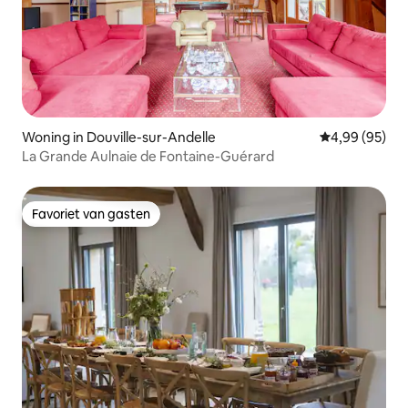
Woning in Douville-sur-Andelle
Gemiddelde be
4,99 (95)
La Grande Aulnaie de Fontaine-Guérard
Favoriet van gasten
Favoriet van gasten