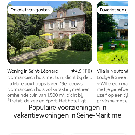
Favoriet van gasten
Favoriet van gas
Favoriet van gasten
Favoriet van gas
Woning in Saint-Léonard
Gemiddelde beoordeling van 4,
4,9 (110)
Villa in Neufchâte
Normandisch huis met tuin, dicht bij de
Lodge & Sweety
zee en Étretat
Spa~Wellnessruim
La Mare aux Loups is een 19e-eeuws
✨Wil je een magi
Normandisch huis vol karakter, met een
met je geliefde of vrie
omheinde tuin van 1.500 m², dicht bij
uzelf op een tijdl
Étretat, de zee en Yport. Het hotel ligt
privéspa met een 
Populaire voorzieningen in
aan de rand van het bos en biedt een
onder de sterren
natuurlijke oase op slechts enkele
uitnodiging om na
vakantiewoningen in Seine-Maritime
minuten van de stranden en kliffen van
🌴 💦Ontspan in de uitzonderlijke
de Côte d'Albâtre. De woning is onlangs
wellnessruimte me
gerenoveerd en beschikt over 4
sauna • smart-tv 🌿Gelegen binnen met