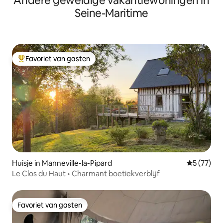
Andere geweldige vakantiewoningen in
Seine-Maritime
Favoriet van gasten
Topfavoriet van gasten
Huisje in Manneville-la-Pipard
Gemiddelde
5 (77)
Le Clos du Haut • Charmant boetiekverblijf
Favoriet van gasten
Favoriet van gasten