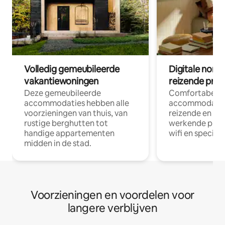
Volledig gemeubileerde
Digitale nom
vakantiewoningen
reizende prof
Deze gemeubileerde
Comfortabele
accommodaties hebben alle
accommodatie
voorzieningen van thuis, van
reizende en op
rustige berghutten tot
werkende profe
handige appartementen
wifi en special
midden in de stad.
Voorzieningen en voordelen voor
langere verblijven