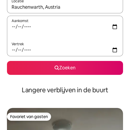
Locatie
Wanneer er resultaten beschikbaar zijn, maak je een keuze met 
Aankomst
Vertrek
Zoeken
Langere verblijven in de buurt
Favoriet van gasten
Favoriet van gasten