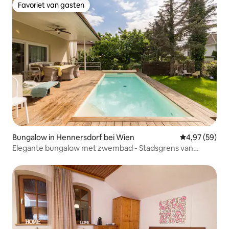
Favoriet van gasten
Favoriet van gasten
Bungalow in Hennersdorf bei Wien
Gemiddelde be
4,97 (59)
Elegante bungalow met zwembad - Stadsgrens van
Wenen