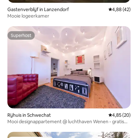
Gastenverblijf in Lanzendorf
Gemiddelde be
4,88 (42)
Mooie logeerkamer
Superhost
Superhost
Rijhuis in Schwechat
Gemiddelde be
4,85 (20)
Mooi designappartement @ luchthaven Wenen - gratis
parkeren