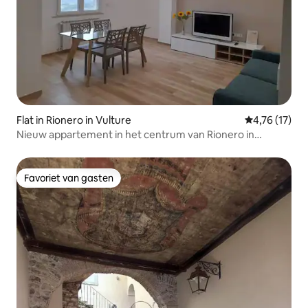
Flat in Rionero in Vulture
Gemiddelde b
4,76 (17)
Nieuw appartement in het centrum van Rionero in
Vulture
Favoriet van gasten
Favoriet van gasten