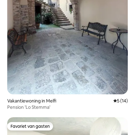
Vakantiewoning in Melfi
Gemiddelde
5 (14)
Pension 'Lo Stemma'
Favoriet van gasten
Favoriet van gasten