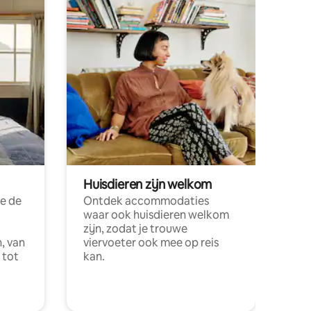
Huisdieren zijn welkom
e de
Ontdek accommodaties
waar ook huisdieren welkom
zijn, zodat je trouwe
, van
viervoeter ook mee op reis
 tot
kan.