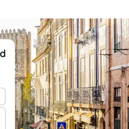
nd
een keuze met je de pijltjestoetsen omhoog en omlaag, óf door te tikk