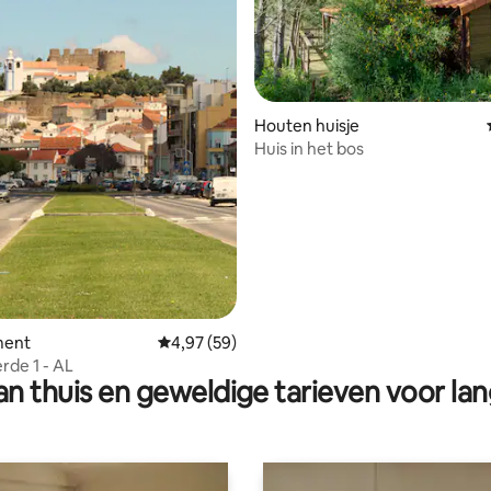
g van 4,93 op 5, 30 recensies
Houten huisje
Huis in het bos
ment
Gemiddelde beoordeling van 4,97 op 5, 59 r
4,97 (59)
rde 1 - AL
n thuis en geweldige tarieven voor lan