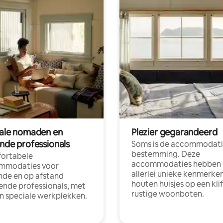
tale nomaden en
Plezier gegarandeerd
ende professionals
Soms is de accommodati
bestemming. Deze
ortabele
accommodaties hebben
mmodaties voor
allerlei unieke kenmerken
nde en op afstand
houten huisjes op een klif
nde professionals, met
rustige woonboten.
en speciale werkplekken.