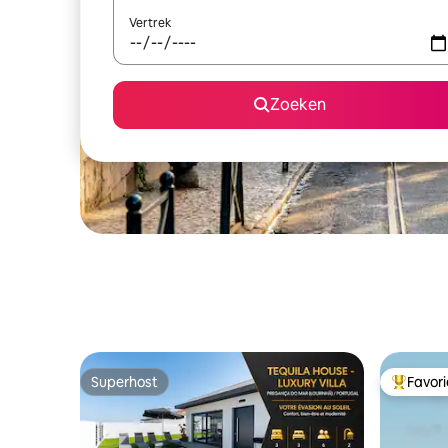
Vertrek
Zoeken
Superhost
Favor
Superhost
Topfavor