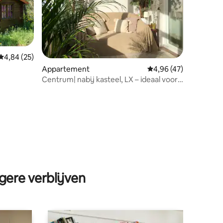
Gemiddelde beoordeling van 4,84 op 5, 25 recensies
4,84 (25)
Appartement
Gemiddelde beoordelin
4,96 (47)
Centrum| nabij kasteel, LX – ideaal voor
professionals
ecensies
gere verblijven