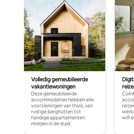
Volledig gemeubileerde
Digi
vakantiewoningen
reiz
Deze gemeubileerde
Comf
accommodaties hebben alle
acco
voorzieningen van thuis, van
reize
rustige berghutten tot
werke
handige appartementen
wifi 
midden in de stad.