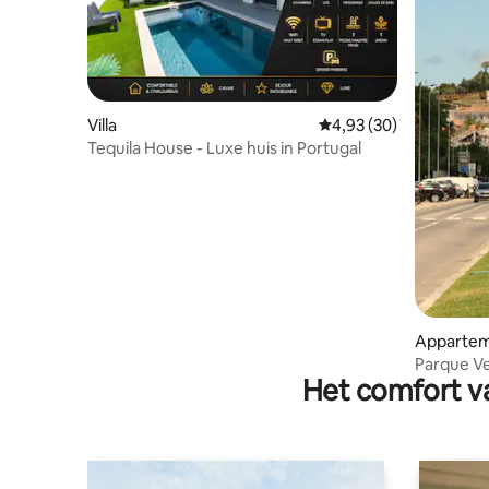
Villa
Gemiddelde beoordelin
4,93 (30)
Tequila House - Luxe huis in Portugal
Apparte
Parque Ve
Het comfort va