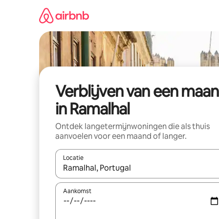
Ga
direct
naar
inhoud
Verblijven van een maa
in Ramalhal
Ontdek langetermijnwoningen die als thuis
aanvoelen voor een maand of langer.
Locatie
Wanneer er resultaten beschikbaar zijn, maak je 
Aankomst