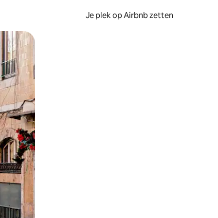
Je plek op Airbnb zetten
en of swipen.