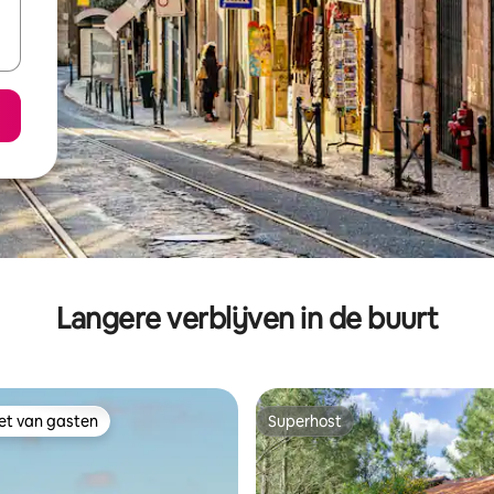
Langere verblijven in de buurt
iet van gasten
Superhost
iet van gasten
Superhost