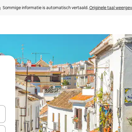
Sommige informatie is automatisch vertaald. 
Originele taal weerge
een keuze met je de pijltjestoetsen omhoog en omlaag, óf door te tikk