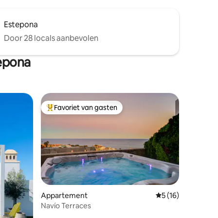
Estepona
Door 28 locals aanbevolen
epona
Favoriet van gasten
Topfavoriet van gasten
ecensies
Appartement
Gemiddelde beoord
5 (16)
Navío Terraces