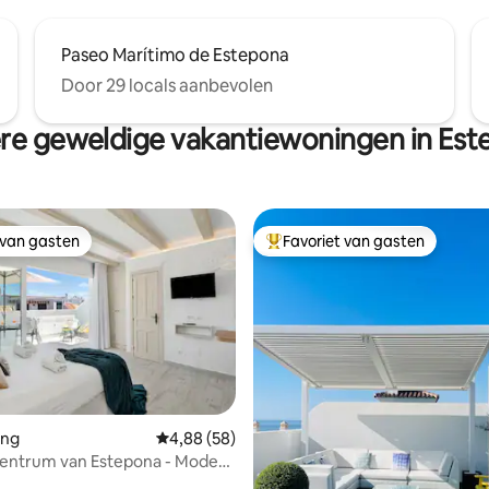
Paseo Marítimo de Estepona
Door 29 locals aanbevolen
re geweldige vakantiewoningen in Est
 van gasten
Favoriet van gasten
 van gasten
Topfavoriet van gasten
ing
Gemiddelde beoordeling van 4,88 op 5, 58 r
4,88 (58)
Centrum van Estepona - Modern
ng van 4,9 op 5, 29 recensies
Es...