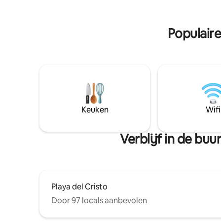
Juliet-bal
en zeeluc
volwasse
Populair
zeggen he
winterver
voor wie 
levenste
voor meer
Keuken
Wifi
Verblijf in de bu
Playa del Cristo
Door 97 locals aanbevolen