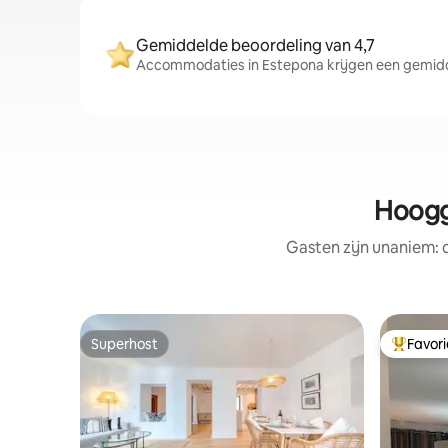
Gemiddelde beoordeling van 4,7
Accommodaties in Estepona krijgen een gemidde
Hoogg
Gasten zijn unaniem:
Superhost
Favor
Superhost
Topfavor