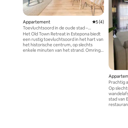
Appartement
Gemiddelde beoord
5 (4)
Toevluchtsoord in de oude stad –
prachtig appartement met 1 slaapkamer
Het Old Town Retreat in Estepona biedt
een rustig toevluchtsoord in het hart van
het historische centrum, op slechts
enkele minuten van het strand. Omringd
door geplaveide straatjes, witgekalkte
huizen en kleurrijke bloempotten,
combineert dit charmante
toevluchtsoord Andalusische traditie
Apparte
met modern comfort. Gasten kunnen
Prachtig 
genieten van lokale tapasbars, boetiekjes
Estepona
Op slecht
en schilderachtige pleinen in de buurt en
wandelaf
daarna ontspannen op het terras met
stad van 
uitzicht op de pittoreske daken en
restauran
bergen van Estepona: een perfecte
deur. Dit
combinatie van authenticiteit en
apparteme
ontspanning.
(bereikba
met het o