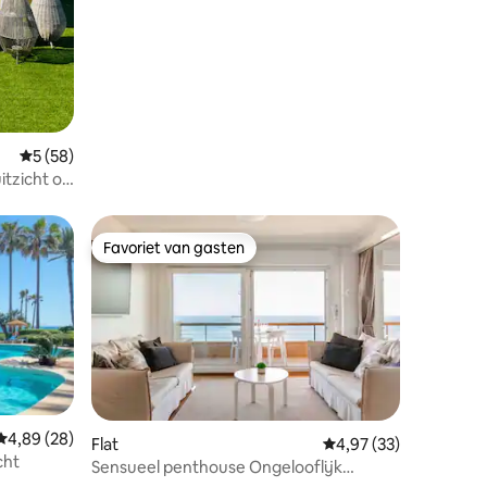
Gemiddelde beoordeling van 5 op 5, 58 recensies
5 (58)
itzicht op
Favoriet van gasten
Favoriet van gasten
Gemiddelde beoordeling van 4,89 op 5, 28 recensies
4,89 (28)
Flat
Gemiddelde beoordelin
4,97 (33)
cht
Sensueel penthouse Ongelooflijk