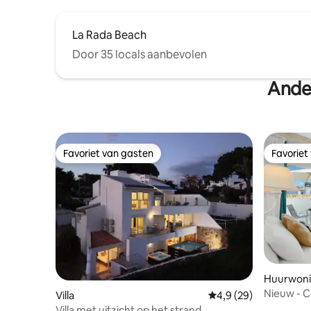
La Rada Beach
Door 35 locals aanbevolen
Ande
Favoriet van gasten
Favoriet
Favoriet van gasten
Favoriet
Huurwon
Nieuw - 
Villa
Gemiddelde beoordeli
4,9 (29)
, Centrum 
Villa met uitzicht op het strand,