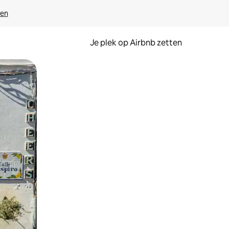
ven
Je plek op Airbnb zetten
en of swipen.