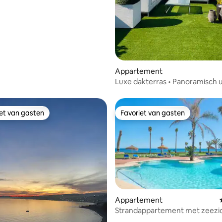
Appartement
Luxe dakterras • Panoramisch u
zee Marbella
iet van gasten
Favoriet van gasten
iet van gasten
Favoriet van gasten
Appartement
Strandappartement met zeezi
g van 4,97 op 5, 39 recensies