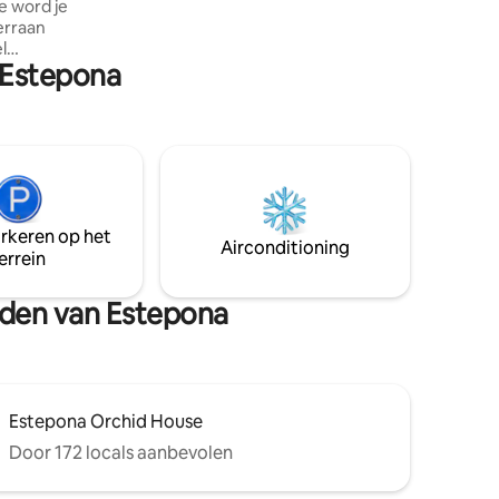
te word je
erraan
l
 Estepona
drid.
pturale
 creëren
ie en
reert. Het
ona
inuten
e stad en
arkeren op het
eleiding,
Airconditioning
errein
heden van Estepona
Estepona Orchid House
Door 172 locals aanbevolen