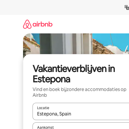
Ga
direct
naar
inhoud
Vakantieverblijven in
Estepona
Vind en boek bijzondere accommodaties op
Airbnb
Locatie
Wanneer er resultaten beschikbaar zijn, maak je 
Aankomst