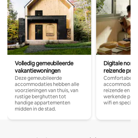
Volledig gemeubileerde
Digitale nom
vakantiewoningen
reizende prof
Deze gemeubileerde
Comfortabele
accommodaties hebben alle
accommodatie
voorzieningen van thuis, van
reizende en op
rustige berghutten tot
werkende profe
handige appartementen
wifi en special
midden in de stad.