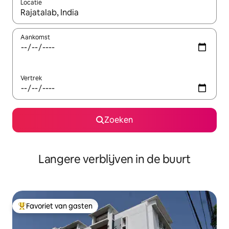
Locatie
Wanneer er resultaten beschikbaar zijn, maak je een keuze met 
Aankomst
Vertrek
Zoeken
Langere verblijven in de buurt
Favoriet van gasten
Topfavoriet van gasten