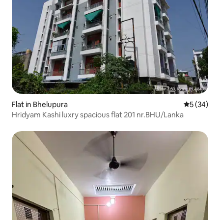
Flat in Bhelupura
Gemiddelde
5 (34)
Hridyam Kashi luxry spacious flat 201 nr.BHU/Lanka