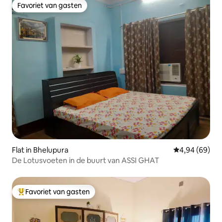
Favoriet van gasten
Favoriet van gasten
Flat in Bhelupura
Gemiddelde be
4,94 (69)
De Lotusvoeten in de buurt van ASSI GHAT
Favoriet van gasten
Topfavoriet van gasten