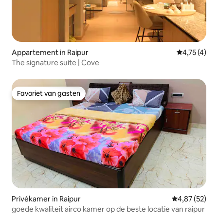
Appartement in Raipur
Gemiddelde 
4,75 (4)
The signature suite | Cove
Favoriet van gasten
Favoriet van gasten
Privékamer in Raipur
Gemiddelde be
4,87 (52)
goede kwaliteit airco kamer op de beste locatie van raipur