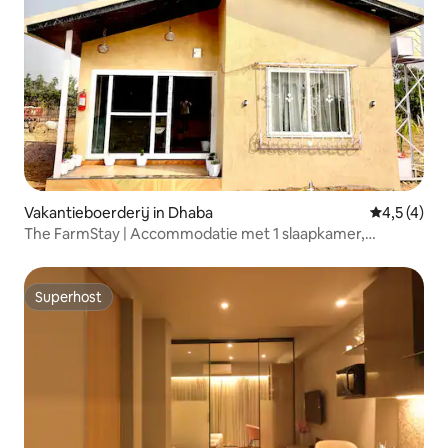
Vakantieboerderij in Dhaba
Gemiddelde
4,5 (4)
The FarmStay | Accommodatie met 1 slaapkamer,
woonkamer en keuken, en een eigen gazon
Superhost
Superhost