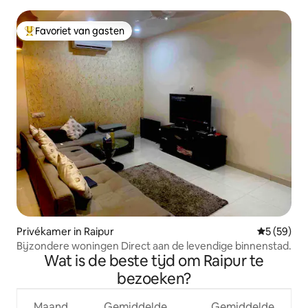
Favoriet van gasten
Topfavoriet van gasten
Privékamer in Raipur
Gemiddelde
5 (59)
Bijzondere woningen Direct aan de levendige binnenstad.
Wat is de beste tijd om Raipur te
bezoeken?
Maand
Gemiddelde
Gemiddelde