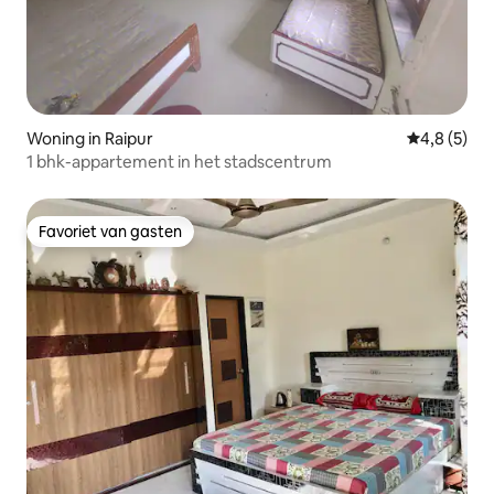
Woning in Raipur
Gemiddelde 
4,8 (5)
1 bhk-appartement in het stadscentrum
Favoriet van gasten
Favoriet van gasten