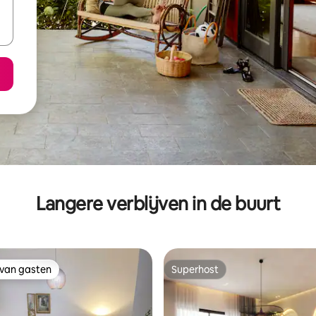
Langere verblijven in de buurt
 van gasten
Superhost
 van gasten
Superhost