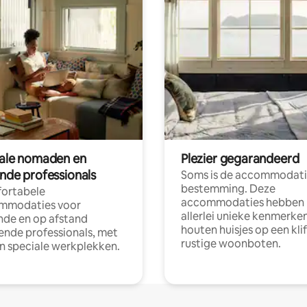
tale nomaden en
Plezier gegarandeerd
ende professionals
Soms is de accommodati
bestemming. Deze
ortabele
accommodaties hebben
mmodaties voor
allerlei unieke kenmerken
nde en op afstand
houten huisjes op een klif
nde professionals, met
rustige woonboten.
en speciale werkplekken.