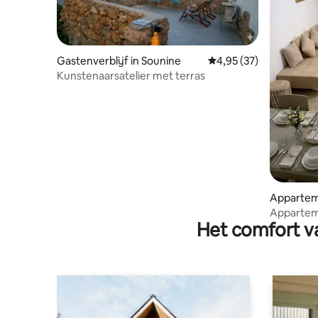
Gastenverblijf in Sounine
Gemiddelde beoordelin
4,95 (37)
Kunstenaarsatelier met terras
Apparteme
Appartem
Het comfort va
van de ze