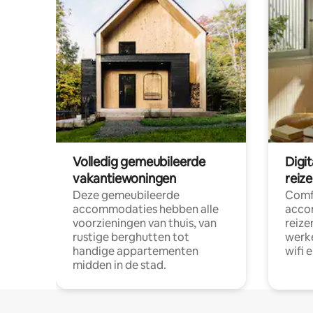
Volledig gemeubileerde
Digi
vakantiewoningen
reiz
Deze gemeubileerde
Comf
accommodaties hebben alle
acco
voorzieningen van thuis, van
reize
rustige berghutten tot
werke
handige appartementen
wifi 
midden in de stad.