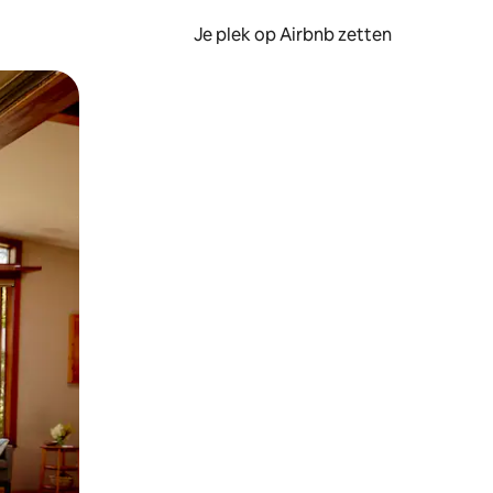
Je plek op Airbnb zetten
en of swipen.