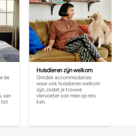
Huisdieren zijn welkom
e de
Ontdek accommodaties
waar ook huisdieren welkom
zijn, zodat je trouwe
, van
viervoeter ook mee op reis
 tot
kan.