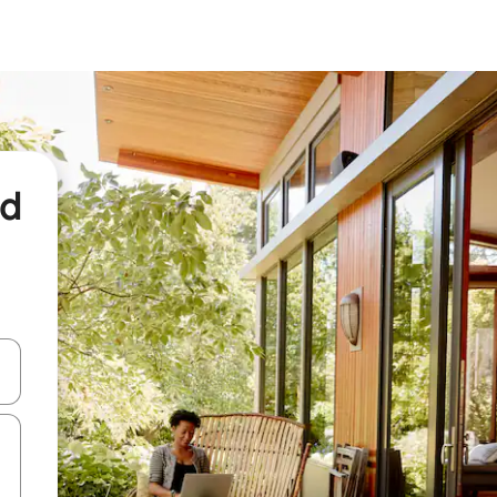
nd
een keuze met je de pijltjestoetsen omhoog en omlaag, óf door te tikk