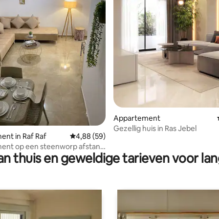
g van 4,95 op 5, 37 recensies
Appartement
Gezellig huis in Ras Jebel
nt in Raf Raf
Gemiddelde beoordeling van 4,88 op 5, 59 r
4,88 (59)
ent op een steenworp afstand
n thuis en geweldige tarieven voor lan
e