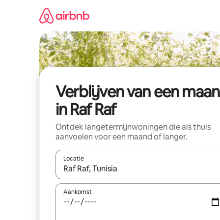
Ga
direct
naar
inhoud
Verblijven van een maa
in Raf Raf
Ontdek langetermijnwoningen die als thuis
aanvoelen voor een maand of langer.
Locatie
Wanneer er resultaten beschikbaar zijn, maak je 
Aankomst