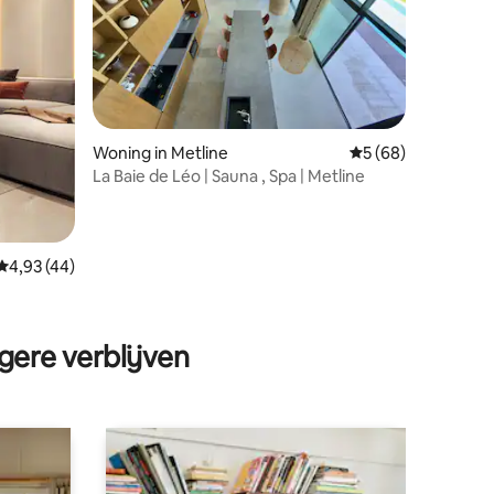
Woning in Metline
Gemiddelde beoorde
5 (68)
La Baie de Léo | Sauna , Spa | Metline
Gemiddelde beoordeling van 4,93 op 5, 44 recensies
4,93 (44)
ecensies
gere verblijven