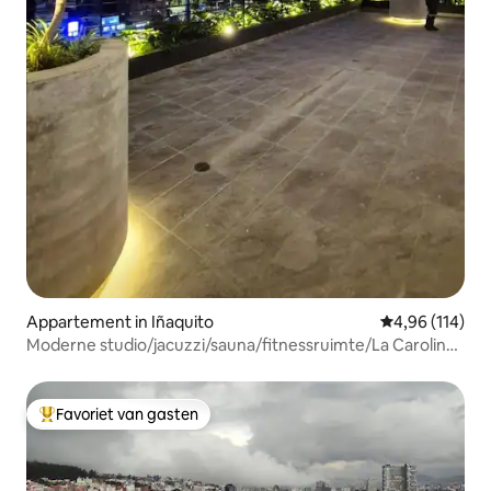
Appartement in Iñaquito
Gemiddelde beo
4,96 (114)
Moderne studio/jacuzzi/sauna/fitnessruimte/La Carolina-
park
Favoriet van gasten
Topfavoriet van gasten