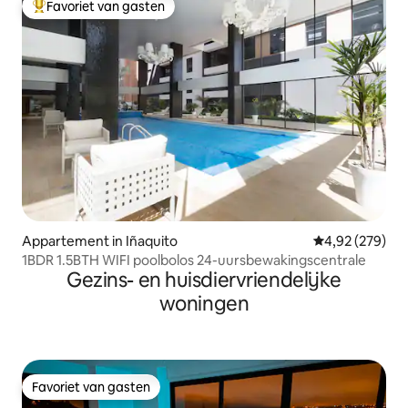
Favoriet van gasten
Topfavoriet van gasten
Appartement in Iñaquito
Gemiddelde beo
4,92 (279)
1BDR 1.5BTH WIFI poolbolos 24-uursbewakingscentrale
Gezins- en huisdiervriendelijke
woningen
Favoriet van gasten
Favoriet van gasten