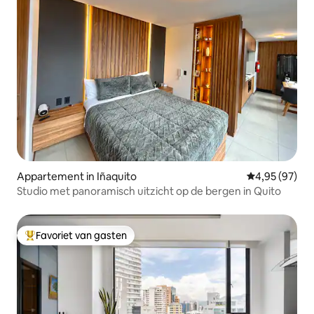
Appartement in Iñaquito
Gemiddelde be
4,95 (97)
Studio met panoramisch uitzicht op de bergen in Quito
Favoriet van gasten
Topfavoriet van gasten