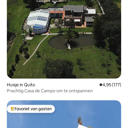
Huisje in Quito
Gemiddelde beo
4,95 (177)
Prachtig Casa de Campo om te ontspannen
Favoriet van gasten
Topfavoriet van gasten