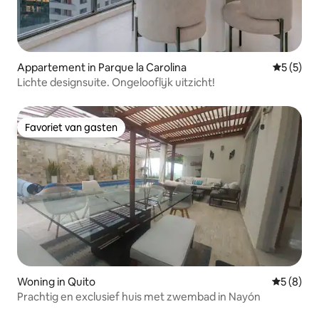
Appartement in Parque la Carolina
Gemiddeld
5 (5)
Lichte designsuite. Ongelooflijk uitzicht!
Favoriet van gasten
Favoriet van gasten
Woning in Quito
Gemiddeld
5 (8)
Prachtig en exclusief huis met zwembad in Nayón