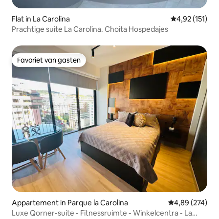
Flat in La Carolina
Gemiddelde be
4,92 (151)
Prachtige suite La Carolina. Choita Hospedajes
Favoriet van gasten
Favoriet van gasten
Appartement in Parque la Carolina
Gemiddelde beo
4,89 (274)
Luxe Qorner-suite - Fitnessruimte - Winkelcentra - La