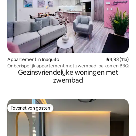
Appartement in Iñaquito
Gemiddelde be
4,93 (113)
Onberispelijk appartement met zwembad, balkon en BBQ
Gezinsvriendelijke woningen met
zwembad
Favoriet van gasten
Favoriet van gasten