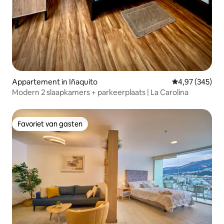
Appartement in Iñaquito
Gemiddelde beo
4,97 (345)
Modern 2 slaapkamers + parkeerplaats | La Carolina
Favoriet van gasten
Favoriet van gasten