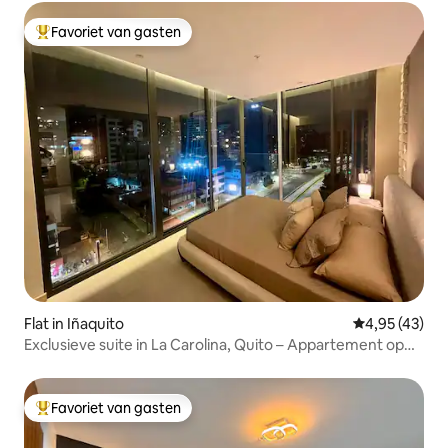
Favoriet van gasten
Topfavoriet van gasten
Flat in Iñaquito
Gemiddelde be
4,95 (43)
Exclusieve suite in La Carolina, Quito – Appartement op
de bovenste verdieping
Favoriet van gasten
Topfavoriet van gasten