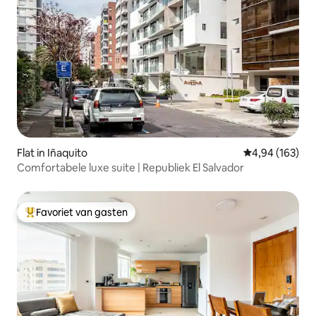
Flat in Iñaquito
Gemiddelde beo
4,94 (163)
Comfortabele luxe suite | Republiek El Salvador
Favoriet van gasten
Topfavoriet van gasten