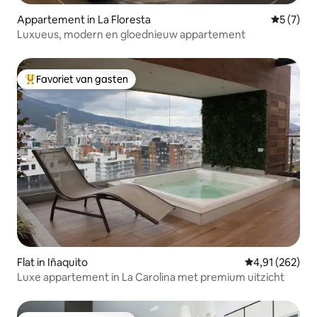
Appartement in La Floresta
Gemiddeld
5 (7)
Luxueus, modern en gloednieuw appartement
Favoriet van gasten
Topfavoriet van gasten
Flat in Iñaquito
Gemiddelde beo
4,91 (262)
Luxe appartement in La Carolina met premium uitzicht