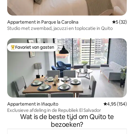
Appartement in Parque la Carolina
Gemiddelde
5 (32)
Studio met zwembad, jacuzzi en toplocatie in Quito
Favoriet van gasten
Topfavoriet van gasten
Appartement in Iñaquito
Gemiddelde beo
4,95 (154)
Exclusieve afdeling in de Republiek El Salvador
Wat is de beste tijd om Quito te
bezoeken?