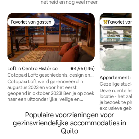
netheid en nog veel meer.
Favoriet van gasten
Favoriet van g
Favoriet van gasten
Topfavoriet van 
Loft in Centro Histórico
Gemiddelde beoordeling van 4,9
4,95 (146)
Cotopaxi Loft: geschiedenis, design en
Appartement in Pa
innovatie
Cotopaxi Loft werd gerenoveerd in
lina
Gezellige studio in
augustus 2023 en voor het eerst
uitzicht!
Deze ruimte heeft
geopend in oktober 2023! Ben je op zoek
locatie - het zal h
naar een uitzonderlijke, veilige en
je bezoek te planne
strategisch gelegen plek in de buurt van
exclusieve gebied
de 5 meest bezochte toeristische
Populaire voorzieningen voor
del Salvador in de
plaatsen in de Ecuadoraanse hoofdstad,
Carolina, omgeven
gezinsvriendelijke accommodaties in
je bent op de juiste plek aangekomen.
restaurants en ca
Deze loft combineert de charme van
Quito
ruimte is ideaal voo
het historische centrum met de
bij: - 4 minuten v