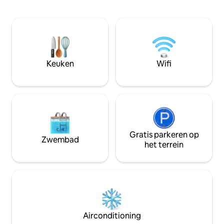
elegantie van koloniale architectuur,
3 minuten apothek
innovatief industrieel design en
Megamaxi Superma
geavanceerde technologie, die het
Atahualpa Stadium Het gebouw hee
moderne en oude met elkaar verweven
een zwembad, jacu
is om je een onvergetelijke ervaring te
fitnessruimte en 2
bieden.
Keuken
Wifi
Gratis parkeren op
Zwembad
het terrein
Airconditioning