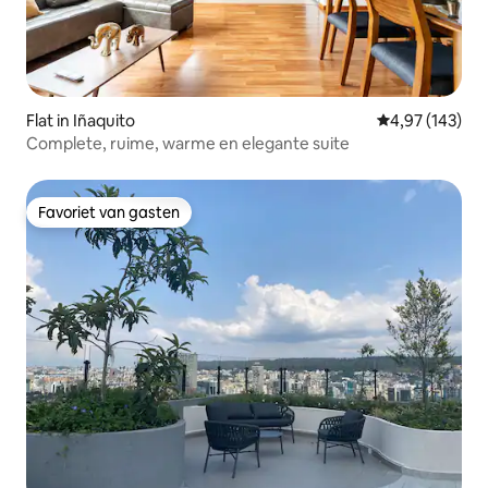
Flat in Iñaquito
Gemiddelde beo
4,97 (143)
Complete, ruime, warme en elegante suite
Favoriet van gasten
Favoriet van gasten