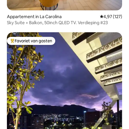
Appartement in La Carolina
Gemiddelde beo
4,97 (127)
Sky Suite + Balkon, 50inch QLED TV. Verdieping #23
Favoriet van gasten
Topfavoriet van gasten