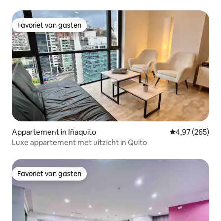
Carolina
Favoriet van gasten
Favoriet van gasten
Appartement in Iñaquito
Gemiddelde beo
4,97 (265)
Luxe appartement met uitzicht in Quito
Favoriet van gasten
Favoriet van gasten