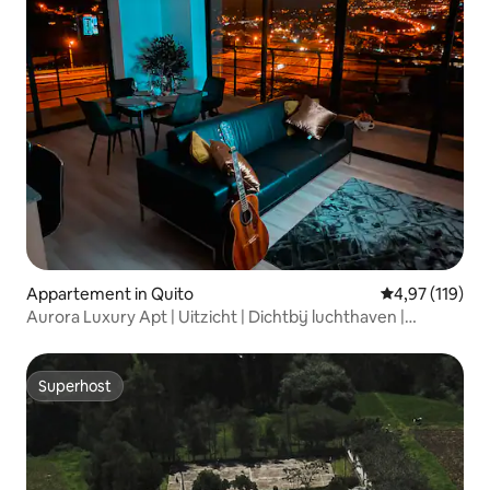
Appartement in Quito
Gemiddelde beo
4,97 (119)
Aurora Luxury Apt | Uitzicht | Dichtbij luchthaven |
Factuur
Superhost
Superhost