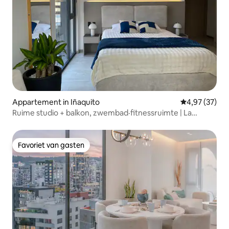
Appartement in Iñaquito
Gemiddelde be
4,97 (37)
Ruime studio + balkon, zwembad·fitnessruimte | La
Carolina
Favoriet van gasten
Favoriet van gasten