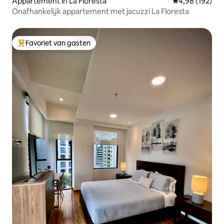
Appartement in La Floresta
Gemiddelde beo
4,98 (192)
Onafhankelijk appartement met jacuzzi La Floresta
Favoriet van gasten
Topfavoriet van gasten