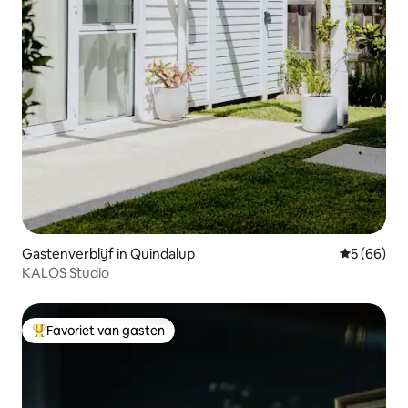
Gastenverblijf in Quindalup
Gemiddelde
5 (66)
KALOS Studio
Favoriet van gasten
Topfavoriet van gasten