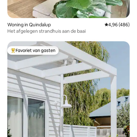
Woning in Quindalup
Gemiddelde beo
4,96 (486)
Het afgelegen strandhuis aan de baai
Favoriet van gasten
Topfavoriet van gasten