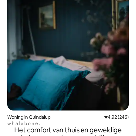
Woning in Quindalup
Gemiddelde beo
4,92 (246)
w h a l e b o n e .
Het comfort van thuis en geweldige