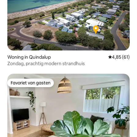
Woning in Quindalup
Gemiddelde be
4,85 (61)
Zondag, prachtig modern strandhuis
Favoriet van gasten
Favoriet van gasten