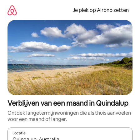
Ga
direct
Je plek op Airbnb zetten
naar
inhoud
Verblijven van een maand in Quindalup
Ontdek langetermijnwoningen die als thuis aanvoelen
voor een maand of langer.
Locatie
Wanneer er resultaten beschikbaar zijn, maak je een keuze met 