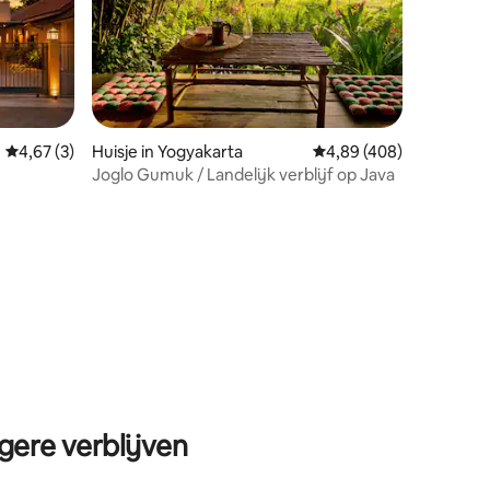
Gemiddelde beoordeling van 4,67 op 5, 3 recensies
4,67 (3)
Huisje in Yogyakarta
Gemiddelde beoordeling
4,89 (408)
Joglo Gumuk / Landelijk verblijf op Java
ecensies
gere verblijven