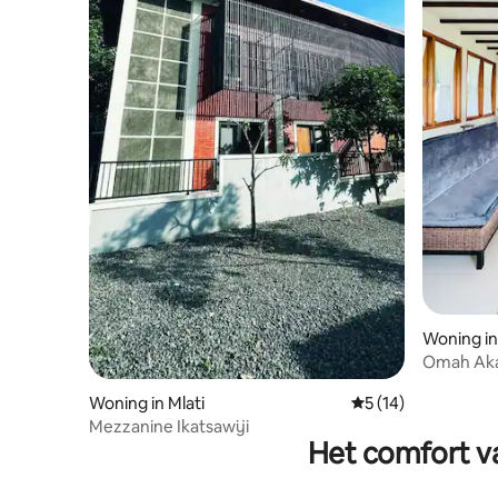
Woning in
Omah Akasu
aircondit
Woning in Mlati
Gemiddelde beoorde
5 (14)
Mezzanine Ikatsawiji
Het comfort va