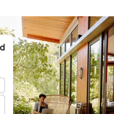
nd
een keuze met je de pijltjestoetsen omhoog en omlaag, óf door te tikk