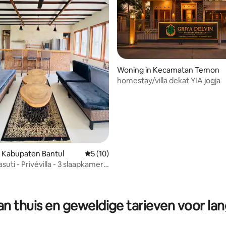
Woning in Kecamatan Temon
homestay/villa dekat YIA jogja
 Kabupaten Bantul
Gemiddelde beoordeling van 5 op 5, 10 r
5 (10)
ti - Privévilla - 3 slaapkamers,
ioning + uitzicht op Sawah
ling van 5 op 5, 14 recensies
n thuis en geweldige tarieven voor lan