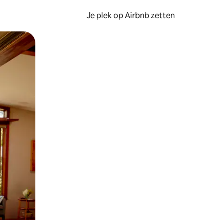
Je plek op Airbnb zetten
en of swipen.