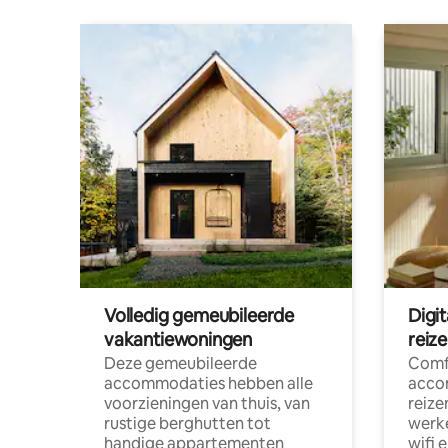
Volledig gemeubileerde
Digi
vakantiewoningen
reiz
Deze gemeubileerde
Comf
accommodaties hebben alle
acco
voorzieningen van thuis, van
reize
rustige berghutten tot
werke
handige appartementen
wifi 