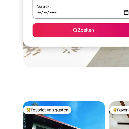
Vertrek
Zoeken
Favoriet van gasten
Favor
Topfavoriet van gasten
Topfavor