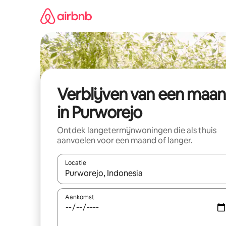
Ga
direct
naar
inhoud
Verblijven van een maa
in Purworejo
Ontdek langetermijnwoningen die als thuis
aanvoelen voor een maand of langer.
Locatie
Wanneer er resultaten beschikbaar zijn, maak je 
Aankomst