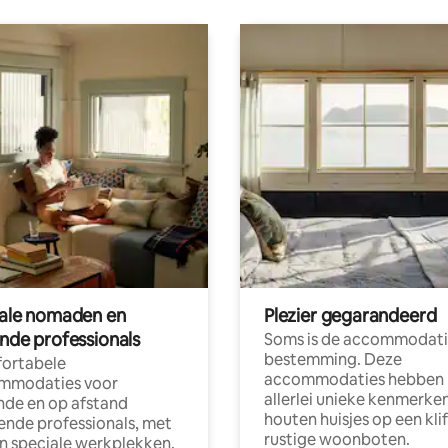
tale nomaden en
Plezier gegarandeerd
ende professionals
Soms is de accommodati
bestemming. Deze
ortabele
accommodaties hebben
mmodaties voor
allerlei unieke kenmerken
nde en op afstand
houten huisjes op een klif
nde professionals, met
rustige woonboten.
en speciale werkplekken.