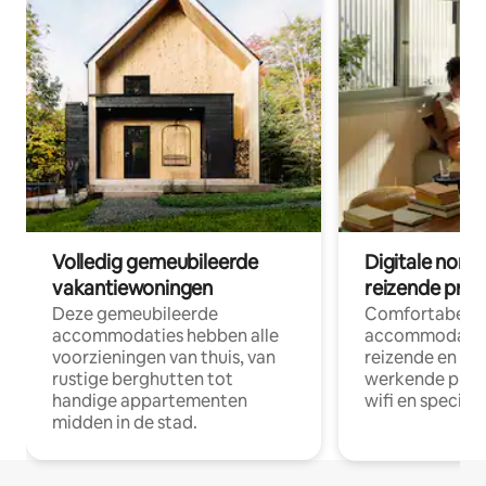
Volledig gemeubileerde
Digitale nom
vakantiewoningen
reizende prof
Deze gemeubileerde
Comfortabele
accommodaties hebben alle
accommodatie
voorzieningen van thuis, van
reizende en op
rustige berghutten tot
werkende profe
handige appartementen
wifi en special
midden in de stad.