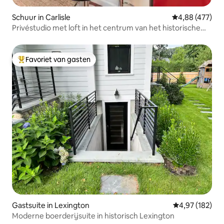
Schuur in Carlisle
Gemiddelde beo
4,88 (477)
Privéstudio met loft in het centrum van het historische
Carlisle
Favoriet van gasten
Topfavoriet van gasten
Gastsuite in Lexington
Gemiddelde beo
4,97 (182)
Moderne boerderijsuite in historisch Lexington