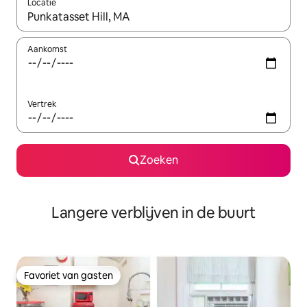
Locatie
Wanneer er resultaten beschikbaar zijn, maak je een keuze met 
Aankomst
Vertrek
Zoeken
Langere verblijven in de buurt
Favoriet van gasten
Favoriet van gasten