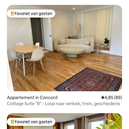
Favoriet van gasten
Topfavoriet van gasten
Appartement in Concord
Gemiddelde be
4,85 (89)
Cottage Suite "B" - Loop naar winkels, trein, geschiedenis
Favoriet van gasten
Topfavoriet van gasten