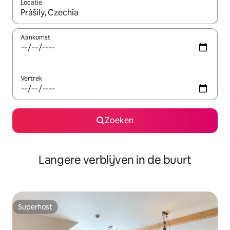
Locatie
Wanneer er resultaten beschikbaar zijn, maak je een keuze met 
Aankomst
Vertrek
Zoeken
Langere verblijven in de buurt
Superhost
Superhost