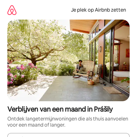
Ga
direct
Je plek op Airbnb zetten
naar
inhoud
Verblijven van een maand in Prášily
Ontdek langetermijnwoningen die als thuis aanvoelen
voor een maand of langer.