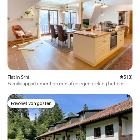
Flat in Srní
Gemiddeld
5 (3)
Familieappartement op een afgelegen plek bij het bos –
Srní
Favoriet van gasten
Favoriet van gasten