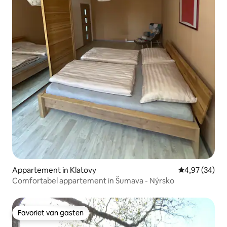
Appartement in Klatovy
Gemiddelde be
4,97 (34)
Comfortabel appartement in Šumava - Nýrsko
Favoriet van gasten
Favoriet van gasten