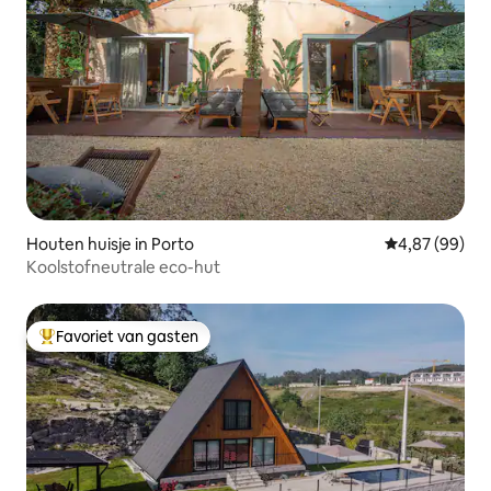
Houten huisje in Porto
Gemiddelde be
4,87 (99)
Koolstofneutrale eco-hut
Favoriet van gasten
Topfavoriet van gasten