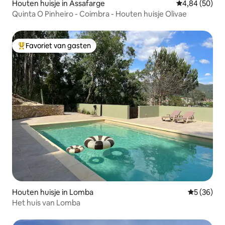
Houten huisje in Assafarge
Gemiddelde be
4,84 (50)
Quinta O Pinheiro - Coimbra - Houten huisje Olivae
Favoriet van gasten
Topfavoriet van gasten
Houten huisje in Lomba
Gemiddelde
5 (36)
Het huis van Lomba