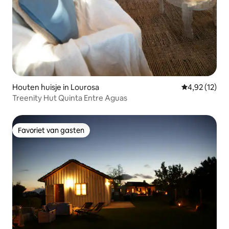
Houten huisje in Lourosa
Gemiddelde be
4,92 (12)
Treenity Hut Quinta Entre Aguas
Favoriet van gasten
Favoriet van gasten