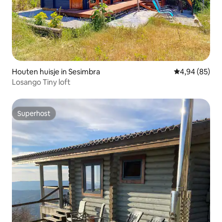
Houten huisje in Sesimbra
Gemiddelde be
4,94 (85)
Losango Tiny loft
Superhost
Superhost