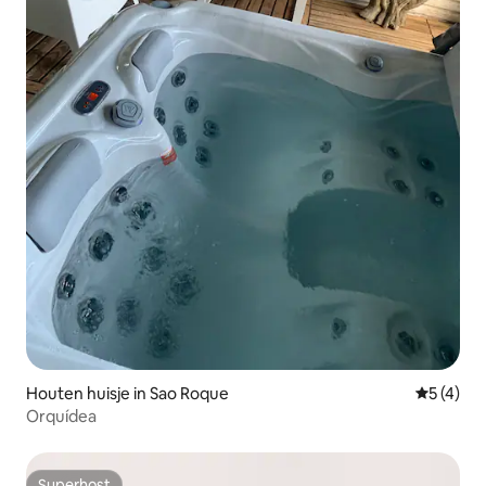
Houten huisje in Sao Roque
Gemiddeld
5 (4)
Orquídea
Superhost