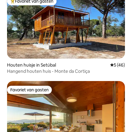
Favoriet van gasten
Topfavoriet van gasten
Houten huisje in Setúbal
Gemiddelde
5 (46)
Hangend houten huis - Monte da Cortiça
Favoriet van gasten
Favoriet van gasten