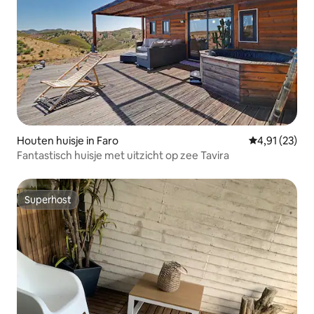
Houten huisje in Faro
Gemiddelde be
4,91 (23)
Fantastisch huisje met uitzicht op zee Tavira
Superhost
Superhost