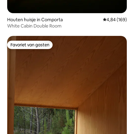
Houten huisje in Comporta
Gemiddelde beo
4,84 (169)
White Cabin Double Room
Favoriet van gasten
Favoriet van gasten