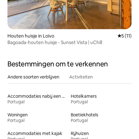
Houten huisje in Loivo
Gemiddeld
5 (11)
Bagoada-houten huisje - Sunset Vista | uChill
Bestemmingen om te verkennen
Andere soorten verblijven
Activiteiten
Accommodaties nabij een meer
Hotelkamers
Portugal
Portugal
Woningen
Boetiekhotels
Portugal
Portugal
Accommodaties met kajak
Rijhuizen
Portugal
Portugal