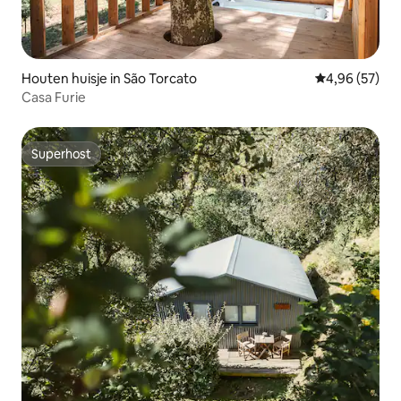
Houten huisje in São Torcato
Gemiddelde be
4,96 (57)
Casa Furie
Superhost
Superhost