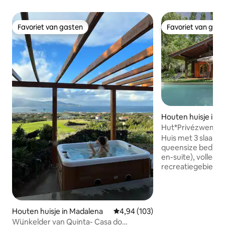
Favoriet van gasten
Favoriet van gas
Favoriet van gasten
Favoriet van gas
Houten huisje in B
Hut*Privézwembad
Xisto
Huis met 3 slaapk
queensize bed), 2
en-suite), volledi
recreatiegebied 
groot hoogtepunt v
landelijke sfeer, 
locatie, een seren
van de stad Braga
Houten huisje in Madalena
Gemiddelde beoordeling van 4,9
4,94 (103)
Ideaal voor koppel
Wijnkelder van Quinta- Casa do
gezellig kunt slap