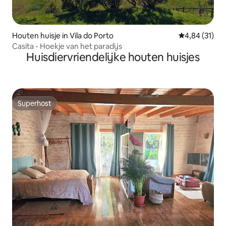
Houten huisje in Vila do Porto
Gemiddelde be
4,84 (31)
Casita - Hoekje van het paradijs
Huisdiervriendelijke houten huisjes
Superhost
Superhost