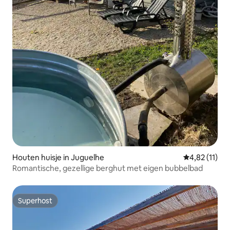
Houten huisje in Juguelhe
Gemiddelde b
4,82 (11)
Romantische, gezellige berghut met eigen bubbelbad
Superhost
Superhost