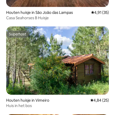
Houten huisje in São João das Lampas
Gemiddelde be
4,91 (35)
Casa Seahorses B Huisje
Superhost
Superhost
Houten huisje in Vimeiro
Gemiddelde be
4,84 (25)
Huis in het bos