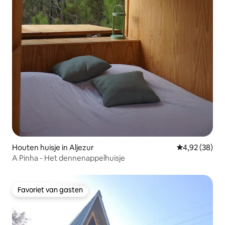
Houten huisje in Aljezur
Gemiddelde be
4,92 (38)
A Pinha - Het dennenappelhuisje
Favoriet van gasten
Favoriet van gasten