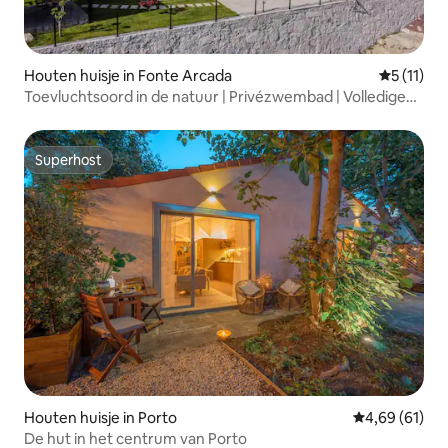
Houten huisje in Fonte Arcada
Gemiddeld
5 (11)
Toevluchtsoord in de natuur | Privézwembad | Volledige
rust
Superhost
Superhost
Houten huisje in Porto
Gemiddelde be
4,69 (61)
De hut in het centrum van Porto