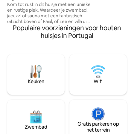
Camolas
Kom tot rust in dit huisje met een unieke
hout en het gelui
en rustige plek. Waardeer je zwembad,
natuur. Hun kinde
jacuzzi of sauna met een fantastisch
hebben de vrijheid
uitzicht boven of Faial, of zee en villa uit
rennen en te spel
Populaire voorzieningen voor houten
Madalena. Desfrute de uma linda house
madeira num unieke en speciale plek
huisjes in Portugal
met zwembad, jacuzzi en sauna.
Profiteer van wandeltochten met
uitzicht op de prachtige Pico-berg. Onze
accommodaties bevinden zich op 2
minuten rijden en op 20 minuten lopen
van Vila da Madalena, inclusief een
slaapkamer met een tweepersoonsbed
en een woonkamer met een slaapbank.
Keuken
Wifi
Gratis parkeren op
Zwembad
het terrein