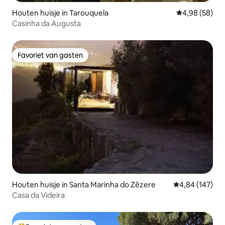
Houten huisje in Tarouquela
Gemiddelde be
4,98 (58)
Casinha da Augusta
Favoriet van gasten
Favoriet van gasten
Houten huisje in Santa Marinha do Zêzere
Gemiddelde beo
4,84 (147)
Casa da Videira