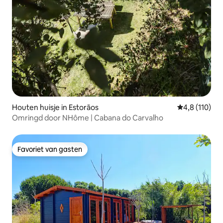
Houten huisje in Estorãos
Gemiddelde b
4,8 (110)
Omringd door NHôme | Cabana do Carvalho
Favoriet van gasten
Favoriet van gasten