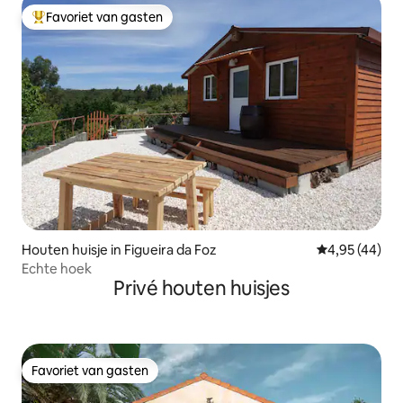
Favoriet van gasten
Topfavoriet van gasten
Houten huisje in Figueira da Foz
Gemiddelde be
4,95 (44)
Echte hoek
Privé houten huisjes
Favoriet van gasten
Favoriet van gasten