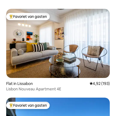
Favoriet van gasten
Topfavoriet van gasten
Flat in Lissabon
Gemiddelde beo
4,92 (193)
Lisbon Nouveau Apartment 4E
Favoriet van gasten
Topfavoriet van gasten