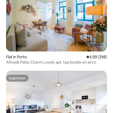
Flat in Porto
Gemiddelde beo
4,99 (298)
Almada Patio-Charm Lovely apt. top locatie en airco
Superhost
Superhost