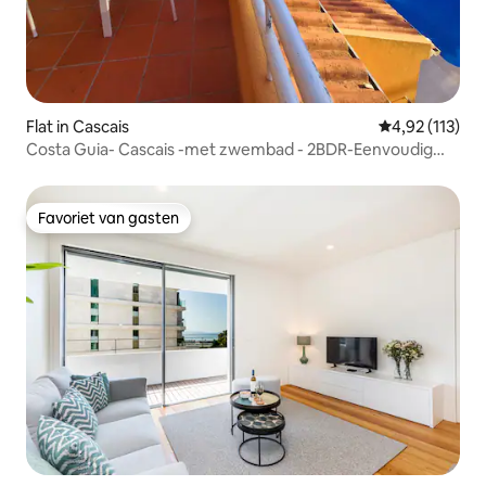
Flat in Cascais
Gemiddelde be
4,92 (113)
Costa Guia- Cascais -met zwembad - 2BDR-Eenvoudig
parkeren
Favoriet van gasten
Favoriet van gasten