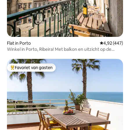
Flat in Porto
Gemiddelde beo
4,92 (447)
Winkel in Porto, Ribeira! Met balkon en uitzicht op de
Douro
Favoriet van gasten
Topfavoriet van gasten