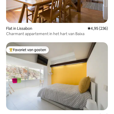
Flat in Lissabon
Gemiddelde beo
4,95 (236)
Charmant appartement in het hart van Baixa
Favoriet van gasten
Topfavoriet van gasten