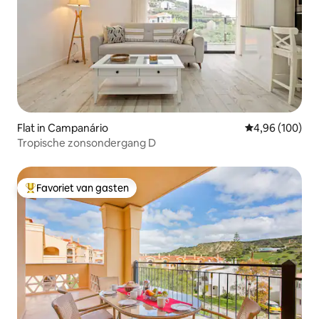
Flat in Campanário
Gemiddelde beo
4,96 (100)
Tropische zonsondergang D
Favoriet van gasten
Topfavoriet van gasten