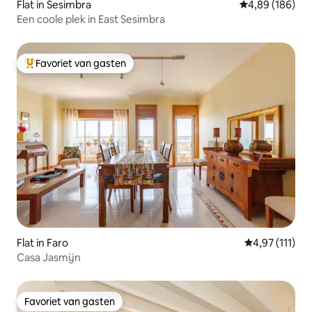
Flat in Sesimbra
Gemiddelde beo
4,89 (186)
Een coole plek in East Sesimbra
Favoriet van gasten
Topfavoriet van gasten
Flat in Faro
Gemiddelde be
4,97 (111)
Casa Jasmijn
Favoriet van gasten
Favoriet van gasten