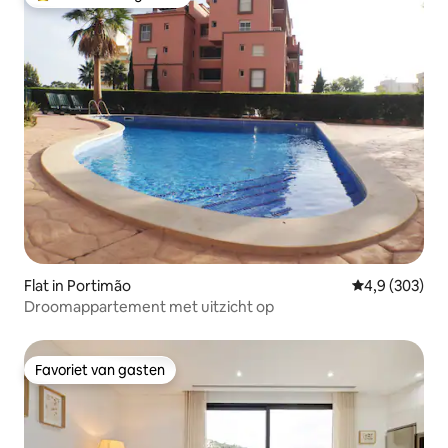
Topfavoriet van gasten
Flat in Portimão
Gemiddelde be
4,9 (303)
Droomappartement met uitzicht op
Favoriet van gasten
Favoriet van gasten