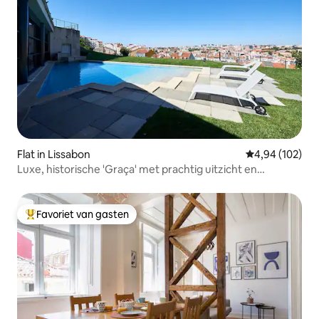
Flat in Lissabon
Gemiddelde beo
4,94 (102)
Luxe, historische 'Graça' met prachtig uitzicht en
zwembad
Favoriet van gasten
Topfavoriet van gasten