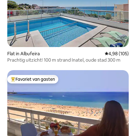
Flat in Albufeira
Gemiddelde beo
4,98 (105)
Prachtig uitzicht! 100 m strand Inatel, oude stad 300 m
Favoriet van gasten
Topfavoriet van gasten