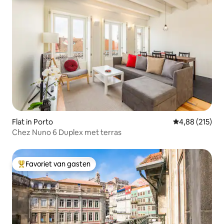
Flat in Porto
Gemiddelde beo
4,88 (215)
Chez Nuno 6 Duplex met terras
Favoriet van gasten
Topfavoriet van gasten