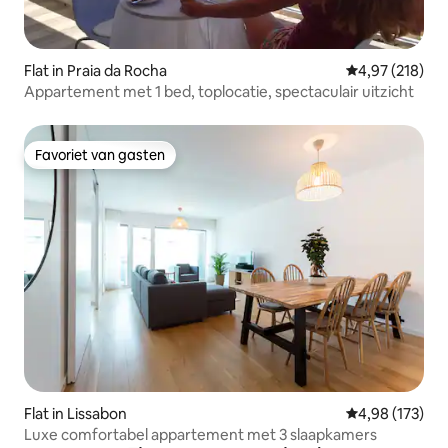
Flat in Praia da Rocha
Gemiddelde beo
4,97 (218)
Appartement met 1 bed, toplocatie, spectaculair uitzicht
Favoriet van gasten
Favoriet van gasten
Flat in Lissabon
Gemiddelde beo
4,98 (173)
Luxe comfortabel appartement met 3 slaapkamers