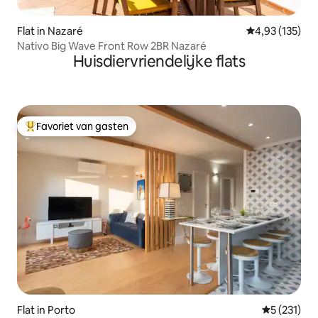
Flat in Nazaré
Gemiddelde beo
4,93 (135)
Nativo Big Wave Front Row 2BR Nazaré
Huisdiervriendelijke flats
Favoriet van gasten
Topfavoriet van gasten
Flat in Porto
Gemiddelde 
5 (231)