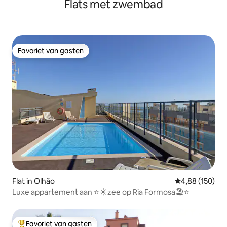
Flats met zwembad
Favoriet van gasten
Favoriet van gasten
Flat in Olhão
Gemiddelde beo
4,88 (150)
Luxe appartement aan ⭐️☀️zee op Ria Formosa🏖⭐️
Favoriet van gasten