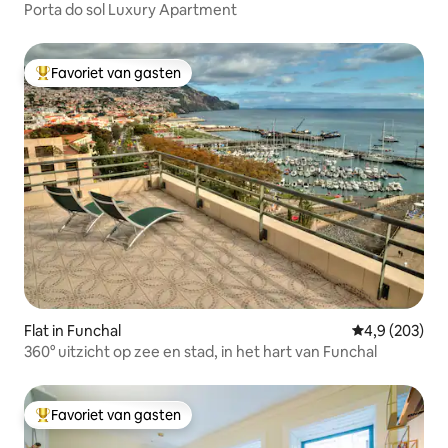
Porta do sol Luxury Apartment
Favoriet van gasten
Topfavoriet van gasten
Flat in Funchal
Gemiddelde be
4,9 (203)
360° uitzicht op zee en stad, in het hart van Funchal
Favoriet van gasten
Topfavoriet van gasten