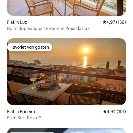
Flat in Luz
Gemiddelde beo
4,97 (156)
Ruim duplexappartement in Praia da Luz
Favoriet van gasten
Favoriet van gasten
Flat in Ericeira
Gemiddelde beo
4,94 (101)
Eten Surf Relax 2