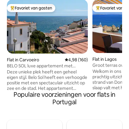
Favoriet van gasten
Favoriet van g
Topfavoriet van gasten
Topfavoriet van 
Flat in Lagos
Flat in Carvoeiro
Gemiddelde beoordeling van 4,9
4,98 (160)
Groot terras over
BELO SOL luxe appartement met
(zwembad/WIFI/ai
zeezicht
Welkom in ons ap
Deze unieke plek heeft een geheel
prachtig uitzicht 
eigen stijl. Belo Sol heeft een verhoogde
strand van Dona Ana. Als je gr
positie met een spectaculair uitzicht op
slaap valt met het
zee en de stad. Het appartement
Populaire voorzieningen voor flats in
op het strand en 
beschikt over een slaapkamer,
fantastische zons
doucheruimte, keuken en een eigen
Portugal
appartement iets voor jou! 
dak. Gemeenschappelijk zwembad en
slechts 15 minute
gratis parkeergelegenheid op het
centrum van Lagos
terrein. Belo Sol-appartement
van leuke restaurants. De keuk
compromitteert de hele eerste en
2 badkamers zijn
tweede verdieping en creëert privacy