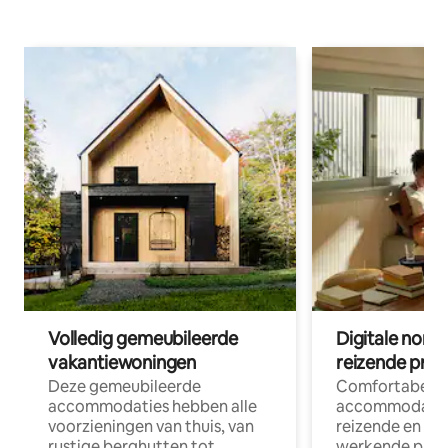
Volledig gemeubileerde
Digitale nom
vakantiewoningen
reizende prof
Deze gemeubileerde
Comfortabele
accommodaties hebben alle
accommodatie
voorzieningen van thuis, van
reizende en op
rustige berghutten tot
werkende profe