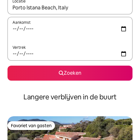
Locatie
Wanneer er resultaten beschikbaar zijn, maak je een keuze met 
Aankomst
Vertrek
Zoeken
Langere verblijven in de buurt
Favoriet van gasten
Favoriet van gasten