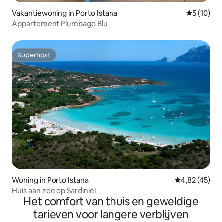
Vakantiewoning in Porto Istana
Gemiddelde
5 (10)
Appartement Plumbago Blu
Superhost
Superhost
Woning in Porto Istana
Gemiddelde be
4,82 (45)
Huis aan zee op Sardinië!
Het comfort van thuis en geweldige
tarieven voor langere verblijven