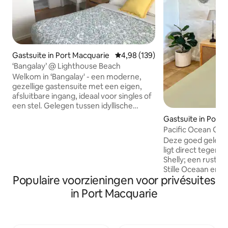
Gastsuite in Port Macquarie
Gemiddelde beoordeling van 4,9
4,98 (139)
‘Bangalay’ @ Lighthouse Beach
Welkom in ‘Bangalay' - een moderne,
gezellige gastensuite met een eigen,
afsluitbare ingang, ideaal voor singles of
een stel. Gelegen tussen idyllische
tuinen in een rustige omgeving van
Gastsuite in Port
Lighthouse Beach, is het een
Pacific Ocean Gar
schilderachtige 15 minuten lopen naar
Deze goed gelegen
de iconische vuurtoren. Shelley Beach,
ligt direct tegeno
Lighthouse Beach en cafés liggen op vijf
Shelly; een rustig 
minuten rijden. De kustwandeling is op
Stille Oceaan en o
400 meter afstand te bereiken. Doe
Populaire voorzieningen voor privésuites
van het populaire 
zoveel of zo weinig als je zelf zelf zelf
Lighthouse. Deze perfecte locatie ligt
in Port Macquarie
wilt. Geniet van de buiten
ook op slechts 5 m
dineren/bbq/vuurplaats en je eigen
stadscentrum, waar
parkeergelegenheid buiten de straat.
onderdompelen in
Niet geschikt voor huisdieren.
geweldige restaur