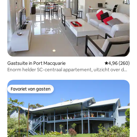
Gastsuite in Port Macquarie
Gemiddelde beo
4,96 (260)
Enorm helder SC-centraal appartement, uitzicht over de
stad
Favoriet van gasten
Favoriet van gasten