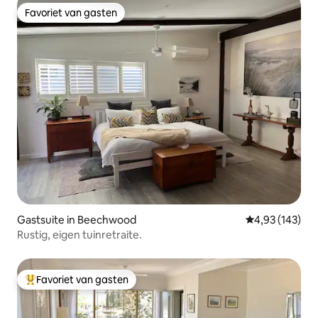
Favoriet van gasten
Favoriet van gasten
Gastsuite in Beechwood
Gemiddelde beo
4,93 (143)
Rustig, eigen tuinretraite.
Favoriet van gasten
Topfavoriet van gasten