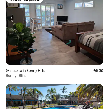
Favoriet van gasten
Gastsuite in Bonny Hills
Gemiddeld
5 (5)
Bonnys Bliss