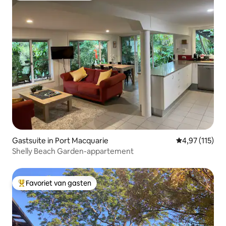
Gastsuite in Port Macquarie
Gemiddelde be
4,97 (115)
Shelly Beach Garden-appartement
Favoriet van gasten
Topfavoriet van gasten