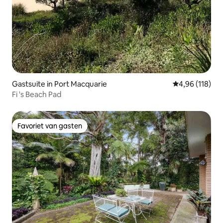
Gastsuite in Port Macquarie
Gemiddelde beo
4,96 (118)
Fi 's Beach Pad
Favoriet van gasten
Favoriet van gasten