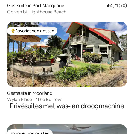
Gastsuite in Port Macquarie
Gemiddelde b
4,71 (70)
Golven bij Lighthouse Beach
Favoriet van gasten
Topfavoriet van gasten
Gastsuite in Moorland
Wylah Place – 'The Burrow'
Privésuites met was- en droogmachine
Favoriet van gasten