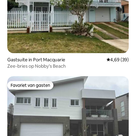
Gastsuite in Port Macquarie
Gemiddelde be
4,69 (39)
Zee-bries op Nobby's Beach
Favoriet van gasten
Favoriet van gasten