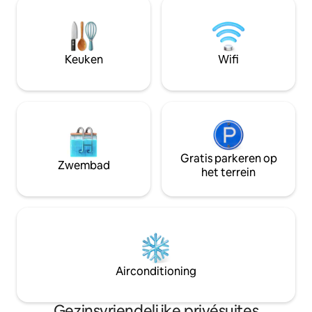
worden aangebod
is het beste geschi
vrienden die will
ontspannen in het
Keuken
Wifi
Macquarie. Niet ec
's of kinderen.
Gratis parkeren op
Zwembad
het terrein
Airconditioning
Gezinsvriendelijke privésuites