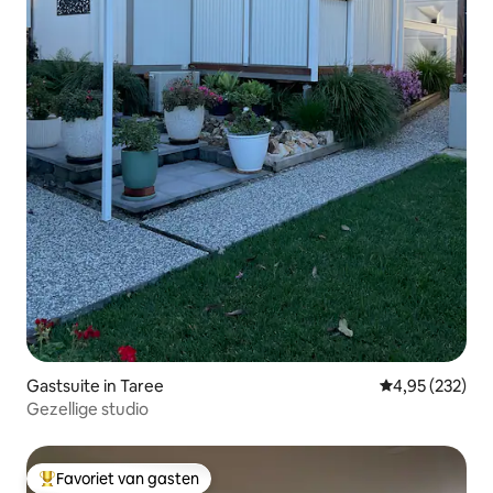
Gastsuite in Taree
Gemiddelde beo
4,95 (232)
Gezellige studio
Favoriet van gasten
Topfavoriet van gasten