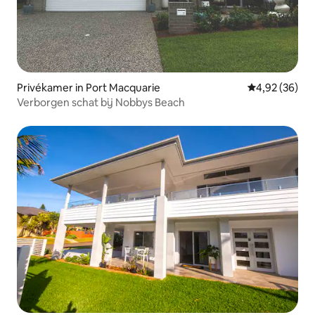
Privékamer in Port Macquarie
Gemiddelde be
4,92 (36)
Verborgen schat bij Nobbys Beach