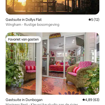
Gastsuite in Dollys Flat
Gemiddeld
5 (12)
Wingham - Rustige bosomgeving
Favoriet van gasten
Favoriet van gasten
Gastsuite in Dunbogan
Gemiddelde be
4,89 (63)
Mariners Rest - Kleurrijke studio aan de rivier