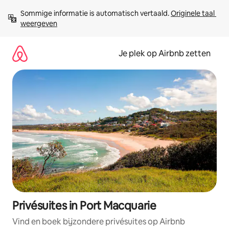
Ga
Sommige informatie is automatisch vertaald. 
Originele taal 
direct
weergeven
naar
inhoud
Je plek op Airbnb zetten
Privésuites in Port Macquarie
Vind en boek bijzondere privésuites op Airbnb