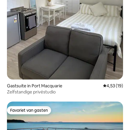
Gastsuite in Port Macquarie
Gemiddelde be
4,53 (19)
Zelfstandige privéstudio
Favoriet van gasten
Favoriet van gasten