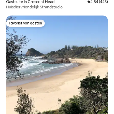
Gastsuite in Crescent Head
Gemiddelde beo
4,84 (443)
Huisdiervriendelijk Strandstudio
Favoriet van gasten
Favoriet van gasten