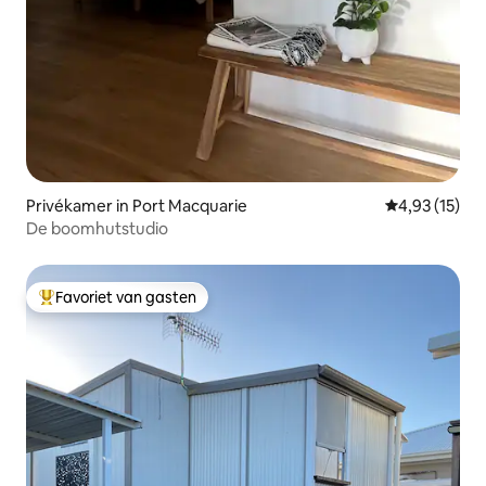
Privékamer in Port Macquarie
Gemiddelde be
4,93 (15)
De boomhutstudio
Favoriet van gasten
Topfavoriet van gasten