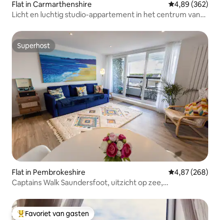
Flat in Carmarthenshire
Gemiddelde beo
4,89 (362)
Licht en luchtig studio-appartement in het centrum van
Carmarthen - Ty Caer.
Superhost
Superhost
Flat in Pembrokeshire
Gemiddelde beo
4,87 (268)
Captains Walk Saundersfoot, uitzicht op zee,
parkeerplaats,
Favoriet van gasten
Topfavoriet van gasten