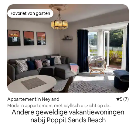
Favoriet van gasten
Favoriet van gasten
Appartement in Neyland
Gemiddeld
5 (7)
Modern appartement met idyllisch uitzicht op de
Andere geweldige vakantiewoningen
jachthaven
nabij Poppit Sands Beach