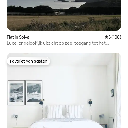
Flat in Solva
Gemiddelde 
5 (108)
Luxe, ongelooflijk uitzicht op zee, toegang tot het
kustpad
Favoriet van gasten
Favoriet van gasten