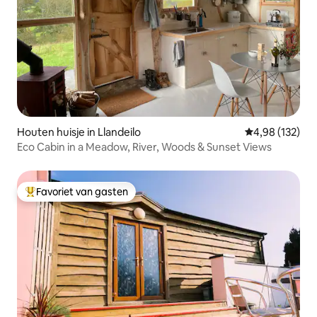
Houten huisje in Llandeilo
Gemiddelde beo
4,98 (132)
Eco Cabin in a Meadow, River, Woods & Sunset Views
Favoriet van gasten
Topfavoriet van gasten