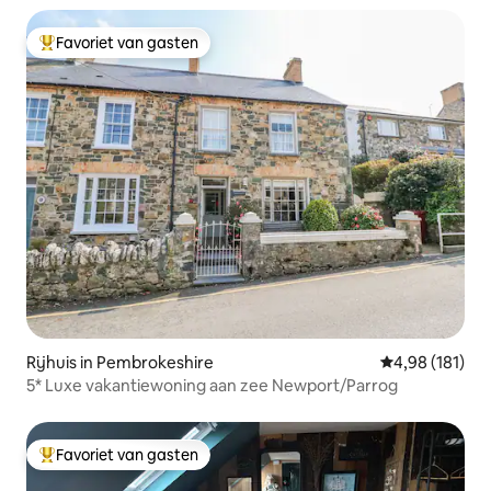
Favoriet van gasten
Topfavoriet van gasten
Rijhuis in Pembrokeshire
Gemiddelde beo
4,98 (181)
5* Luxe vakantiewoning aan zee Newport/Parrog
Favoriet van gasten
Topfavoriet van gasten