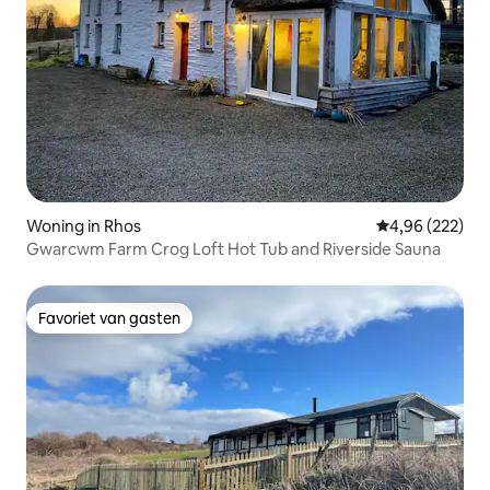
Woning in Rhos
Gemiddelde beo
4,96 (222)
Gwarcwm Farm Crog Loft Hot Tub and Riverside Sauna
Favoriet van gasten
Favoriet van gasten