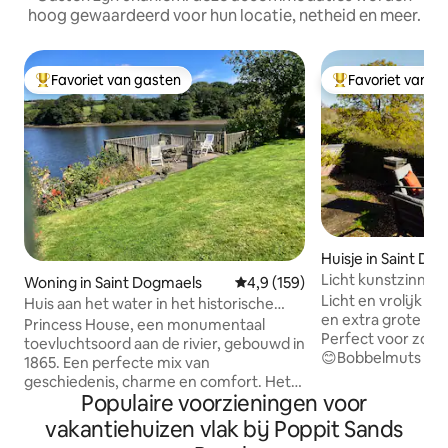
hoog gewaardeerd voor hun locatie, netheid en meer.
Favoriet van gasten
Favoriet van g
Topfavoriet van gasten
Topfavoriet van 
Huisje in Saint Do
Licht kunstzinnig 
Woning in Saint Dogmaels
Gemiddelde beoordeling van 4,
4,9 (159)
prachtig uitzicht
Licht en vrolijk h
Huis aan het water in het historische
en extra grote m
dorp Pembrokeshire
Princess House, een monumentaal
Perfect voor zom
toevluchtsoord aan de rivier, gebouwd in
😊Bobbelmuts voo
1865. Een perfecte mix van
strandwandelingen
geschiedenis, charme en comfort. Het
Sands Beach en Co
Populaire voorzieningen voor
huis ligt aan de rivier de Teifi en heeft
honden toegestaa
een prachtig uitzicht op de rivier vanuit
vakantiehuizen vlak bij Poppit Sands
gelegen in een rus
de woonkamer, de patio en het terras