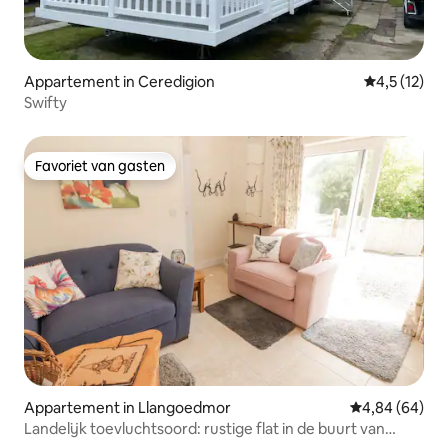
Appartement in Ceredigion
Gemiddelde 
4,5 (12)
Swifty
Favoriet van gasten
Favoriet van gasten
Appartement in Llangoedmor
Gemiddelde be
4,84 (64)
Landelijk toevluchtsoord: rustige flat in de buurt van
Cardigan