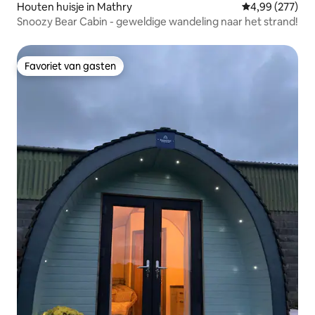
Houten huisje in Mathry
Gemiddelde beo
4,99 (277)
Snoozy Bear Cabin - geweldige wandeling naar het strand!
Favoriet van gasten
Favoriet van gasten