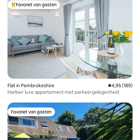
Favoriet van gasten
Topfavoriet van gasten
Flat in Pembrokeshire
Gemiddelde beo
4,95 (189)
Harbwr luxe appartement met parkeergelegenheid
Favoriet van gasten
Favoriet van gasten