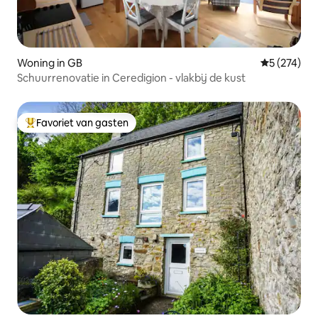
Woning in GB
Gemiddelde 
5 (274)
Schuurrenovatie in Ceredigion - vlakbij de kust
Favoriet van gasten
Topfavoriet van gasten