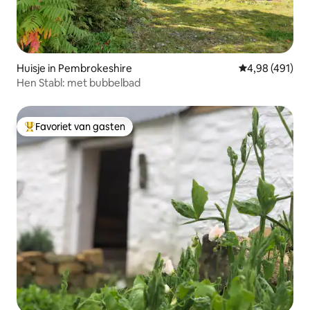
Huisje in Pembrokeshire
Gemiddelde beo
4,98 (491)
Hen Stabl: met bubbelbad
Favoriet van gasten
Topfavoriet van gasten