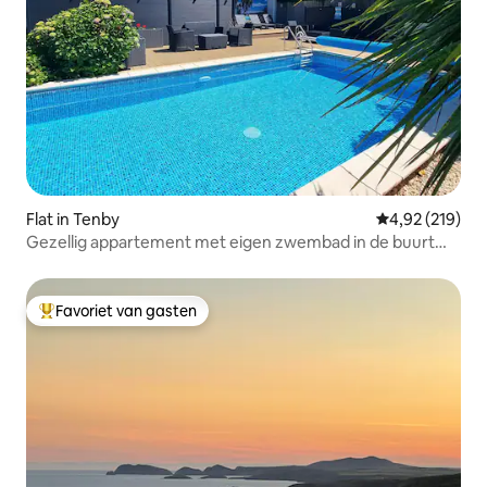
Flat in Tenby
Gemiddelde beo
4,92 (219)
Gezellig appartement met eigen zwembad in de buurt
van Tenby
Favoriet van gasten
Topfavoriet van gasten