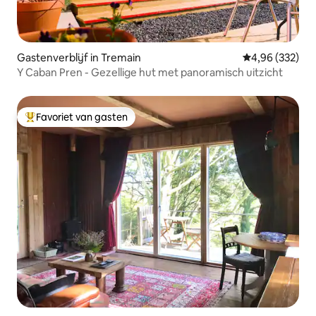
Gastenverblijf in Tremain
Gemiddelde beo
4,96 (332)
Y Caban Pren - Gezellige hut met panoramisch uitzicht
Favoriet van gasten
Topfavoriet van gasten