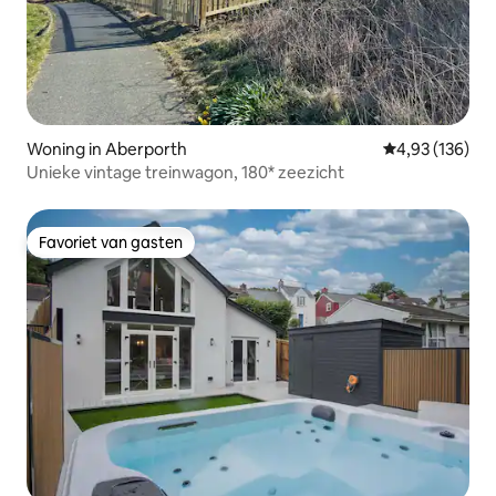
Woning in Aberporth
Gemiddelde beo
4,93 (136)
Unieke vintage treinwagon, 180* zeezicht
Favoriet van gasten
Favoriet van gasten