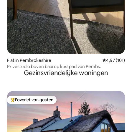
Flat in Pembrokeshire
Gemiddelde beo
4,97 (101)
Privéstudio boven baai op kustpad van Pembs.
Gezinsvriendelijke woningen
Favoriet van gasten
Topfavoriet van gasten