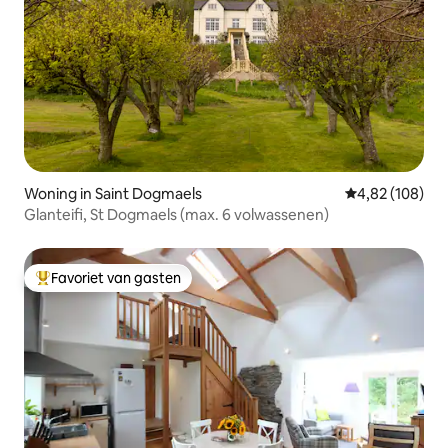
Woning in Saint Dogmaels
Gemiddelde beo
4,82 (108)
Glanteifi, St Dogmaels (max. 6 volwassenen)
Favoriet van gasten
Topfavoriet van gasten