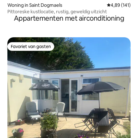
Woning in Saint Dogmaels
Gemiddelde beo
4,89 (141)
Pittoreske kustlocatie, rustig, geweldig uitzicht
Appartementen met airconditioning
Favoriet van gasten
Favoriet van gasten