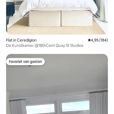
Flat in Ceredigion
Gemiddelde beo
4,95 (184)
De Kunstkamer @18thCent Quay St Studios
Favoriet van gasten
Favoriet van gasten