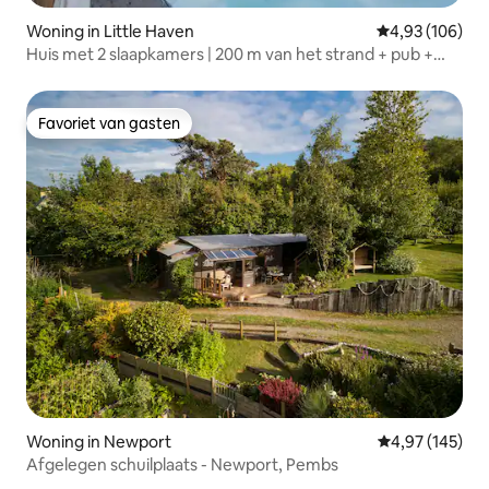
Woning in Little Haven
Gemiddelde beo
4,93 (106)
Huis met 2 slaapkamers | 200 m van het strand + pub +
kustpad
Favoriet van gasten
Favoriet van gasten
Woning in Newport
Gemiddelde beo
4,97 (145)
Afgelegen schuilplaats - Newport, Pembs