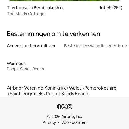
Tiny house in Pembrokeshire
Gemiddelde beo
4,96 (252)
The Maids Cottage
Bestemmingen om te verkennen
Andere soorten verblijven
Beste bezienswaardigheden in de 
Woningen
Poppit Sands Beach
Airbnb
Verenigd Koninkrijk
Wales
Pembrokeshire
Saint Dogmaels
Poppit Sands Beach
© 2026 Airbnb, Inc.
Privacy
Voorwaarden