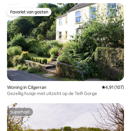
Favoriet van gasten
Favoriet van gasten
Woning in Cilgerran
Gemiddelde beo
4,91 (107)
Gezellig huisje met uitzicht op de Teifi Gorge
Superhost
Superhost