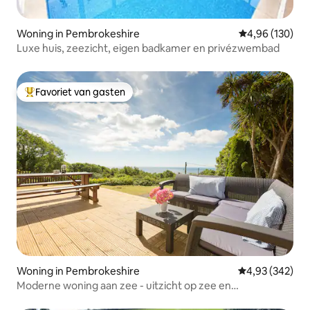
Woning in Pembrokeshire
Gemiddelde beo
4,96 (130)
Luxe huis, zeezicht, eigen badkamer en privézwembad
Favoriet van gasten
Topfavoriet van gasten
Woning in Pembrokeshire
Gemiddelde beo
4,93 (342)
Moderne woning aan zee - uitzicht op zee en
strandlocatie