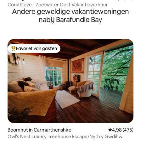
Coral Cove - Zoetwater Oost Vakantieverhuur
Andere geweldige vakantiewoningen
nabij Barafundle Bay
Favoriet van gasten
Topfavoriet van gasten
Boomhut in Carmarthenshire
Gemiddelde beo
4,98 (475)
Owl's Nest Luxury Treehouse Escape/Nyth y Gwdihŵ