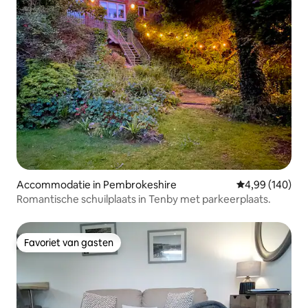
Accommodatie in Pembrokeshire
Gemiddelde beo
4,99 (140)
Romantische schuilplaats in Tenby met parkeerplaats.
Favoriet van gasten
Favoriet van gasten