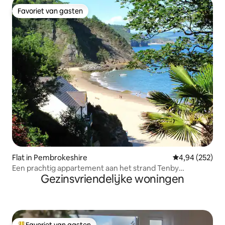
Favoriet van gasten
Favoriet van gasten
Flat in Pembrokeshire
Gemiddelde beo
4,94 (252)
Een prachtig appartement aan het strand Tenby
Gezinsvriendelijke woningen
ongeëvenaard uitzicht.