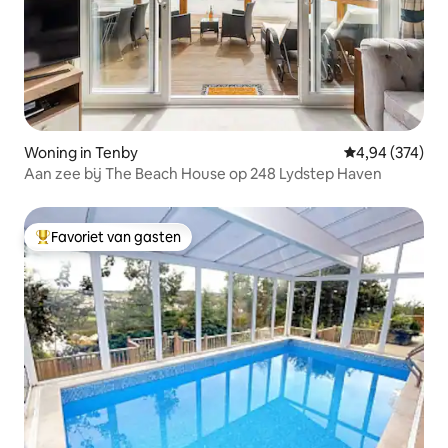
Woning in Tenby
Gemiddelde beo
4,94 (374)
Aan zee bij The Beach House op 248 Lydstep Haven
Favoriet van gasten
Topfavoriet van gasten