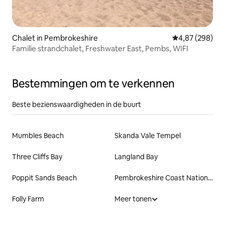
Chalet in Pembrokeshire
Gemiddelde beo
4,87 (298)
Familie strandchalet, Freshwater East, Pembs, WIFI
Bestemmingen om te verkennen
Beste bezienswaardigheden in de buurt
Mumbles Beach
Skanda Vale Tempel
Three Cliffs Bay
Langland Bay
Poppit Sands Beach
Pembrokeshire Coast National Park
Folly Farm
Meer tonen