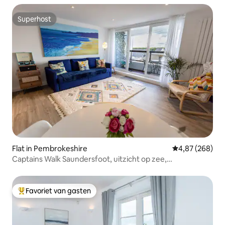
Superhost
Superhost
Flat in Pembrokeshire
Gemiddelde beo
4,87 (268)
Captains Walk Saundersfoot, uitzicht op zee,
parkeerplaats,
Favoriet van gasten
Topfavoriet van gasten