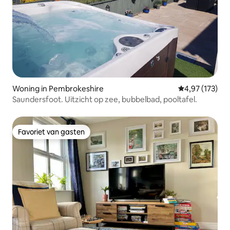
Woning in Pembrokeshire
Gemiddelde beo
4,97 (173)
Saundersfoot. Uitzicht op zee, bubbelbad, pooltafel.
Favoriet van gasten
Favoriet van gasten