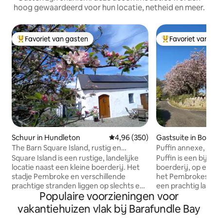
hoog gewaardeerd voor hun locatie, netheid en meer.
Favoriet van gasten
Favoriet van g
Topfavoriet van gasten
Topfavoriet van 
Schuur in Hundleton
Gemiddelde beoordeling van 4,9
4,96 (350)
Gastsuite in Bosh
The Barn Square Island, rustig en
Puffin annexe, Bo
huisdiervriendelijk.
Square Island is een rustige, landelijke
Puffin is een bij
locatie naast een kleine boerderij. Het
boerderij, op een 
stadje Pembroke en verschillende
het Pembrokeshire
prachtige stranden liggen op slechts een
een prachtig lande
Populaire voorzieningen voor
klein stukje rijden. The Barn is een
tot het kustpad, 1,
omgebouwde ezelstal, met traditionele
Haven South, 1,5 mi
vakantiehuizen vlak bij Barafundle Bay
kalkpleisterwanden en geupcycled hout
Ponds/pub. Barafu