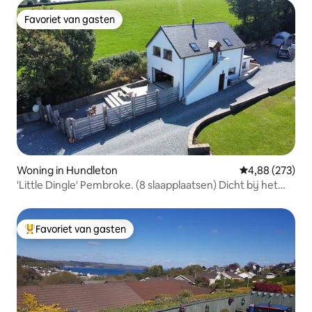
Favoriet van gasten
Favoriet van gasten
Woning in Hundleton
Gemiddelde beo
4,88 (273)
'Little Dingle' Pembroke. (8 slaapplaatsen) Dicht bij het
strand.
Favoriet van gasten
Topfavoriet van gasten