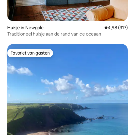
Huisje in Newgale
Gemiddelde beo
4,98 (317)
Traditioneel huisje aan de rand van de oceaan
Favoriet van gasten
Favoriet van gasten