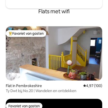
Flats met wifi
Favoriet van gasten
Topfavoriet van gasten
Flat in Pembrokeshire
Gemiddelde beo
4,97 (100)
Ty Dwt bij No.20 | Wandelen en ontdekken
Favoriet van gasten