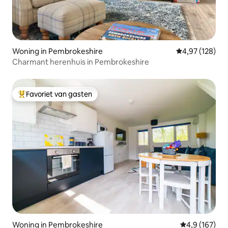
Woning in Pembrokeshire
Gemiddelde beo
4,97 (128)
Charmant herenhuis in Pembrokeshire
Favoriet van gasten
Topfavoriet van gasten
Woning in Pembrokeshire
Gemiddelde be
4,9 (167)