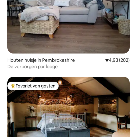
Houten huisje in Pembrokeshire
Gemiddelde beo
4,93 (202)
De verborgen par lodge
Favoriet van gasten
Topfavoriet van gasten