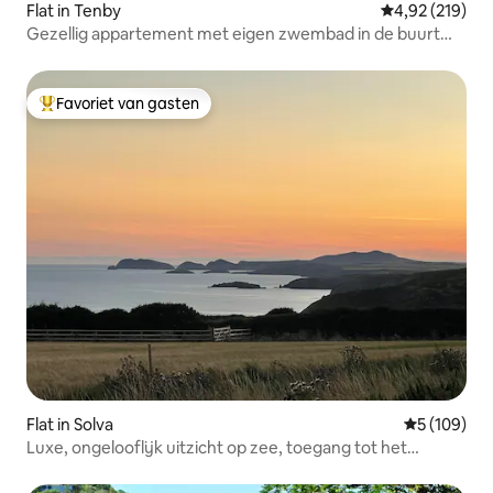
Flat in Tenby
Gemiddelde beo
4,92 (219)
Gezellig appartement met eigen zwembad in de buurt
van Tenby
Favoriet van gasten
Topfavoriet van gasten
Flat in Solva
Gemiddelde 
5 (109)
Luxe, ongelooflijk uitzicht op zee, toegang tot het
kustpad