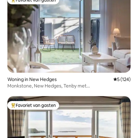
Favoriet van gasten
Topfavoriet van gasten
Woning in New Hedges
Gemiddelde 
5 (124)
Monkstone, New Hedges, Tenby met
parkeergelegenheid
Favoriet van gasten
Topfavoriet van gasten