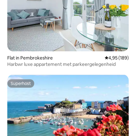
Flat in Pembrokeshire
Gemiddelde beo
4,95 (189)
Harbwr luxe appartement met parkeergelegenheid
Superhost
Superhost