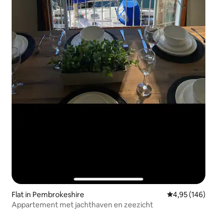
Flat in Pembrokeshire
Gemiddelde beo
4,95 (146)
Appartement met jachthaven en zeezicht