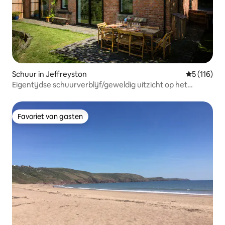
Schuur in Jeffreyston
Gemiddelde
5 (116)
Eigentijdse schuurverblijf/geweldig uitzicht op het
platteland
Favoriet van gasten
Favoriet van gasten