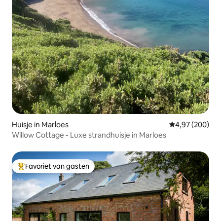
Huisje in Marloes
Gemiddelde beo
4,97 (200)
Willow Cottage - Luxe strandhuisje in Marloes
Favoriet van gasten
Topfavoriet van gasten