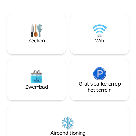
dat het een rustiek gevoel geeft. De
West, St Govans, 
binnenplaats is omheind en veilig voor
Pembroke Castle a
huisdieren, perfect voor drankjes en
stukje rijden. Per
barbecue in de zomer. Geen kinderen
wandelen, fietsen,
jonger dan 12 jaar vanwege de
slaapkamers (1 t
brandveiligheidsvoorschriften voor de
twin), 1 badkamer, ope
slaapmezzanines. Mogelijk kunnen we
keuken/woonkamer, grote privé
Keuken
Wifi
boekingen voor dezelfde dag
uitzicht op het pla
accepteren. Stuur een bericht om dit te
fiets-/surfopslag
vragen.
Gratis parkeren op
Zwembad
het terrein
Airconditioning