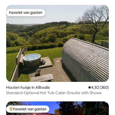
Favoriet van gasten
Favoriet van gasten
Houten huisje in Alltwalis
Gemiddelde beo
4,92 (360)
Standard-Optional Hot Tub-Cabin-Ensuite with Showe
Favoriet van gasten
Topfavoriet van gasten