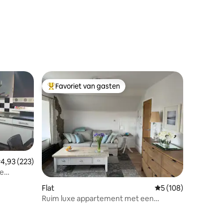
Favoriet van gasten
Topfavoriet van gasten
emiddelde beoordeling van 4,93 op 5, 223 recensies
4,93 (223)
e
Flat
Gemiddelde beoordel
5 (108)
Ruim luxe appartement met een
prachtig uitzicht