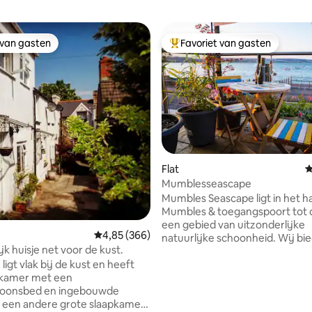
 van gasten
Favoriet van gasten
 van gasten
Topfavoriet van gasten
Flat
G
Mumblesseascape
 van 4,97 op 5, 152 recensies
Mumbles Seascape ligt in het h
Mumbles & toegangspoort tot de Gower,
een gebied van uitzonderlijke
Gemiddelde beoordeling van 4,85 op 5, 366 r
4,85 (366)
natuurlijke schoonheid. Wij bi
jk huisje net voor de kust.
uitje aan het water met comfor
 ligt vlak bij de kust en heeft
gedachten en alles wat je nodi
pkamer met een
binnen een gemakkelijke 10 m
oonsbed en ingebouwde
schilderachtige wandeling. Onts
 een andere grote slaapkamer
luxe appartement met een pra