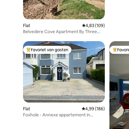
Flat
Gemiddelde beoordeling
4,83 (109)
Belvedere Cove Apartment By Three
Cliffs Bay
Favoriet van gasten
Favor
Topfavoriet van gasten
Topfavor
Flat
Gemiddelde beoordeling
4,99 (186)
Foxhole - Annexe appartement in
Southgate, Gower