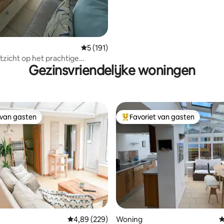
Gemiddelde beoordeling van 5 op 5, 191 r
5 (191)
itzicht op het prachtige
Gezinsvriendelijke woningen
partement
 van gasten
Favoriet van gasten
 van gasten
Topfavoriet van gasten
 van 4,94 op 5, 162 recensies
Gemiddelde beoordeling van 4,89 op 5, 229 r
4,89 (229)
Woning
G