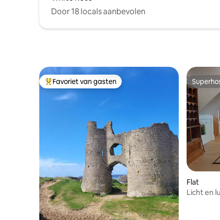
Door 18 locals aanbevolen
Favoriet van gasten
Superho
Topfavoriet van gasten
Superho
Flat
Licht en 
het centr