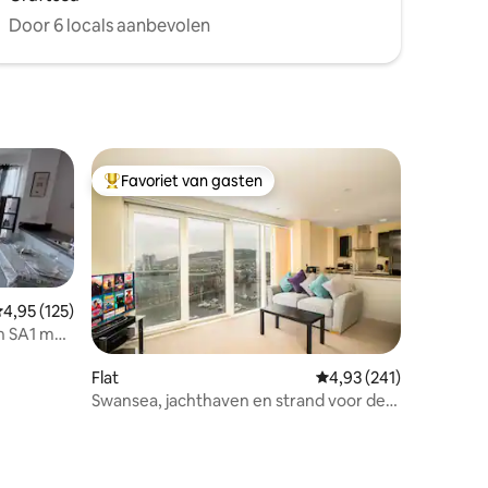
Door 6 locals aanbevolen
Favoriet van gasten
Topfavoriet van gasten
emiddelde beoordeling van 4,95 op 5, 125 recensies
4,95 (125)
n SA1 met
Flat
Gemiddelde beoordeling
4,93 (241)
Swansea, jachthaven en strand voor de
ecensies
deur