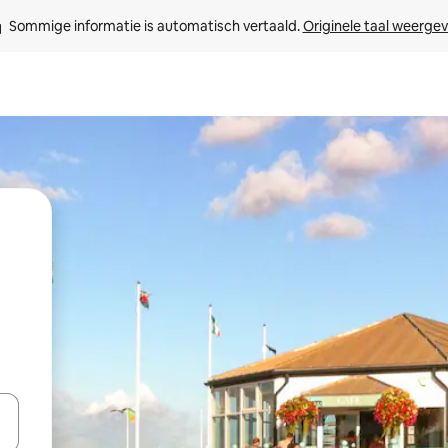
Sommige informatie is automatisch vertaald. 
Originele taal weerge
een keuze met je de pijltjestoetsen omhoog en omlaag, óf door te tikk