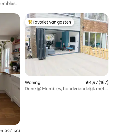
 Mumbles
Favoriet van gasten
Topfavoriet van gasten
ecensies
Woning
Gemiddelde beoordeling
4,97 (167)
Dune @ Mumbles, hondvriendelijk met
EV-oplader
emiddelde beoordeling van 4,83 op 5, 150 recensies
4,83 (150)