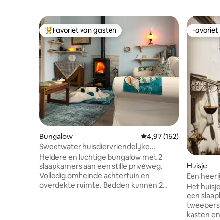
Favoriet van gasten
Favoriet
Topfavoriet van gasten
Favoriet
Bungalow
Gemiddelde beoordeling
4,97 (152)
Sweetwater huisdiervriendelijke
bungalow met twee slaapkamers
Heldere en luchtige bungalow met 2
Huisje
slaapkamers aan een stille privéweg.
Volledig omheinde achtertuin en
Een heerli
overdekte ruimte. Bedden kunnen 2
Het huisje
tweepersoonsbedden of een
een slaa
tweepersoonsbed en 2
tweepers
eenpersoonsbedden zijn. De keuken
kasten en