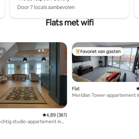
Door 7 locals aanbevolen
Flats met wifi
st
Favoriet van gasten
st
Topfavoriet van gasten
Flat
G
Meridian Tower-appartement i
uitzicht op de jachthaven.
Gemiddelde beoordeling van 4,89 op 5, 361 r
4,89 (361)
luchtig studio-appartement in
um van Carmarthen - Ty Caer.