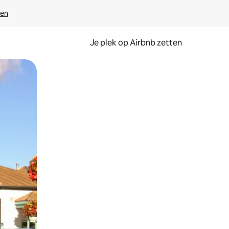
ven
Je plek op Airbnb zetten
en of swipen.