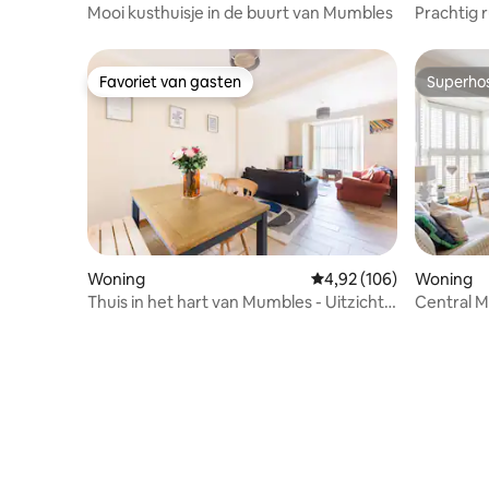
Mooi kusthuisje in de buurt van Mumbles
Prachtig 
Favoriet van gasten
Superho
Favoriet van gasten
Superho
Woning
Gemiddelde beoordeling
4,92 (106)
Woning
Thuis in het hart van Mumbles - Uitzicht
Central M
op zee!