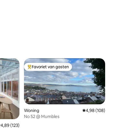
ecensies
Favoriet van gasten
Topfavoriet van gasten
Woning
Gemiddelde beoordeling
4,98 (108)
No 52 @ Mumbles
ecensies
emiddelde beoordeling van 4,89 op 5, 123 recensies
4,89 (123)