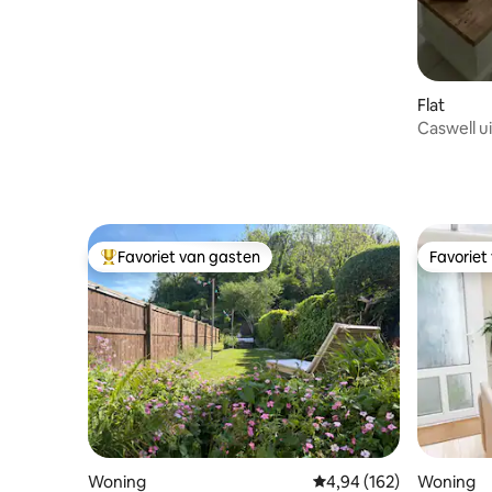
Flat
Caswell u
strandap
Favoriet van gasten
Favoriet
Topfavoriet van gasten
Favoriet
Woning
Gemiddelde beoordeling
4,94 (162)
Woning