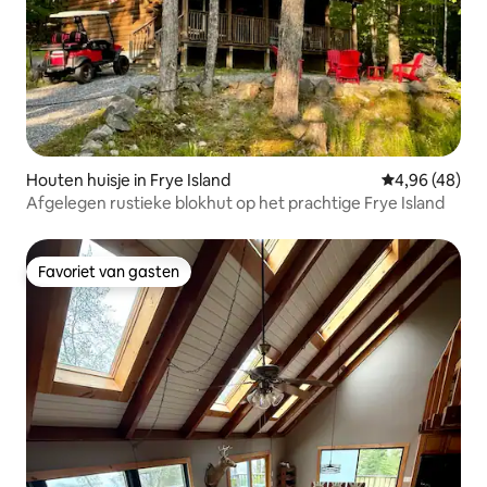
Houten huisje in Frye Island
Gemiddelde be
4,96 (48)
Afgelegen rustieke blokhut op het prachtige Frye Island
Favoriet van gasten
Favoriet van gasten