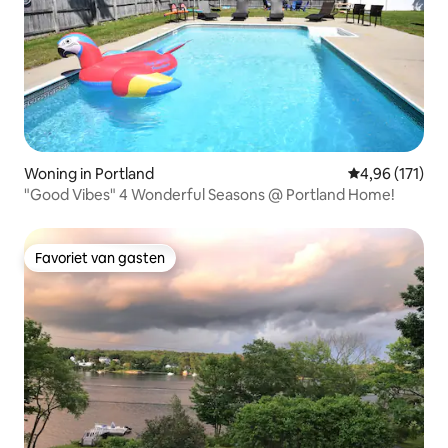
Woning in Portland
Gemiddelde beo
4,96 (171)
"Good Vibes" 4 Wonderful Seasons @ Portland Home!
Favoriet van gasten
Favoriet van gasten