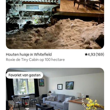
Houten huisje in Whitefield
Gemiddelde beo
4,93 (169)
Roxie de Tiny Cabin op 100 hectare
Favoriet van gasten
Favoriet van gasten