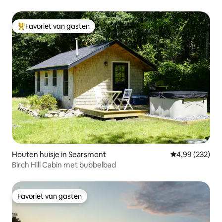
Favoriet van gasten
Topfavoriet van gasten
Houten huisje in Searsmont
Gemiddelde beo
4,99 (232)
Birch Hill Cabin met bubbelbad
Favoriet van gasten
Favoriet van gasten