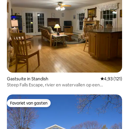
Gastsuite in Standish
Gemiddelde be
4,93 (121)
Steep Falls Escape, rivier en watervallen op een
steenworp afstand
Favoriet van gasten
Favoriet van gasten