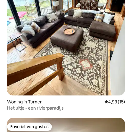
Woning in Turner
Gemiddelde be
4,93 (15)
Het uitje - een rivierparadijs
Favoriet van gasten
Favoriet van gasten