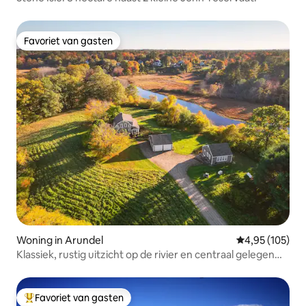
Favoriet van gasten
Favoriet van gasten
Woning in Arundel
Gemiddelde beo
4,95 (105)
Klassiek, rustig uitzicht op de rivier en centraal gelegen
woning
Favoriet van gasten
Topfavoriet van gasten