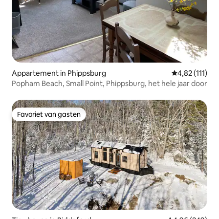
Appartement in Phippsburg
Gemiddelde be
4,82 (111)
Popham Beach, Small Point, Phippsburg, het hele jaar door
Favoriet van gasten
Favoriet van gasten