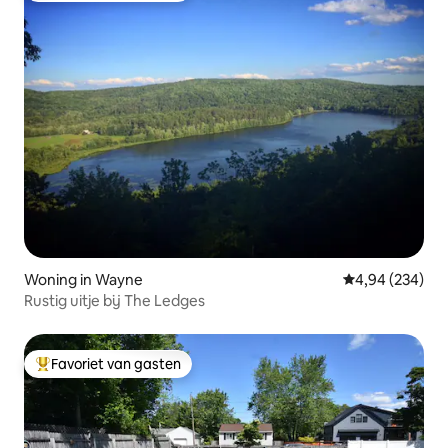
Woning in Wayne
Gemiddelde beo
4,94 (234)
Rustig uitje bij The Ledges
Favoriet van gasten
Topfavoriet van gasten