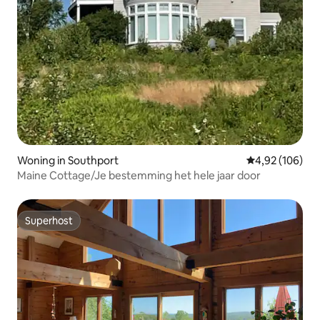
Woning in Southport
Gemiddelde beo
4,92 (106)
Maine Cottage/Je bestemming het hele jaar door
Superhost
Superhost