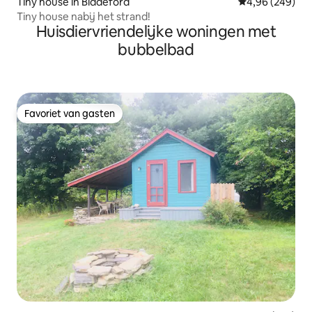
Tiny house in Biddeford
Gemiddelde beo
4,96 (249)
Tiny house nabij het strand!
Huisdiervriendelijke woningen met
bubbelbad
Favoriet van gasten
Favoriet van gasten