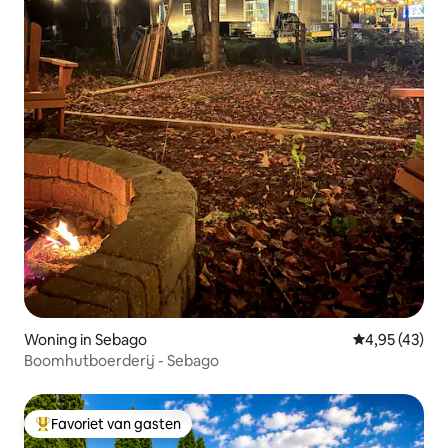
Woning in Sebago
Gemiddelde be
4,95 (43)
Boomhutboerderij - Sebago
Favoriet van gasten
Topfavoriet van gasten