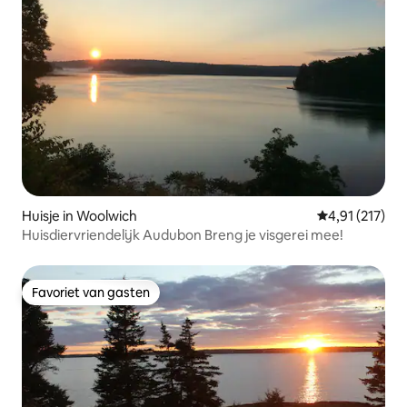
Huisje in Woolwich
Gemiddelde be
4,91 (217)
Huisdiervriendelijk Audubon Breng je visgerei mee!
Favoriet van gasten
Favoriet van gasten