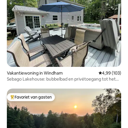
Vakantiewoning in Windham
Gemiddelde beo
4,99 (103)
Sebago Lakehouse: bubbelbad en privétoegang tot het
strand
Favoriet van gasten
Topfavoriet van gasten