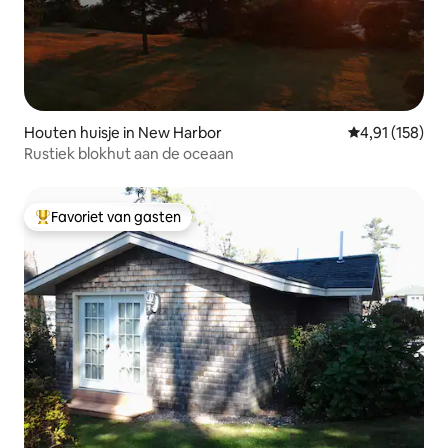
Houten huisje in New Harbor
Gemiddelde beo
4,91 (158)
Rustiek blokhut aan de oceaan
Favoriet van gasten
Topfavoriet van gasten