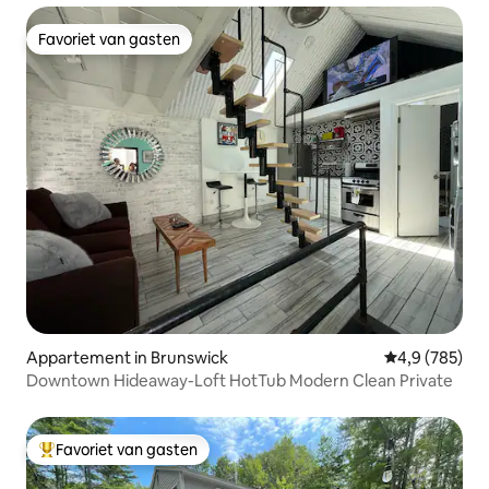
Favoriet van gasten
Favoriet van gasten
Appartement in Brunswick
Gemiddelde be
4,9 (785)
Downtown Hideaway-Loft HotTub Modern Clean Private
Favoriet van gasten
Topfavoriet van gasten