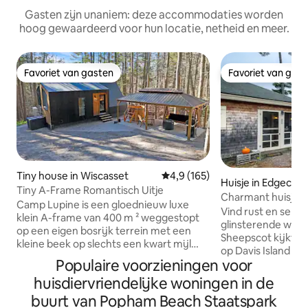
Gasten zijn unaniem: deze accommodaties worden
hoog gewaardeerd voor hun locatie, netheid en meer.
Favoriet van gasten
Favoriet van gas
Favoriet van gasten
Favoriet van gas
Tiny house in Wiscasset
Gemiddelde beoordeling van 4,
4,9 (165)
Huisje in Edgeco
Tiny A-Frame Romantisch Uitje
Charmant huisje m
Camp Lupine is een gloednieuw luxe
uitzicht op het wa
Vind rust en sereni
klein A-frame van 400 m ² weggestopt
glinsterende water
op een eigen bosrijk terrein met een
Sheepscot kijkt.
kleine beek op slechts een kwart mijl
op Davis Island in
van Coastal Route 1. Met Historic
Populaire voorzieningen voor
uit op het schilder
Wiscasset, Booth Bay, Bath, Freeport en
Wiscasset en biedt
huisdiervriendelijke woningen in de
Portland allemaal binnen handbereik, is
prachtige zonson
dit het perfecte romantische uitje.
buurt van Popham Beach Staatspark
en een panoramisc