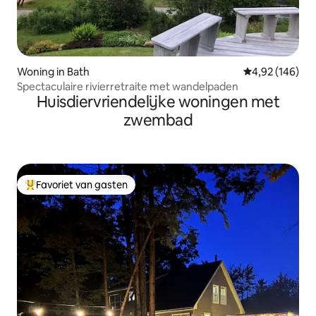
Woning in Bath
Gemiddelde beo
4,92 (146)
Spectaculaire rivierretraite met wandelpaden
Huisdiervriendelijke woningen met
zwembad
Favoriet van gasten
Topfavoriet van gasten