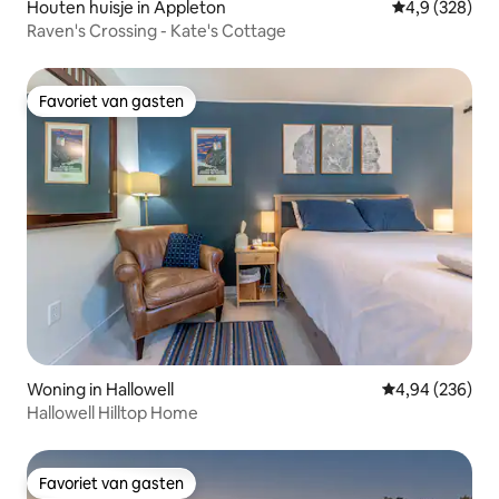
Houten huisje in Appleton
Gemiddelde be
4,9 (328)
Raven's Crossing - Kate's Cottage
Favoriet van gasten
Favoriet van gasten
Woning in Hallowell
Gemiddelde beo
4,94 (236)
Hallowell Hilltop Home
Favoriet van gasten
Favoriet van gasten