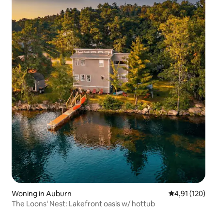
Woning in Auburn
Gemiddelde beo
4,91 (120)
The Loons' Nest: Lakefront oasis w/ hottub