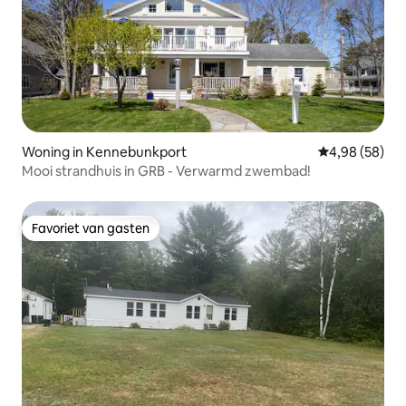
Woning in Kennebunkport
Gemiddelde be
4,98 (58)
Mooi strandhuis in GRB - Verwarmd zwembad!
Favoriet van gasten
Favoriet van gasten