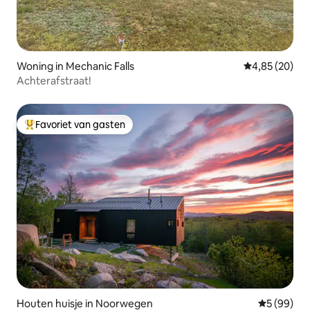
Woning in Mechanic Falls
Gemiddelde be
4,85 (20)
Achterafstraat!
Favoriet van gasten
Topfavoriet van gasten
Houten huisje in Noorwegen
Gemiddelde
5 (99)