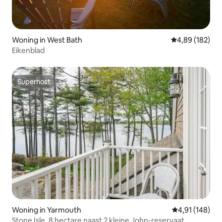
Woning in West Bath
Gemiddelde beo
4,89 (182)
Eikenblad
Superhost
Superhost
Woning in Yarmouth
Gemiddelde beo
4,91 (148)
Stone Isle. 8 hectare naast 2 kleine John-reservaat.