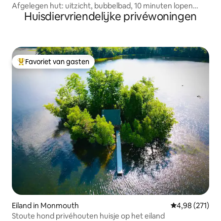
Afgelegen hut: uitzicht, bubbelbad, 10 minuten lopen
Huisdiervriendelijke privéwoningen
naar het meer
Favoriet van gasten
Topfavoriet van gasten
Eiland in Monmouth
Gemiddelde beo
4,98 (271)
Stoute hond privéhouten huisje op het eiland