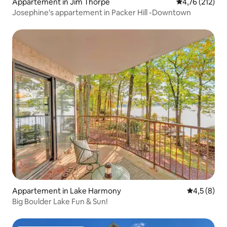
Appartement in Jim Thorpe
Gemiddelde beo
4,76 (212)
Josephine's appartement in Packer Hill -Downtown
Appartement in Lake Harmony
Gemiddelde 
4,5 (8)
Big Boulder Lake Fun & Sun!