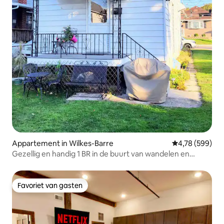
Appartement in Wilkes-Barre
Gemiddelde beo
4,78 (599)
Gezellig en handig 1 BR in de buurt van wandelen en
casino
Favoriet van gasten
Favoriet van gasten