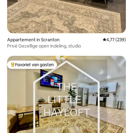
Appartement in Scranton
Gemiddelde beo
4,77 (239)
Privé Gezellige open indeling, studio
Favoriet van gasten
Topfavoriet van gasten