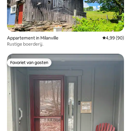
Appartement in Milanville
Gemiddelde be
4,99 (90)
Rustige boerderij.
Favoriet van gasten
Favoriet van gasten