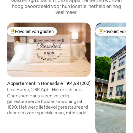
Gasten zijn unaniem: deze appartementen worden
hoog beoordeeld voor hun locatie, netheid en nog
veel meer.
Favoriet van gasten
Favoriet van g
Topfavoriet van gasten
Topfavoriet van 
Appartement in Honesdale
Gemiddelde beoordeling van 4,9
4,99 (202)
Like Home, 2 BR Apt - Historisch huis -
Honesdale, PA
Cherished Haus is een volledig
gerestaureerde Italiaanse woning uit
1890. Het werd liefdevol gerestaureerd
door een zeer speciale man, mijn vader.
Onlangs uitgerust met high-end
apparaten en afwerkingen, Cherished
Haus ligt op een klein eindje rijden van