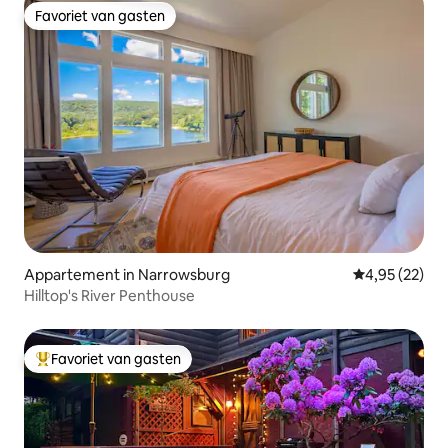
Favoriet van gasten
Favoriet van gasten
Appartement in Narrowsburg
Gemiddelde be
4,95 (22)
Hilltop's River Penthouse
Favoriet van gasten
Topfavoriet van gasten