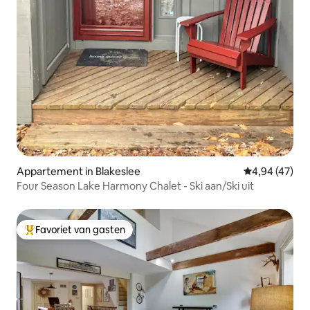
Appartement in Blakeslee
Gemiddelde be
4,94 (47)
Four Season Lake Harmony Chalet - Ski aan/Ski uit
Favoriet van gasten
Topfavoriet van gasten