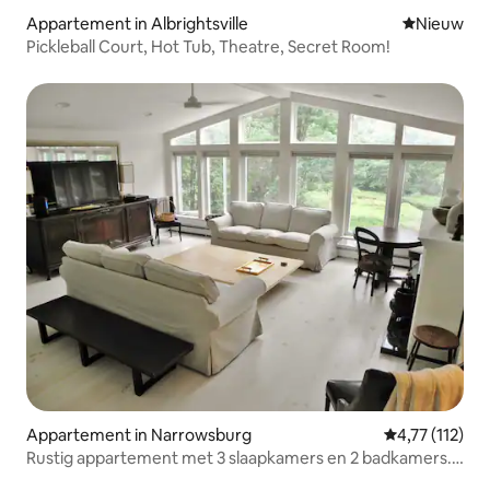
Appartement in Albrightsville
Nieuwe ac
Nieuw
Pickleball Court, Hot Tub, Theatre, Secret Room!
Appartement in Narrowsburg
Gemiddelde be
4,77 (112)
Rustig appartement met 3 slaapkamers en 2 badkamers.
Bubbelbad/vijver. 5 minuten naar de stad