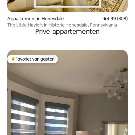
Appartement in Honesdale
Gemiddelde beo
4,99 (308)
The Little Hayloft in Historic Honesdale, Pennsylvania
Privé-appartementen
Favoriet van gasten
Topfavoriet van gasten