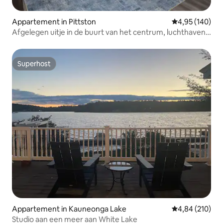
Appartement in Pittston
Gemiddelde beo
4,95 (140)
Afgelegen uitje in de buurt van het centrum, luchthaven,
ziekenhuizen
Superhost
Superhost
Appartement in Kauneonga Lake
Gemiddelde beo
4,84 (210)
Studio aan een meer aan White Lake