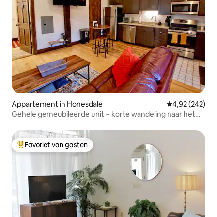
Appartement in Honesdale
Gemiddelde beo
4,92 (242)
Gehele gemeubileerde unit ~ korte wandeling naar het
centrum
Favoriet van gasten
Topfavoriet van gasten