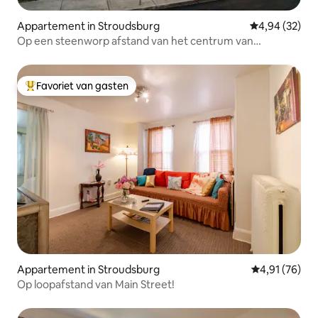
Appartement in Stroudsburg
Gemiddelde be
4,94 (32)
Op een steenworp afstand van het centrum van
Stroudsburg | 2 slaapkamers + 4 slaapplaatsen
Favoriet van gasten
Topfavoriet van gasten
Appartement in Stroudsburg
Gemiddelde be
4,91 (76)
Op loopafstand van Main Street!