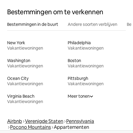
Bestemmingen om te verkennen
Bestemmingen in de buurt
Andere soorten verblijven
Bes
New York
Philadelphia
Vakantiewoningen
Vakantiewoningen
Washington
Boston
Vakantiewoningen
Vakantiewoningen
Ocean City
Pittsburgh
Vakantiewoningen
Vakantiewoningen
Virginia Beach
Meer tonen
Vakantiewoningen
Airbnb
Verenigde Staten
Pennsylvania
Pocono Mountains
Appartementen