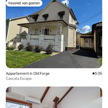
Favoriet van gasten
Favoriet van gasten
Appartement in Old Forge
Gemiddeld
5 (9)
Cascata Escape