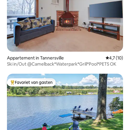
Appartement in Tannersville
Gemiddelde 
4,7 (10)
Ski in/Out @Camelback*Waterpark*Grill*Pool*PETS OK
Favoriet van gasten
Topfavoriet van gasten