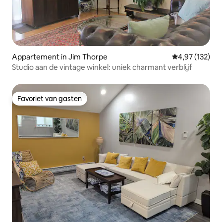
Appartement in Jim Thorpe
Gemiddelde beo
4,97 (132)
Studio aan de vintage winkel: uniek charmant verblijf
Favoriet van gasten
Favoriet van gasten