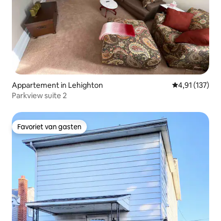
Appartement in Lehighton
Gemiddelde be
4,91 (137)
Parkview suite 2
Favoriet van gasten
Favoriet van gasten