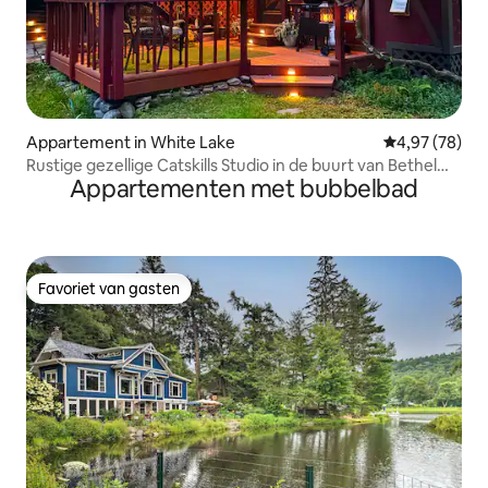
Appartement in White Lake
Gemiddelde be
4,97 (78)
Rustige gezellige Catskills Studio in de buurt van Bethel
Appartementen met bubbelbad
Woods
Favoriet van gasten
Favoriet van gasten