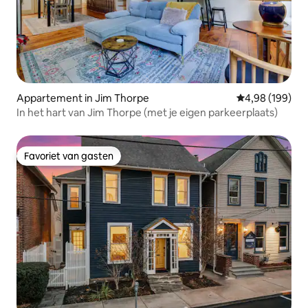
Appartement in Jim Thorpe
Gemiddelde beo
4,98 (199)
In het hart van Jim Thorpe (met je eigen parkeerplaats)
Favoriet van gasten
Favoriet van gasten