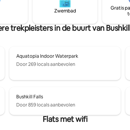
chtsoord van
Gemeenschappelijke skilift be
Gratis p
kante meter is geschikt voor 10
voor degenen die tickets kop
Zwembad
t
 en biedt ongeëvenaard
apparatuur mee of huur ze in. Het hele
ment. Boek nu voor een
jaar door activiteiten, ongeac
ijk verblijf in het hart van het
je reserveert.
e trekpleisters in de buurt van Bushkill
ebergte!
Aquatopia Indoor Waterpark
Door 269 locals aanbevolen
Bushkill Falls
Door 859 locals aanbevolen
Flats met wifi