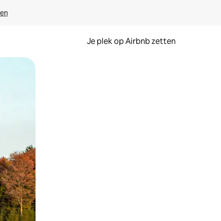
ven
Je plek op Airbnb zetten
en of swipen.