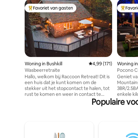
Favoriet van gasten
Favor
Topfavoriet van gasten
Topfavor
Woning in Bushkill
Gemiddelde beoordeling
4,99 (171)
Woning in
Wasbeerretraite
Pocono C
bubbelbad
Hallo, welkom bij Raccoon Retreat! Dit is
Geniet va
+!
een huis dat je kunt komen om de
Mountains
stekker uit het stopcontact te halen, tot
3BR/2.5BA
rust te komen en weer in contact te
enkele kil
Populaire voo
komen met familie, vrienden en alles wat
waterparken! Dit mode
de natuur te bieden heeft. De woning
beschikt 
bevindt zich in het Delaware Water Gap
vuurplaat
National Recreation Area. Hier heeft u de
speelkame
mogelijkheid om te profiteren van
droge bar. Ontdek binnen een l
wandelwegen, watervallen, zwemmen,
interieur
zip-lining, vissen, paardrijden, kanoën en
entertain