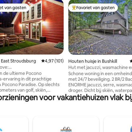
iet van gasten
Favoriet van gasten
iet van gasten
Topfavoriet van gasten
 van 4,99 op 5, 171 recensies
 East Stroudsburg
Gemiddelde beoordeling van 4,97 op 5, 101 r
4,97 (101)
Houten huisje in Bushkill
G
ove:
Hut met jacuzzi, wasmachine e
,bar,vuurplaats,theater,spelletjes
zwembad, meer.
n de ultieme Pocono
Schone woning in een omheind
-ervaring in dit prachtige
met 24/7 beveiliging. 2 BR/2 Bad +
 Pocono Paradise. Op slechts
ENORME jacuzzi, serre, wasma
ometers van golf, skiën,
droger. Dicht bij skiën, waterparken,
rzieningen voor vakantiehuizen vlak bij 
rne chalet
wandelpaden en supermarkten. ZOME
over een bubbelbad, een
gratis toegang tot buitenzwe
s, een barbecue, een
strand, toegang tot het meer 
r, een thuisbioscoop en een
's en kajaks die je in het weeke
uxe
gebruiken, tennis, basketbal e
 met een high-end design en
WINTER: gratis toegang tot
ment, perfect voor vrienden en
binnenzwembaden, tennis, fitn