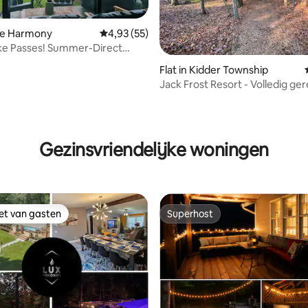
ake Harmony
Gemiddelde beoordeling van 4,93 op 5, 55 r
4,93 (55)
ke Passes! Summer-Direct
o pool!
g van 4,99 op 5, 74 recensies
Flat in Kidder Township
Jack Frost Resort - Volledig g
- 2 slaapkamers
Gezinsvriendelijke woningen
iet van gasten
Superhost
iet van gasten
Superhost