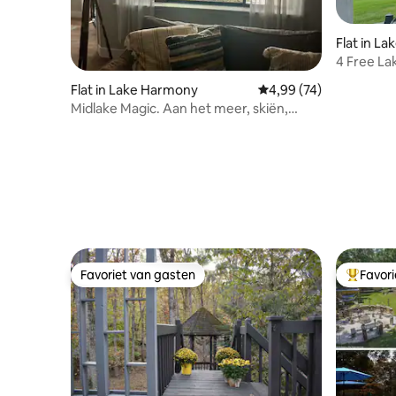
Flat in L
4 Free La
walkout t
Flat in Lake Harmony
Gemiddelde beoordelin
4,99 (74)
Midlake Magic. Aan het meer, skiën,
wandelen, strand, zwembad
Favoriet van gasten
Favor
Favoriet van gasten
Topfavor