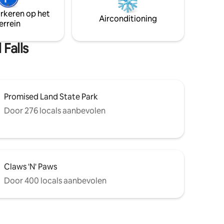
afstand: Shawnee Mountain(skiën),
schikbaar
arkeren op het
brouwerijen&Wineries, golfbanen en het
en. Neem
Airconditioning
errein
Delaware National Rec-gebied
(wandelen, fietsen, rivierexcursies)!
ht wanneer
 Falls
Promised Land State Park
Door 276 locals aanbevolen
Claws 'N' Paws
Door 400 locals aanbevolen