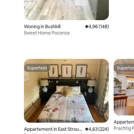
Woning in Bushkill
Gemiddelde beoordeling
4,96 (148)
Sweet Home Poconos
Superhost
Superho
Superhost
Superho
Apparteme
nship
Prachtig P
Appartement in East Stroud
Gemiddelde beoordeling
4,63 (224)
Huisdier