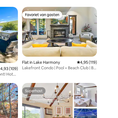
Favoriet van gasten
Favoriet van gasten
Flat in Lake Harmony
Gemiddelde beoordelin
4,95 (119)
Lakefront Condo | Pool + Beach Club | Big
ecensies
emiddelde beoordeling van 4,93 op 5, 109 recensies
4,93 (109)
Boulder
nt! Hot
Superhost
Superhost