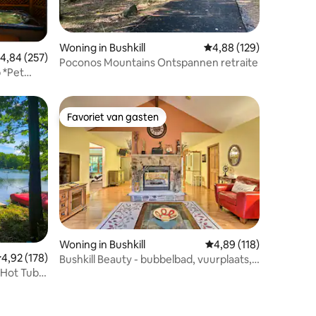
Woning in Bushkill
Gemiddelde beoordeling
4,88 (129)
ecensies
emiddelde beoordeling van 4,84 op 5, 257 recensies
4,84 (257)
Poconos Mountains Ontspannen retraite
 *Pet
Favoriet van gasten
Favoriet van gasten
ecensies
Woning in Bushkill
Gemiddelde beoordelin
4,89 (118)
emiddelde beoordeling van 4,92 op 5, 178 recensies
4,92 (178)
Bushkill Beauty - bubbelbad, vuurplaats,
 Hot Tub,
meer, kano, zwembad