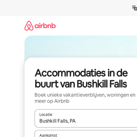
Ga
direct
naar
inhoud
Accommodaties in de
buurt van Bushkill Falls
Boek unieke vakantieverblijven, woningen en
meer op Airbnb
Locatie
Wanneer er resultaten beschikbaar zijn, maak je 
Aankomst