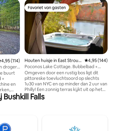
Chalet in
Favoriet van gasten
Favorie
Favoriet van gasten
Favorie
Cliffside
Gunstig 
slechts 1
Manhatta
Philly! Ontsnap naar ons onlangs
gerenove
rotsplat
gigantisc
een char
ecensies
Houten huisje in East Stroud
Gemiddelde beoordeling
4,95 (144)
emiddelde beoordeling van 4,95 op 5, 114 recensies
4,95 (114)
Geniet v
sburg
Poconos Lake Cottage. Bubbelbad +
n droger,
natuur, o
natuur + vuurplaats
Omgeven door een rustig bos ligt dit
e buurt
populair
pittoreske toevluchtsoord op slechts
op loopa
1u30 van NYC en op minder dan 2 uur van
chine en
speeltuin. De badkamer is voorzien
Philly! Een zonnig terras kijkt uit op het
zeldzame 
Bushkill Falls
meer en de achtertuin gevuld met wilde
R:
en een w
dieren. Dit huisje is ontworpen met
mbaden,
rotsblok
warme, stijlvolle accenten die comfort
met kano
en ontspanning benadrukken. Geniet
nd kunt
van een gezellige open haard, stomend
n meer.
bubbelbad, veel spelletjes, snelle wifi,
kajaks, SUP's. Op enkele minuten
ess.