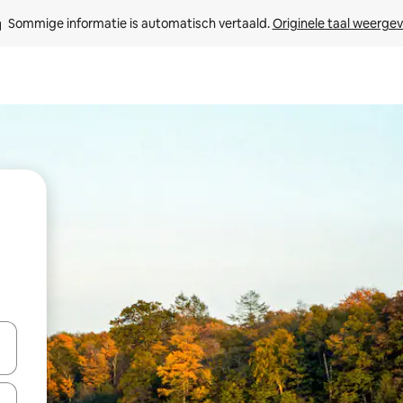
Sommige informatie is automatisch vertaald. 
Originele taal weerge
een keuze met je de pijltjestoetsen omhoog en omlaag, óf door te tikk