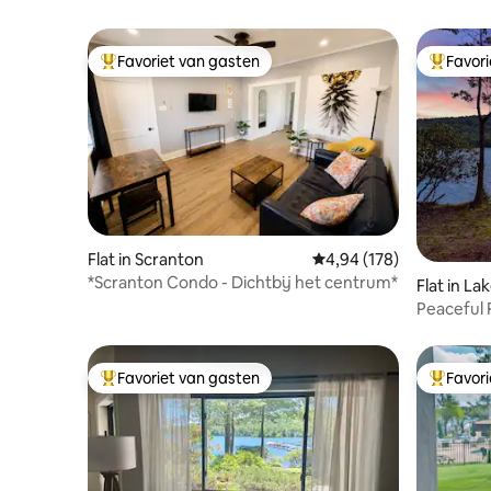
van deze ruimte en de hoop is dat elke
nieuwe gast van de ruimte kan genieten
alsof hij de eerste is!
Favoriet van gasten
Favor
Topfavoriet van gasten
Topfavor
Flat in Scranton
Gemiddelde beoordeling
4,94 (178)
*Scranton Condo - Dichtbij het centrum*
Flat in L
Peaceful 
Favoriet van gasten
Favor
Topfavoriet van gasten
Topfavor