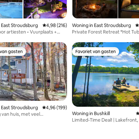
 van 4,97 op 5, 185 recensies
 East Stroudsburg
Gemiddelde beoordeling van 4,98 op 5, 216 r
4,98 (216)
Woning in East Stroudsburg
G
oor artiesten • Vuurplaats +
Private Forest Retreat *Hot Tub
s • Bubbelbad
Friendly
 van gasten
Favoriet van gasten
 van gasten
Favoriet van gasten
 East Stroudsburg
Gemiddelde beoordeling van 4,96 op 5, 199 r
4,96 (199)
Woning in Bushkill
G
 van huis, met veel
Limited-Time Deal! | Lakefront,
happelijke voorzieningen
Kayaks