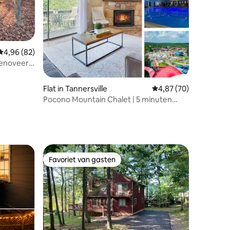
ecensies
Gemiddelde beoordeling van 4,96 op 5, 82 recensies
4,96 (82)
erenoveerd
Flat in Tannersville
Gemiddelde beoordelin
4,87 (70)
Pocono Mountain Chalet | 5 minuten
naar waterpark | Zwembad
Favoriet van gasten
Favoriet van gasten