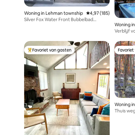
Woning in Lehman township
Gemiddelde beoordeling
4,97 (185)
Silver Fox Water Front Bubbelbad
Woning in
Pocono SsMook Home
Verblijf v
spelletje
Favoriet van gasten
Favoriet
Topfavoriet van gasten
Favoriet
Woning in
Thuis weg
gemeensc