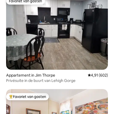
Favoriet van gasten
Favoriet van gasten
Appartement in Jim Thorpe
Gemiddelde beo
4,91 (602)
Privésuite in de buurt van Lehigh Gorge
Favoriet van gasten
Topfavoriet van gasten