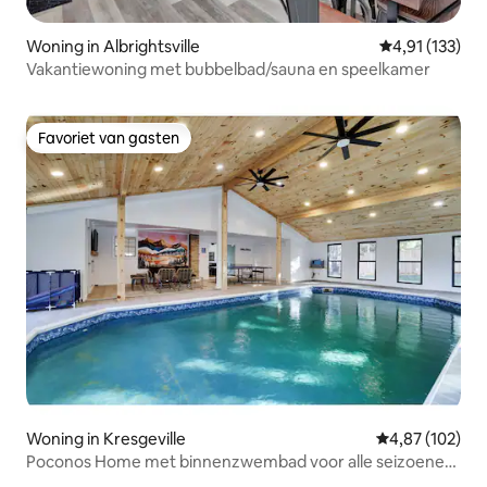
Woning in Albrightsville
Gemiddelde be
4,91 (133)
Vakantiewoning met bubbelbad/sauna en speelkamer
Favoriet van gasten
Favoriet van gasten
Woning in Kresgeville
Gemiddelde beo
4,87 (102)
Poconos Home met binnenzwembad voor alle seizoenen,
geschikt voor 8 personen