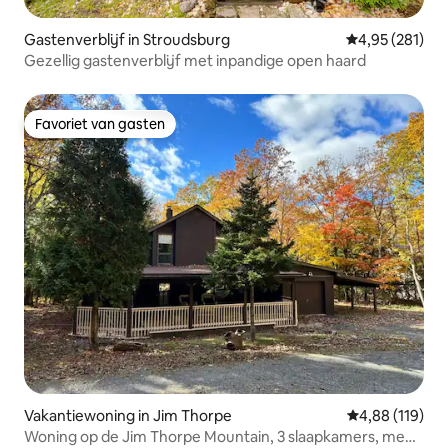
Gastenverblijf in Stroudsburg
Gemiddelde beo
4,95 (281)
Gezellig gastenverblijf met inpandige open haard
Favoriet van gasten
Favoriet van gasten
Vakantiewoning in Jim Thorpe
Gemiddelde beo
4,88 (119)
Woning op de Jim Thorpe Mountain, 3 slaapkamers, meer,