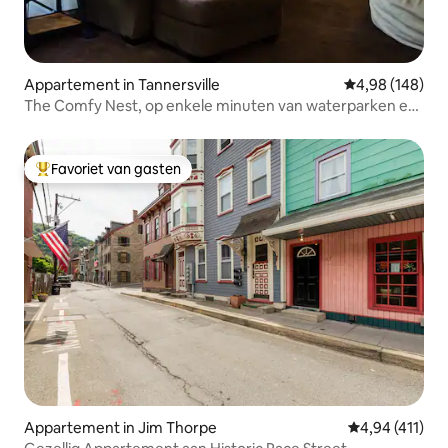
Appartement in Tannersville
Gemiddelde beo
4,98 (148)
The Comfy Nest, op enkele minuten van waterparken en
outlets
Favoriet van gasten
Topfavoriet van gasten
Appartement in Jim Thorpe
Gemiddelde be
4,94 (411)