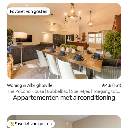
Favoriet van gasten
Favoriet van gasten
Woning in Albrightsville
Gemiddelde b
4,8 (161)
The Pocono House | Bubbelbad | Spelletjes | Toegang tot
Appartementen met airconditioning
het meer
Favoriet van gasten
Topfavoriet van gasten