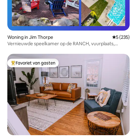
Woning in Jim Thorpe
Gemiddelde 
5 (235)
Vernieuwde speelkamer op de RANCH, vuurplaats,
fietsen, kajaks!
Favoriet van gasten
Topfavoriet van gasten