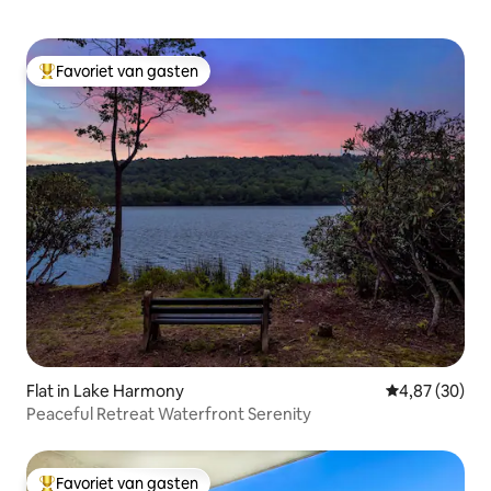
Favoriet van gasten
Topfavoriet van gasten
Flat in Lake Harmony
Gemiddelde be
4,87 (30)
Peaceful Retreat Waterfront Serenity
Favoriet van gasten