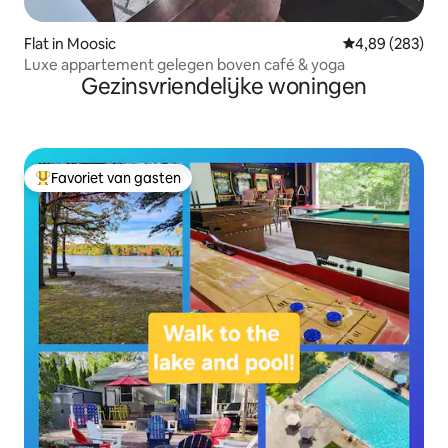
Flat in Moosic
Gemiddelde beo
4,89 (283)
Luxe appartement gelegen boven café & yoga
Gezinsvriendelijke woningen
Favoriet van gasten
Topfavoriet van gasten