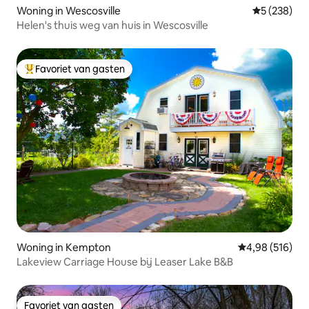
Woning in Wescosville
Gemiddelde 
5 (238)
Helen's thuis weg van huis in Wescosville
Favoriet van gasten
Topfavoriet van gasten
Woning in Kempton
Gemiddelde beo
4,98 (516)
Lakeview Carriage House bij Leaser Lake B&B
Favoriet van gasten