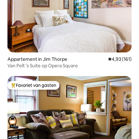
Appartement in Jim Thorpe
Gemiddelde beo
4,93 (161)
Van Pelt 's Suite op Opera Square
Favoriet van gasten
Topfavoriet van gasten