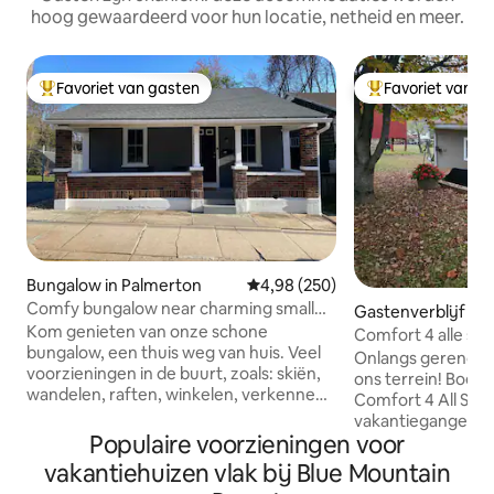
hoog gewaardeerd voor hun locatie, netheid en meer.
Favoriet van gasten
Favoriet van g
Topfavoriet van gasten
Topfavoriet van 
Bungalow in Palmerton
Gemiddelde beoordeling van 4,9
4,98 (250)
Comfy bungalow near charming small
Gastenverblijf in
towns & Blue Mt
Kom genieten van onze schone
Comfort 4 alle se
bungalow, een thuis weg van huis. Veel
Onlangs gerenovee
voorzieningen in de buurt, zoals: skiën,
ons terrein! Boek je
wandelen, raften, winkelen, verkennen,
Comfort 4 All Sea
casino en wijnmakerij. Op minder dan
vakantiegangers of
20 minuten van de Turnpike, Penn's
Populaire voorzieningen voor
gezinnen, vriende
Peak, Blue Mnt., Beltzville State Park en
welkom. Ons doel 
vakantiehuizen vlak bij Blue Mountain
de historische steden Jim Thorpe en
comfortabel verbli