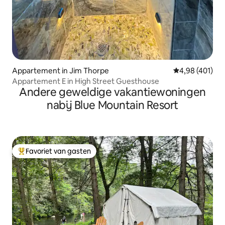
Appartement in Jim Thorpe
Gemiddelde beo
4,98 (401)
Appartement E in High Street Guesthouse
Andere geweldige vakantiewoningen
nabij Blue Mountain Resort
Favoriet van gasten
Topfavoriet van gasten