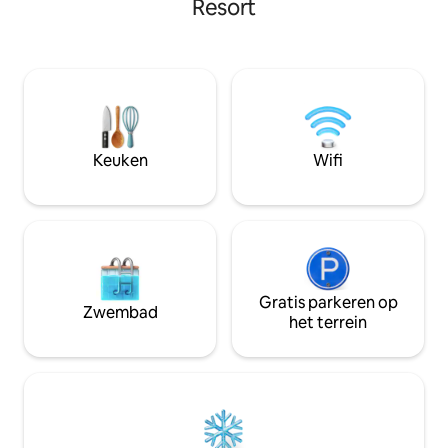
Resort
Lehighton. Kom thuis in een volledig
Gelegen op slecht
uitgeruste keuken of ondersteun een
afstand van Blue 
lokale geweldige restaurants zoals Joey
Country Junction, 
B 's, One Ten Tavern, Covered Bridge
Dicht bij Jim Thor
Inn, Bonnie & Clyde' s en nog veel meer.
Whitewater, Penns
Bekijk onze gids of ons welkomstboek in
bezienswaardighed
het huis. Geen huisdieren, sorry.
en Pocono Mountain! - Continentaal
ontbijt inbegrepen
Keuken
Wifi
Gratis parkeren op
Zwembad
het terrein