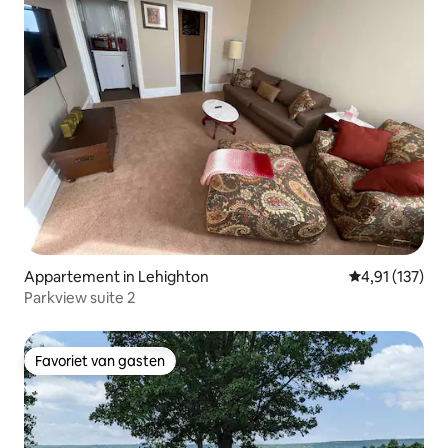
Appartement in Lehighton
Gemiddelde be
4,91 (137)
Parkview suite 2
Favoriet van gasten
Favoriet van gasten