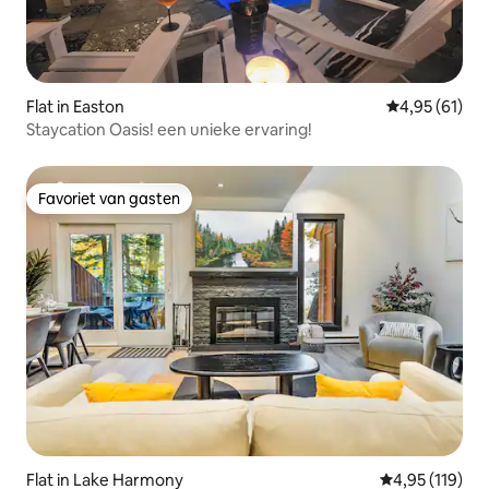
Flat in Easton
Gemiddelde be
4,95 (61)
Staycation Oasis! een unieke ervaring!
Favoriet van gasten
Favoriet van gasten
Flat in Lake Harmony
Gemiddelde beo
4,95 (119)