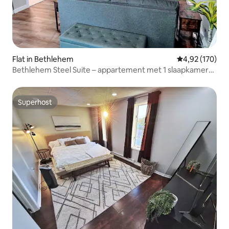
Flat in Bethlehem
Gemiddelde beo
4,92 (170)
Bethlehem Steel Suite – appartement met 1 slaapkamer
en 1 badkamer
Superhost
Superhost