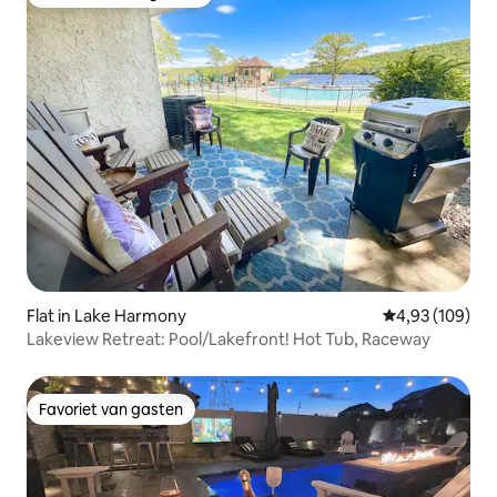
Topfavoriet van gasten
Flat in Lake Harmony
Gemiddelde beo
4,93 (109)
Lakeview Retreat: Pool/Lakefront! Hot Tub, Raceway
Favoriet van gasten
Favoriet van gasten