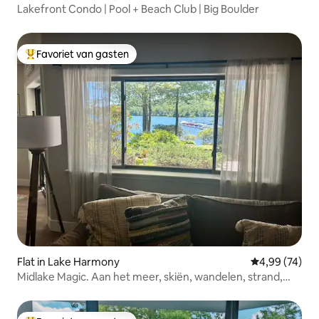
Lakefront Condo | Pool + Beach Club | Big Boulder
Favoriet van gasten
Topfavoriet van gasten
Flat in Lake Harmony
Gemiddelde be
4,99 (74)
Midlake Magic. Aan het meer, skiën, wandelen, strand,
zwembad