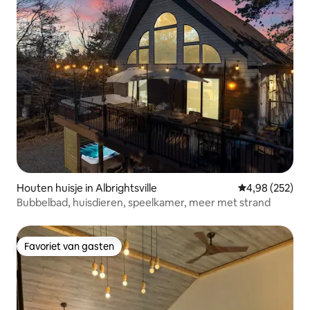
Houten huisje in Albrightsville
Gemiddelde beo
4,98 (252)
Bubbelbad, huisdieren, speelkamer, meer met strand
Favoriet van gasten
Favoriet van gasten