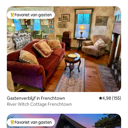
oplaadpunt voor elektrische auto's
Favoriet van gasten
Topfavoriet van gasten
Gastenverblijf in Frenchtown
Gemiddelde beo
4,98 (155)
River Witch Cottage Frenchtown
Favoriet van gasten
Topfavoriet van gasten