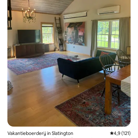
Vakantieboerderij in Slatington
Gemiddelde b
4,9 (121)