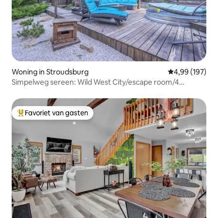
Woning in Stroudsburg
Gemiddelde beo
4,99 (197)
Simpelweg sereen: Wild West City/escape room/4
hectare
Favoriet van gasten
Topfavoriet van gasten