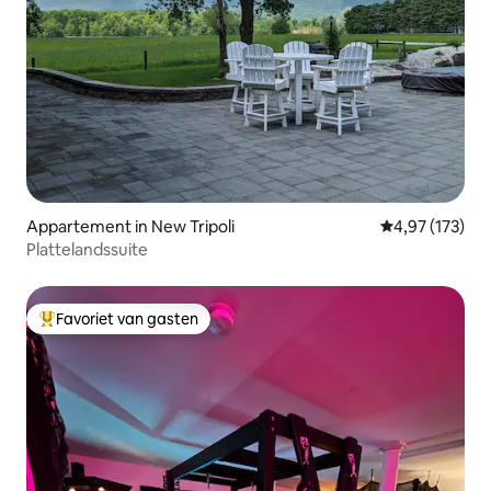
Appartement in New Tripoli
Gemiddelde beo
4,97 (173)
Plattelandssuite
Favoriet van gasten
Topfavoriet van gasten