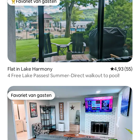
Favoriet van gasten
Topfavoriet van gasten
Flat in Lake Harmony
Gemiddelde be
4,93 (55)
4 Free Lake Passes! Summer-Direct walkout to pool!
Favoriet van gasten
Favoriet van gasten