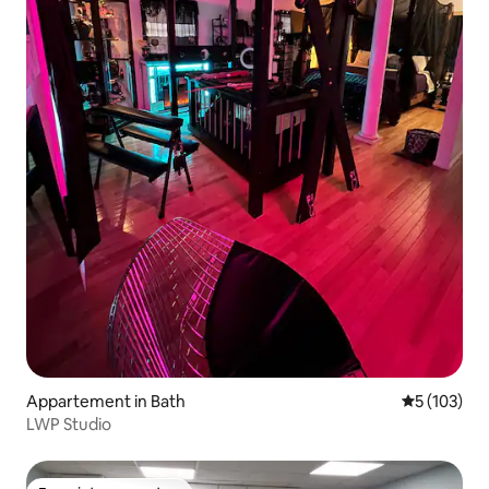
Appartement in Bath
Gemiddelde 
5 (103)
LWP Studio