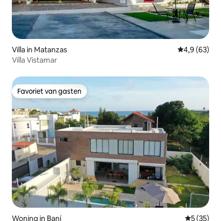
Villa in Matanzas
Gemiddelde b
4,9 (63)
Villa Vistamar
Favoriet van gasten
Favoriet van gasten
Woning in Baní
Gemiddelde
5 (35)