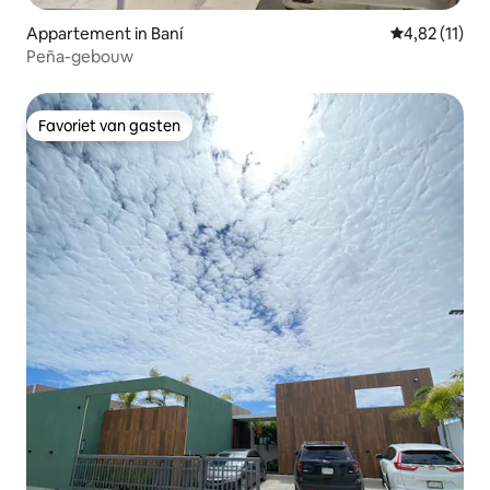
Appartement in Baní
Gemiddelde b
4,82 (11)
Peña-gebouw
Favoriet van gasten
Favoriet van gasten