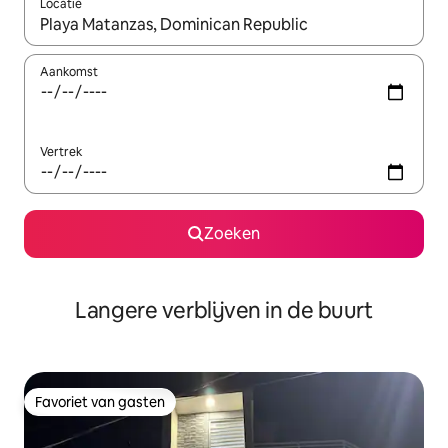
Locatie
Wanneer er resultaten beschikbaar zijn, maak je een keuze met 
Aankomst
Vertrek
Zoeken
Langere verblijven in de buurt
Favoriet van gasten
Favoriet van gasten