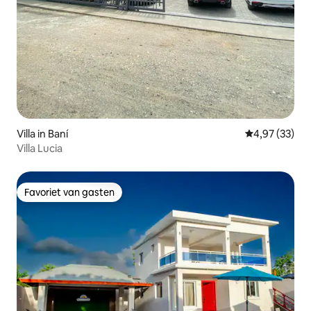
Villa in Baní
Gemiddelde be
4,97 (33)
Villa Lucia
Favoriet van gasten
Favoriet van gasten