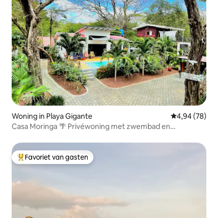
Woning in Playa Gigante
Gemiddelde be
4,94 (78)
Casa Moringa 🌴 Privéwoning met zwembad en
airconditioning
Favoriet van gasten
Topfavoriet van gasten