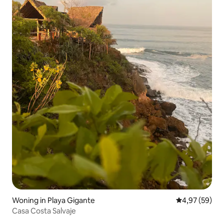
Woning in Playa Gigante
Gemiddelde be
4,97 (59)
Casa Costa Salvaje