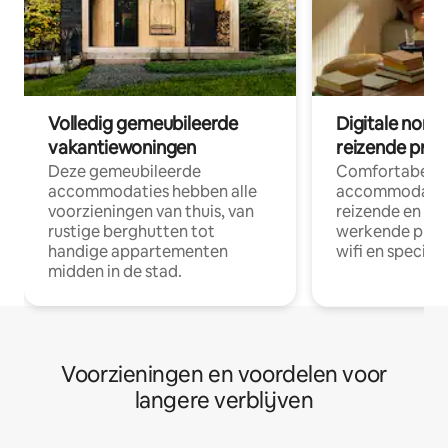
Volledig gemeubileerde
Digitale nom
vakantiewoningen
reizende prof
Deze gemeubileerde
Comfortabele
accommodaties hebben alle
accommodatie
voorzieningen van thuis, van
reizende en op
rustige berghutten tot
werkende profe
handige appartementen
wifi en special
midden in de stad.
Voorzieningen en voordelen voor
langere verblijven