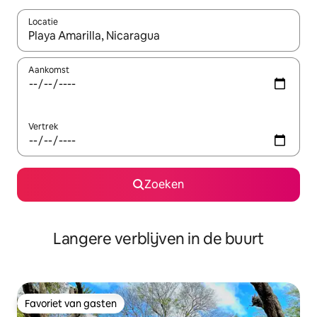
Locatie
Wanneer er resultaten beschikbaar zijn, maak je een keuze met 
Aankomst
Vertrek
Zoeken
Langere verblijven in de buurt
Favoriet van gasten
Favoriet van gasten