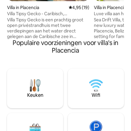
Villa in Placencia
Gemiddelde beoordeling van 4,
4,95 (19)
Villa in Placencia
Villa Tipsy Gecko - Caribisch,
Luxe villa aan het 
privézwembad, chef-kok
slaapplaatsen - z
Villa Tipsy Gecko is een prachtig groot
Sea Drift Villa, th
open privéstrandhuis met twee
new luxury waterfr
verdiepingen aan het water direct
Placencia, Belize, 
gelegen aan de Caribische zee in
setting for family
Populaire voorzieningen voor villa's in
Placencia Belize. Uitstekende
getaways, retreat
kenmerken stralen luxe en schoonheid
Caribbean holiday
Placencia
uit in deze prachtige residentie met 5
peaceful lagoon si
slaapkamers en 4,5 badkamers (5e
Peninsula, this s
slaapkamer heeft geen eigen bad, maar
villa sleeps up to
een half bad bevindt zich aan de
elegant design, m
overkant van de hal). Woning wordt
exceptional comfo
zorgvuldig onderhouden door fulltime
Placencia Village,
personeel ter plaatse en zeer actieve
restaurants, bars, 
eigenaren die blijven investeren in het
Keuken
Wifi
pand en verbeteringen aanbrengen,
zoals een privézwembad en pier.