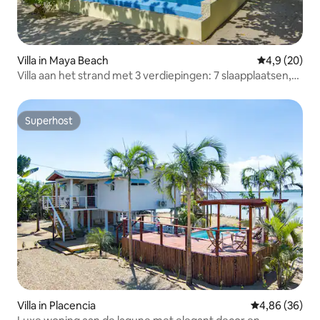
Villa in Maya Beach
Gemiddelde b
4,9 (20)
Villa aan het strand met 3 verdiepingen: 7 slaapplaatsen,
privézwembad
Superhost
Superhost
Villa in Placencia
Gemiddelde be
4,86 (36)