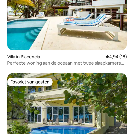
Villa in Placencia
Gemiddelde be
4,94 (18)
Perfecte woning aan de oceaan met twee slaapkamers
en zwembad
Favoriet van gasten
Favoriet van gasten