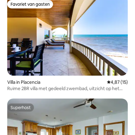
Favoriet van gasten
Favoriet van gasten
Villa in Placencia
Gemiddelde be
4,87 (15)
Ruime 2BR villa met gedeeld zwembad, uitzicht op het
strand
Superhost
Superhost