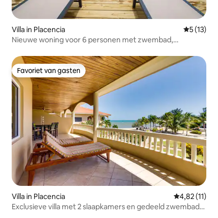
Villa in Placencia
Gemiddeld
5 (13)
Nieuwe woning voor 6 personen met zwembad,
aanlegsteiger en dakterras
Favoriet van gasten
Favoriet van gasten
Villa in Placencia
Gemiddelde b
4,82 (11)
Exclusieve villa met 2 slaapkamers en gedeeld zwembad,
strand ontspannen