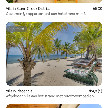
Villa in Stann Creek District
Gemiddeld
5 (3)
Gezamenlijk appartement aan het strand met 3
slaapkamers en toegang tot het zwembad
Superhost
Superhost
Villa in Placencia
Gemiddelde 
4,8 (5)
Afgelegen villa aan het strand met privézwembad en
cabana