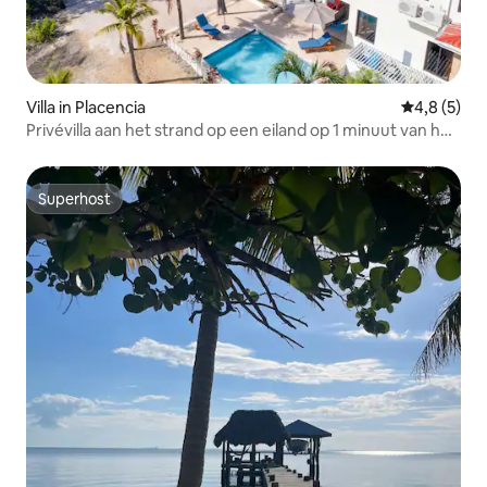
Villa in Placencia
Gemiddelde 
4,8 (5)
Privévilla aan het strand op een eiland op 1 minuut van het
dorp
Superhost
Superhost