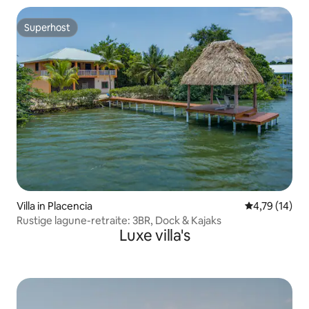
Superhost
Superhost
Villa in Placencia
Gemiddelde be
4,79 (14)
Rustige lagune-retraite: 3BR, Dock & Kajaks
Luxe villa's