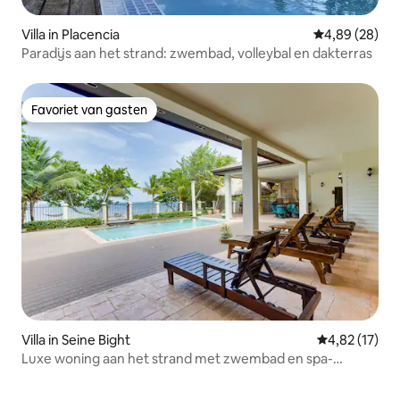
Villa in Placencia
Gemiddelde be
4,89 (28)
Paradijs aan het strand: zwembad, volleybal en dakterras
Favoriet van gasten
Favoriet van gasten
Villa in Seine Bight
Gemiddelde be
4,82 (17)
Luxe woning aan het strand met zwembad en spa-
badkamer