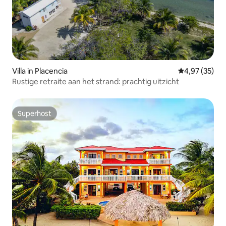
Villa in Placencia
Gemiddelde be
4,97 (35)
Rustige retraite aan het strand: prachtig uitzicht
Superhost
Superhost