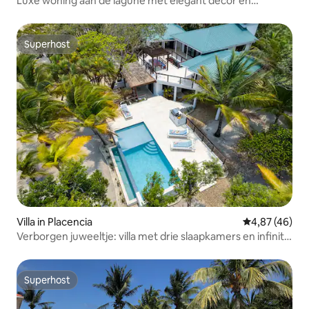
Luxe woning aan de lagune met elegant decor en
zwembad
Superhost
Superhost
Villa in Placencia
Gemiddelde be
4,87 (46)
Verborgen juweeltje: villa met drie slaapkamers en infinity
pool op het strand
Superhost
Superhost