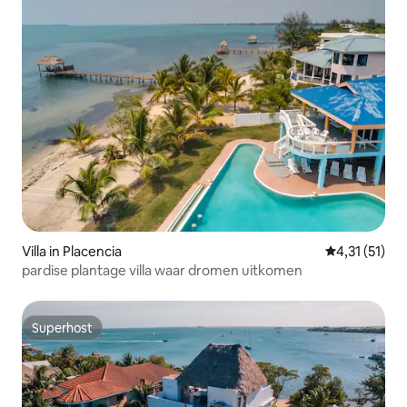
Villa in Placencia
Gemiddelde b
4,31 (51)
pardise plantage villa waar dromen uitkomen
Superhost
Superhost