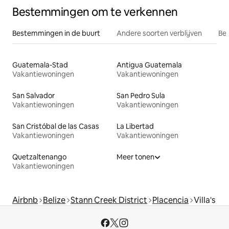
Bestemmingen om te verkennen
Bestemmingen in de buurt
Andere soorten verblijven
Bes
Guatemala-Stad
Antigua Guatemala
Vakantiewoningen
Vakantiewoningen
San Salvador
San Pedro Sula
Vakantiewoningen
Vakantiewoningen
San Cristóbal de las Casas
La Libertad
Vakantiewoningen
Vakantiewoningen
Quetzaltenango
Meer tonen
Vakantiewoningen
Airbnb
Belize
Stann Creek District
Placencia
Villa's