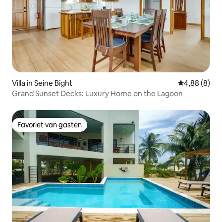
Villa in Seine Bight
Gemiddelde b
4,88 (8)
Grand Sunset Decks: Luxury Home on the Lagoon
Favoriet van gasten
Favoriet van gasten