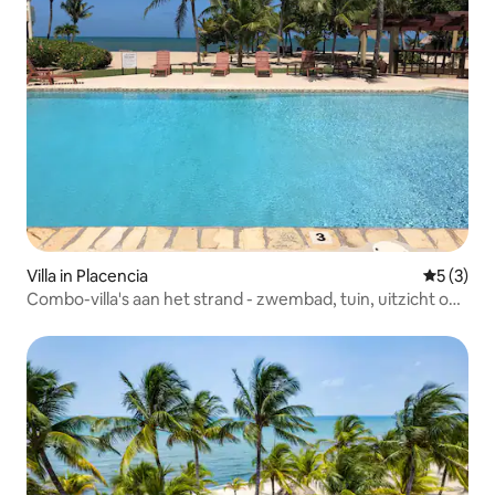
Villa in Placencia
Gemiddeld
5 (3)
Combo-villa's aan het strand - zwembad, tuin, uitzicht op
zee