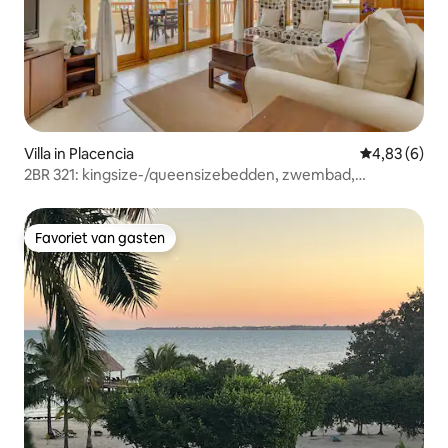
Villa in Placencia
Gemiddelde b
4,83 (6)
2BR 321: kingsize-/queensizebedden, zwembad,
bubbelbad, geschikt voor 6 personen
Favoriet van gasten
Favoriet van gasten