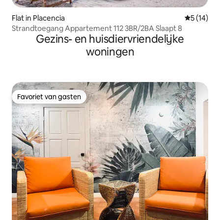
Flat in Placencia
Gemiddelde
5 (14)
Strandtoegang Appartement 112 3BR/2BA Slaapt 8
Gezins- en huisdiervriendelijke
woningen
Favoriet van gasten
Favoriet van gasten