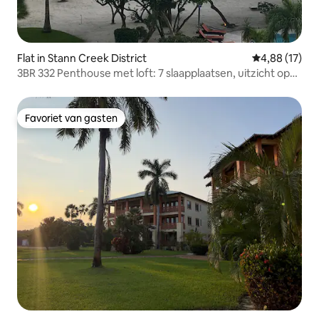
Flat in Stann Creek District
Gemiddelde be
4,88 (17)
3BR 332 Penthouse met loft: 7 slaapplaatsen, uitzicht op
zee
Favoriet van gasten
Favoriet van gasten