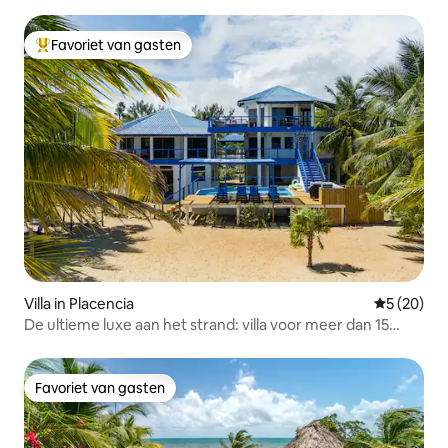
Plezier voor het hele gezin
Favoriet van gasten
Topfavoriet van gasten
Villa in Placencia
Gemiddelde
5 (20)
De ultieme luxe aan het strand: villa voor meer dan 15
personen
Favoriet van gasten
Favoriet van gasten