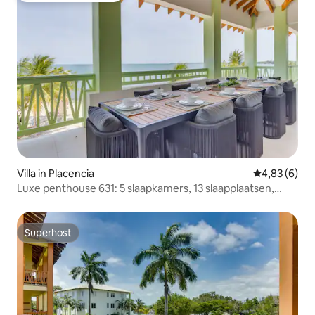
Villa in Placencia
Gemiddelde b
4,83 (6)
Luxe penthouse 631: 5 slaapkamers, 13 slaapplaatsen,
uitzicht op zee
Superhost
Superhost