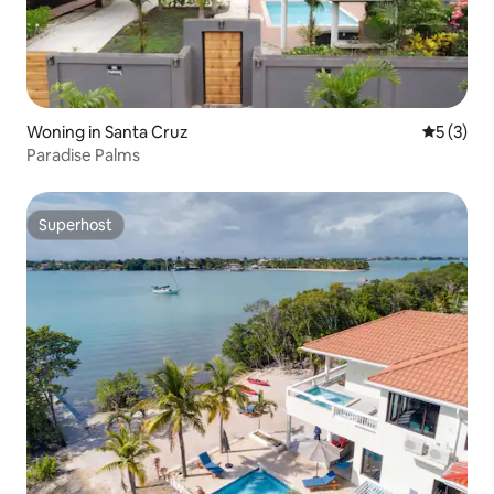
Woning in Santa Cruz
Gemiddeld
5 (3)
Paradise Palms
Superhost
Superhost