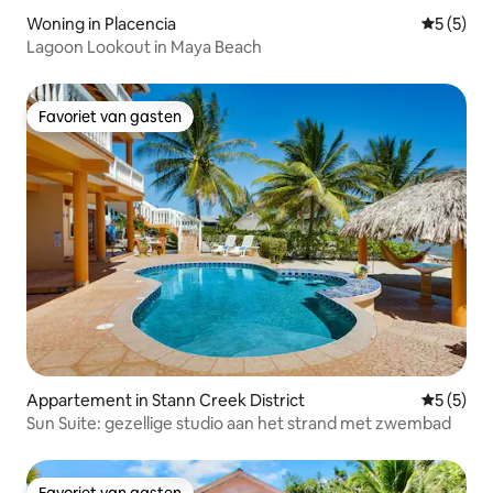
Woning in Placencia
Gemiddeld
5 (5)
Lagoon Lookout in Maya Beach
Favoriet van gasten
Favoriet van gasten
Appartement in Stann Creek District
Gemiddeld
5 (5)
Sun Suite: gezellige studio aan het strand met zwembad