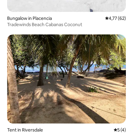
Bungalow in Placencia
Gemiddelde be
4,77 (62)
Tradewinds Beach Cabanas Coconut
Tent in Riversdale
Gemiddeld
5 (4)