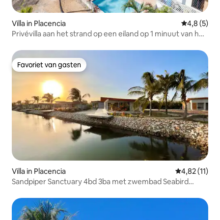
Villa in Placencia
Gemiddelde 
4,8 (5)
Privévilla aan het strand op een eiland op 1 minuut van het
dorp
Favoriet van gasten
Favoriet van gasten
Villa in Placencia
Gemiddelde b
4,82 (11)
Sandpiper Sanctuary 4bd 3ba met zwembad Seabird
Luxury