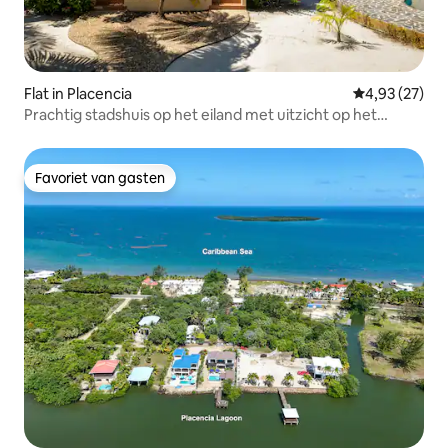
Flat in Placencia
Gemiddelde be
4,93 (27)
Prachtig stadshuis op het eiland met uitzicht op het
Caribisch gebied
Favoriet van gasten
Favoriet van gasten