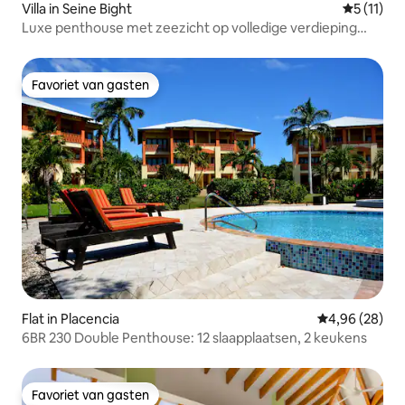
Villa in Seine Bight
Gemiddeld
5 (11)
Luxe penthouse met zeezicht op volledige verdieping
met 4 slaapkamers: 11 slaapplaatsen
Favoriet van gasten
Favoriet van gasten
Flat in Placencia
Gemiddelde be
4,96 (28)
6BR 230 Double Penthouse: 12 slaapplaatsen, 2 keukens
Favoriet van gasten
Favoriet van gasten