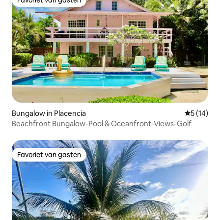
Favoriet van gasten
Favoriet van gasten
Bungalow in Placencia
Gemiddelde
5 (14)
Beachfront Bungalow-Pool & Oceanfront-Views-Golf
Favoriet van gasten
Favoriet van gasten