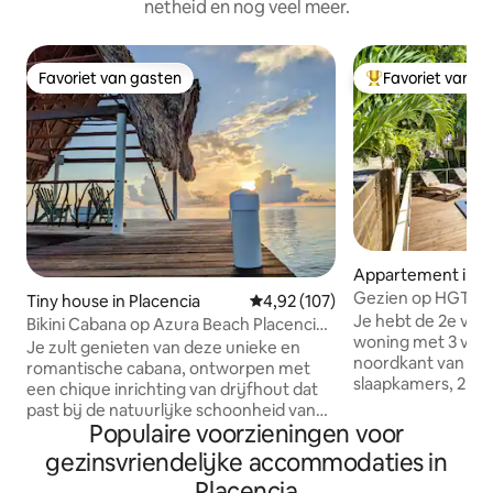
netheid en nog veel meer.
Favoriet van gasten
Favoriet van g
Favoriet van gasten
Topfavoriet van 
Appartement in Pl
Gezien op HGTV! 
Tiny house in Placencia
Gemiddelde beoordeling van 4,9
4,92 (107)
Large 2 BR w/pool
Je hebt de 2e ver
Bikini Cabana op Azura Beach Placencia
woning met 3 verd
wifi en airconditioning
Je zult genieten van deze unieke en
noordkant van Place
romantische cabana, ontworpen met
slaapkamers, 2 c
een chique inrichting van drijfhout dat
Airconditioning ov
past bij de natuurlijke schoonheid van
gevulde keuken. 
Populaire voorzieningen voor
Azura Beach. Natuurlijk vervaagd
buitenruimte. Zwembad en zonneterras
hardhout werd in de hele cabana
gezinsvriendelijke accommodaties in
op slechts enkele 
gebruikt om een kalmerende,
Placencia
achterterras. Idea