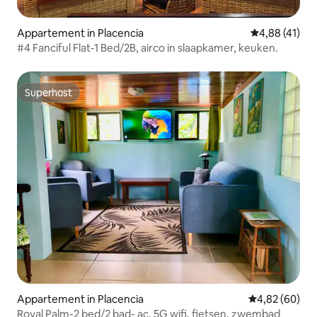
Appartement in Placencia
Gemiddelde be
4,88 (41)
#4 Fanciful Flat-1 Bed/2B, airco in slaapkamer, keuken.
Superhost
Superhost
Appartement in Placencia
Gemiddelde be
4,82 (60)
Royal Palm-2 bed/2 bad- ac, 5G wifi, fietsen, zwembad