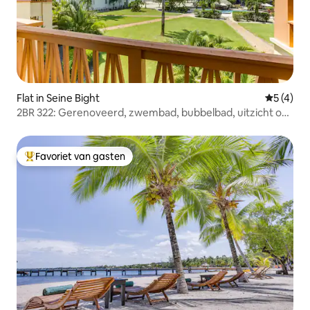
Flat in Seine Bight
Gemiddeld
5 (4)
2BR 322: Gerenoveerd, zwembad, bubbelbad, uitzicht op
de tweede verdieping
Favoriet van gasten
Topfavoriet van gasten