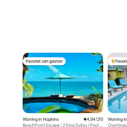
Favoriet van gasten
Favor
Favoriet van gasten
Topfavor
Woning in Hopkins
Gemiddelde beoordelin
4,94 (31)
Woning in
Beachfront Escape | 2 King Suites | Pool &
Overloop