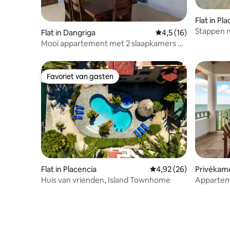
Flat in Pl
Stappen n
Flat in Dangriga
Gemiddelde beoordeli
4,5 (16)
Placencia
Mooi appartement met 2 slaapkamers en
1 kingsize zacht matras
Favoriet van gasten
Favoriet van gasten
Flat in Placencia
Gemiddelde beoordelin
4,92 (26)
Privékame
Huis van vrienden, Island Townhome
Appartem
uitzicht 
zwemba