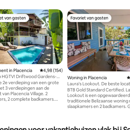
iet van gasten
Favoriet van gasten
iet van gasten
Favoriet van gasten
ng van 4,9 op 5, 41 recensies
nt in Placencia
Gemiddelde beoordeling van 4,98 op 5, 154 r
4,98 (154)
p HGTV! Driftwood Gardens-
Woning in Placencia
G
R w/pool
e 2e verdieping van een grote
Laura's Lookout. De beste locat
t 3 verdiepingen aan de
Placencia!
BTB Gold Standard Certified. La
van Placencia Village. 2
Lookout is een opgewaardeer
ers, 2 complete badkamers.
traditionele Belizaanse woning
ioning overal. Grote, goed
slaapkamers en 2 badkamers. G
euken. Ruime binnen- en
het centrum van Placencia Vill
 zonneterras
blok van de weg krijg je een rus
s enkele stappen van je
uitzicht op het dorp vanaf de grote
ras. Ideale locatie; één minuut
ieningen voor vakantiehuizen vlak bij 
veranda. De tuin is omheind met 2 lokale