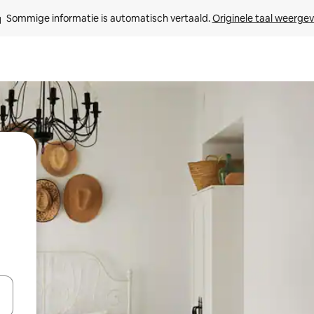
Sommige informatie is automatisch vertaald. 
Originele taal weerge
een keuze met je de pijltjestoetsen omhoog en omlaag, óf door te tikk