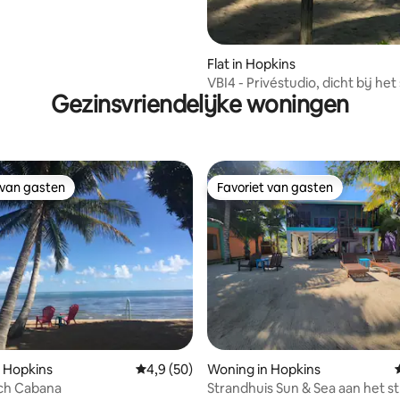
Flat in Hopkins
VBI4 - Privéstudio, dicht bij het
Gezinsvriendelijke woningen
eetgelegenheden
 van gasten
Favoriet van gasten
 van gasten
Favoriet van gasten
g van 4,78 op 5, 58 recensies
 Hopkins
Gemiddelde beoordeling van 4,9 op 5, 50 r
4,9 (50)
Woning in Hopkins
ach Cabana
Strandhuis Sun & Sea aan het s