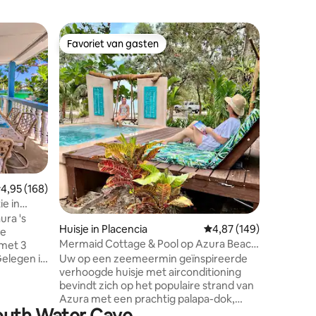
Houten hu
Favoriet van gasten
Favor
Favoriet van gasten
Topfavo
Ohana Kuk
zeebries 
Aan het 
kantelen in het dorp - perfecte locatie en
een prach
veilige b
naar sup
apotheek
zwembad op 1 minuut !... geniet va
tropische
ecensies
cocktail 
duiken op
emiddelde beoordeling van 4,95 op 5, 168 recensies
4,95 (168)
airco, wa
ie in
de sterre
ura 's
hier is j
Huisje in Placencia
Gemiddelde beoordeling
4,87 (149)
de
tot het
Mermaid Cottage & Pool op Azura Beach
 met 3
in Placencia
Uw op een zeemeermin geïnspireerde
elegen in
verhoogde huisje met airconditioning
age een
bevindt zich op het populaire strand van
tig
Azura met een prachtig palapa-dok,
South Water Caye
wuivende palmen en een ZWEMBAD