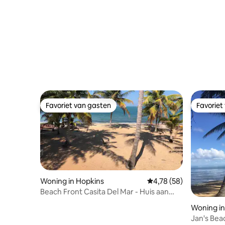
Favoriet van gasten
Favoriet
Favoriet van gasten
Favoriet
Woning in Hopkins
Gemiddelde beoordelin
4,78 (58)
Beach Front Casita Del Mar - Huis aan
zee
Woning in
Jan's Be