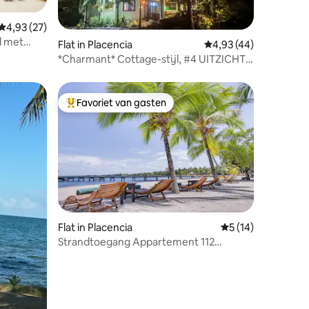
ecensies
Gemiddelde beoordeling van 4,93 op 5, 27 recensies
4,93 (27)
d met
Flat in Placencia
Gemiddelde beoordelin
4,93 (44)
d
*Charmant* Cottage-stijl, #4 UITZICHT
Lange termijn TARIEVEN
Favoriet van gasten
Topfavoriet van gasten
ecensies
Flat in Placencia
Gemiddelde beoord
5 (14)
Strandtoegang Appartement 112
3BR/2BA Slaapt 8