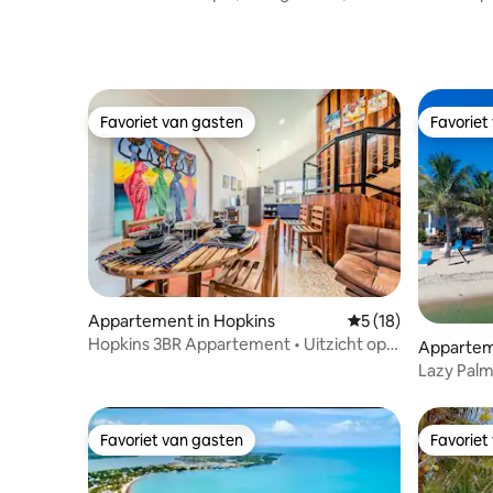
Bikes
Favoriet van gasten
Favoriet
Favoriet van gasten
Favoriet
Appartement in Hopkins
Gemiddelde beoorde
5 (18)
Hopkins 3BR Appartement • Uitzicht op
Apparteme
zee en bergen
Lazy Palm
Oceanfro
Favoriet van gasten
Favoriet
Favoriet van gasten
Favoriet