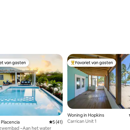
Gold Standard
iet van gasten
Favoriet van gasten
iet van gasten
Topfavoriet van gasten
Woning in Hopkins
Carrican Unit 1
g van 4,94 op 5, 31 recensies
 Placencia
Gemiddelde beoordeling van 5 op 5, 41 r
5 (41)
zwembad ~Aan het water