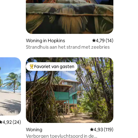
Woning in Hopkins
Gemiddelde beoordeli
4,79 (14)
Strandhuis aan het strand met zeebries
Favoriet van gasten
Topfavoriet van gasten
Gemiddelde beoordeling van 4,92 op 5, 24 recensies
4,92 (24)
ecensies
Woning
Gemiddelde beoordelin
4,93 (119)
Verborgen toevluchtsoord in de