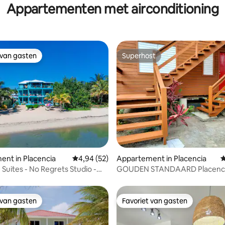
Appartementen met airconditioning
 van gasten
Superhost
 van gasten
Superhost
ling van 5 op 5, 18 recensies
nt in Placencia
Gemiddelde beoordeling van 4,94 op 5, 52 r
4,94 (52)
Appartement in Placencia
G
 Suites - No Regrets Studio -
GOUDEN STANDAARD Placenc
nt
Seashell Apts op de 1e verdiepi
 van gasten
Favoriet van gasten
 van gasten
Favoriet van gasten