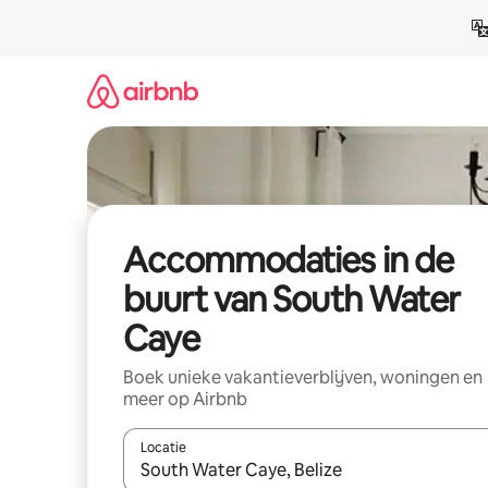
Ga
direct
naar
inhoud
Accommodaties in de
buurt van South Water
Caye
Boek unieke vakantieverblijven, woningen en
meer op Airbnb
Locatie
Wanneer er resultaten beschikbaar zijn, maak je 