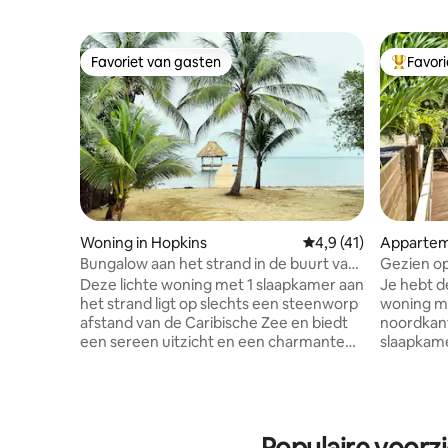
Favoriet van gasten
Favor
Favoriet van gasten
Topfavor
Woning in Hopkins
Gemiddelde beoordeli
4,9 (41)
Apparteme
Bungalow aan het strand in de buurt van
Gezien o
Hopkins
Large 2 B
Deze lichte woning met 1 slaapkamer aan
Je hebt d
het strand ligt op slechts een steenworp
woning me
afstand van de Caribische Zee en biedt
noordkant 
een sereen uitzicht en een charmante
slaapkam
ruimte voor ontspanning! Een groot dok
Aircondit
en palapa bieden de mogelijkheid om te
gevulde k
zonnebaden, zwemmen, vissen of
buitenruimte. Zwembad en
genieten van de bries in een hangmat!
op slecht
Deze accommodatie ligt op slechts 1
achterter
Populaire voorz