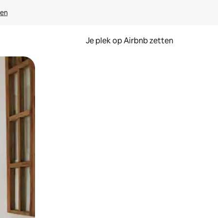
ven
Je plek op Airbnb zetten
en of swipen.