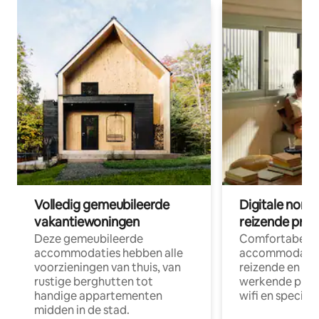
Volledig gemeubileerde
Digitale nom
vakantiewoningen
reizende prof
Deze gemeubileerde
Comfortabele
accommodaties hebben alle
accommodatie
voorzieningen van thuis, van
reizende en op
rustige berghutten tot
werkende profe
handige appartementen
wifi en special
midden in de stad.