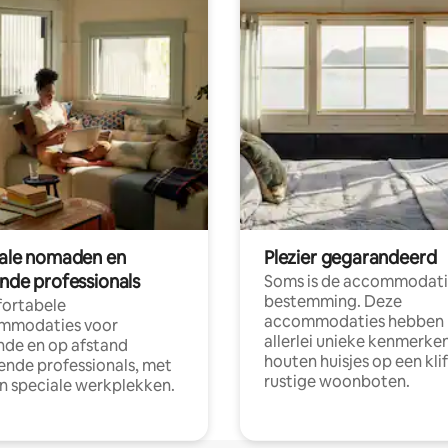
tale nomaden en
Plezier gegarandeerd
ende professionals
Soms is de accommodati
bestemming. Deze
ortabele
accommodaties hebben
mmodaties voor
allerlei unieke kenmerken
nde en op afstand
houten huisjes op een klif
nde professionals, met
rustige woonboten.
en speciale werkplekken.