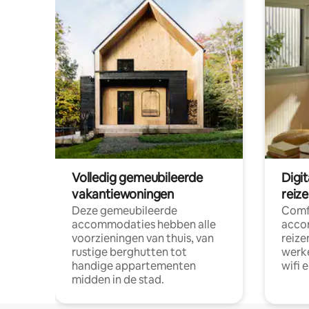
Volledig gemeubileerde
Digi
vakantiewoningen
reiz
Deze gemeubileerde
Comf
accommodaties hebben alle
acco
voorzieningen van thuis, van
reize
rustige berghutten tot
werke
handige appartementen
wifi 
midden in de stad.