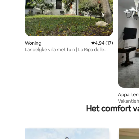
Woning
Gemiddelde beoordelin
4,94 (17)
Landelijke villa met tuin | La Ripa delle
Janare
Apparte
Vakantieh
Het comfort va