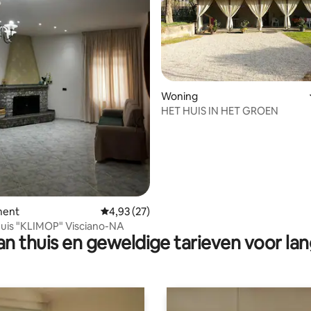
g van 4,94 op 5, 17 recensies
Woning
HET HUIS IN HET GROEN
ment
Gemiddelde beoordeling van 4,93 op 5, 27 r
4,93 (27)
uis "KLIMOP" Visciano-NA
n thuis en geweldige tarieven voor lan