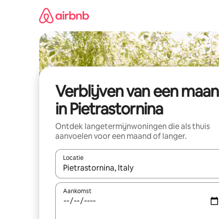
Ga
direct
naar
inhoud
Verblijven van een maa
in Pietrastornina
Ontdek langetermijnwoningen die als thuis
aanvoelen voor een maand of langer.
Locatie
Wanneer er resultaten beschikbaar zijn, maak je 
Aankomst