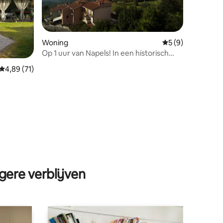
Woning
Gemiddelde beoord
5 (9)
Op 1 uur van Napels! In een historisch
dorpje
Gemiddelde beoordeling van 4,89 op 5, 71 recensies
4,89 (71)
ecensies
gere verblijven