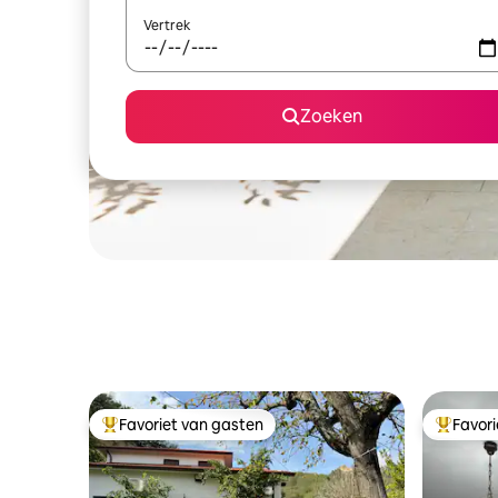
Vertrek
Zoeken
Favoriet van gasten
Favor
Topfavoriet van gasten
Topfavor