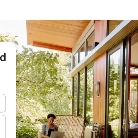
nd
een keuze met je de pijltjestoetsen omhoog en omlaag, óf door te tikk