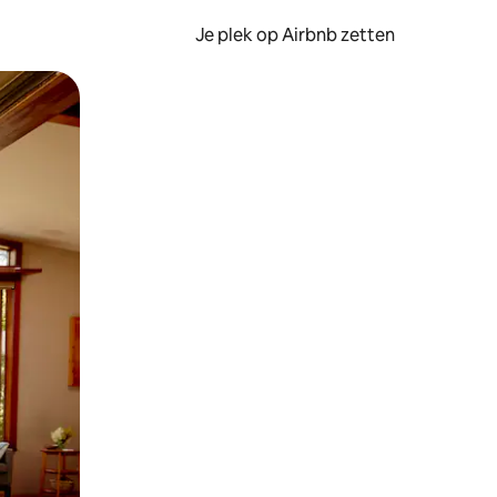
Je plek op Airbnb zetten
en of swipen.