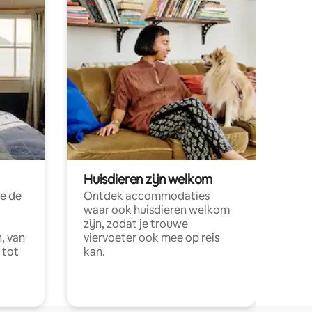
Huisdieren zijn welkom
e de
Ontdek accommodaties
waar ook huisdieren welkom
zijn, zodat je trouwe
, van
viervoeter ook mee op reis
 tot
kan.