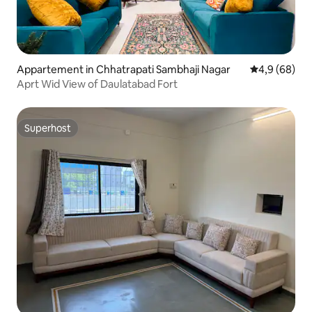
Appartement in Chhatrapati Sambhaji Nagar
Gemiddelde b
4,9 (68)
Aprt Wid View of Daulatabad Fort
Superhost
Superhost