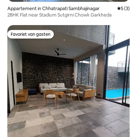
Appartement in Chhatrapati Sambhajinagar
Gemiddeld
5 (3)
2BHK Flat near Stadium Sutgirni Chowk Garkheda
Favoriet van gasten
Favoriet van gasten