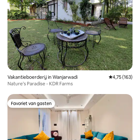
Vakantieboerderij in Wanjarwadi
Gemiddelde beo
4,75 (163)
Nature's Paradise - KDR Farms
Favoriet van gasten
Favoriet van gasten