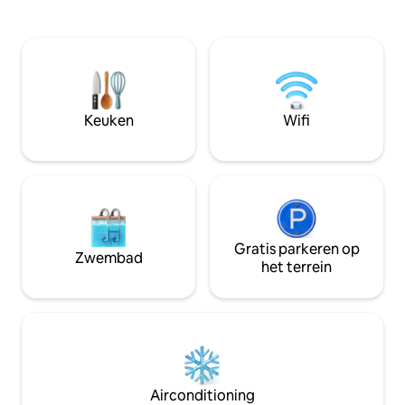
apparatuur is aanwezig en het comfort
aromatische sauna
is absolute airco en buitenhaard. Het
3-seizoenen zwemb
open conceptontwerp is ontworpen
gezinnen of vrien
voor een meeslepende ervaring in de
geneugten van Cha
natuur: grote ramen, panoramische
comfort van het O
douche. Toegang via een eigen weg op
500 m.
Keuken
Wifi
Gratis parkeren op
Zwembad
het terrein
Airconditioning