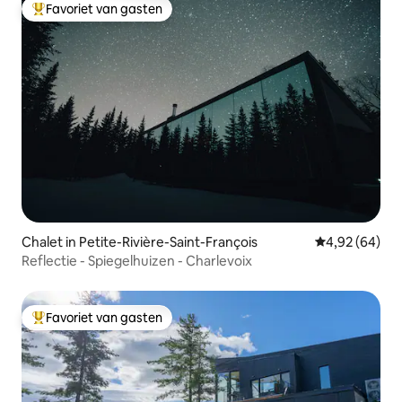
Favoriet van gasten
Topfavoriet van gasten
Chalet in Petite-Rivière-Saint-François
Gemiddelde be
4,92 (64)
Reflectie - Spiegelhuizen - Charlevoix
Favoriet van gasten
Topfavoriet van gasten