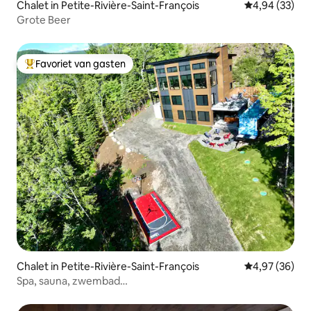
Chalet in Petite-Rivière-Saint-François
Gemiddelde be
4,94 (33)
Grote Beer
Favoriet van gasten
Topfavoriet van gasten
Chalet in Petite-Rivière-Saint-François
Gemiddelde be
4,97 (36)
Spa, sauna, zwembad…