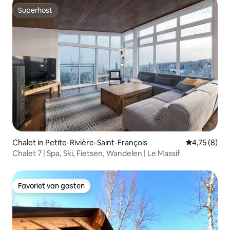
Superhost
Superhost
Chalet in Petite-Rivière-Saint-François
Gemiddelde b
4,75 (8)
Chalet 7 | Spa, Ski, Fietsen, Wandelen | Le Massif
Favoriet van gasten
Favoriet van gasten