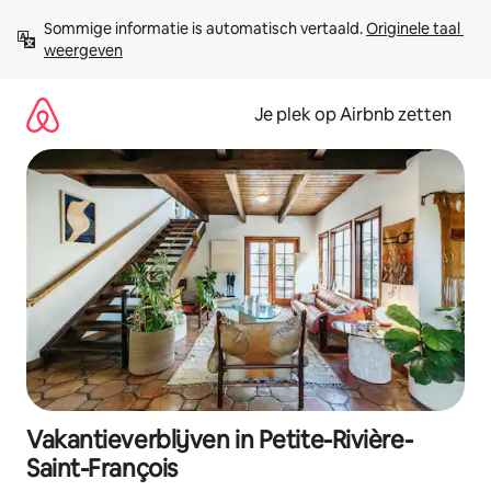
Ga
Sommige informatie is automatisch vertaald. 
Originele taal 
direct
weergeven
naar
inhoud
Je plek op Airbnb zetten
Vakantieverblijven in Petite-Rivière-
Saint-François