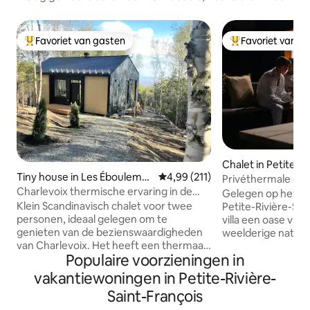
Favoriet van gasten
Favoriet van g
Topfavoriet van gasten
Topfavoriet van 
Chalet in Petite-Ri
Tiny house in Les Ébouleme
Gemiddelde beoordeling van 4,9
4,99 (211)
ançois
Privéthermale erva
nts
Charlevoix thermische ervaring in de
zwembad
Gelegen op het pi
natuur!
Klein Scandinavisch chalet voor twee
Petite-Rivière-Sai
personen, ideaal gelegen om te
villa een oase van
genieten van de bezienswaardigheden
weelderige natuur
van Charlevoix. Het heeft een thermaal
afstand van de ho
Populaire voorzieningen in
circuit (bubbelbad, sauna, hamam) Zeer
oosten van de Rock
intiem en midden in de bossen kijkt het
Charlevoix, gere
vakantiewoningen in Petite-Rivière-
uitzicht uit op de majestueuze rivier en
fietsresort. Zeer 
Saint-François
de bergen in de verte. Alle moderne
een oneindige SP