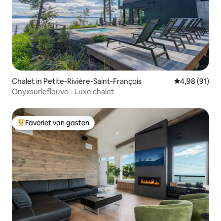
Chalet in Petite-Rivière-Saint-François
Gemiddelde be
4,98 (91)
Onyxsurlefleuve - Luxe chalet
Favoriet van gasten
Topfavoriet van gasten