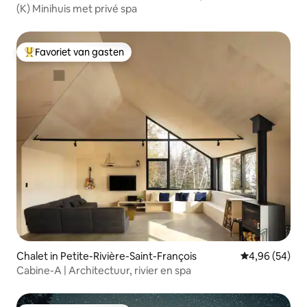
(K) Minihuis met privé spa
Favoriet van gasten
Topfavoriet van gasten
Chalet in Petite-Rivière-Saint-François
Gemiddelde be
4,96 (54)
Cabine-A | Architectuur, rivier en spa