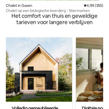
Chalet in Gasen
Gemiddelde beo
4,99 (355)
Chalet op een biologische boerderij - Stiermarken
Het comfort van thuis en geweldige
tarieven voor langere verblijven
Volledig gemeubileerde
Digitale nom