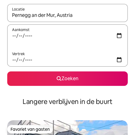
Locatie
Wanneer er resultaten beschikbaar zijn, maak je een keuze met 
Aankomst
Vertrek
Zoeken
Langere verblijven in de buurt
Favoriet van gasten
Favoriet van gasten