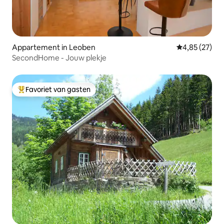
Appartement in Leoben
Gemiddelde be
4,85 (27)
SecondHome - Jouw plekje
Favoriet van gasten
Topfavoriet van gasten