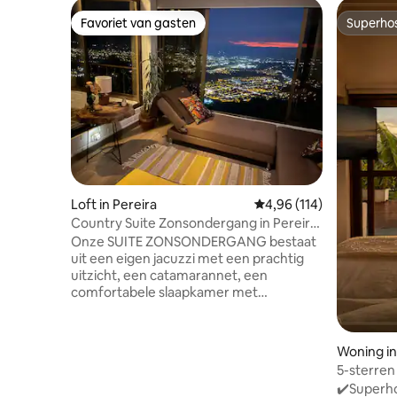
Favoriet van gasten
Superho
Favoriet van gasten
Superho
Loft in Pereira
Gemiddelde beoordeling
4,96 (114)
Country Suite Zonsondergang in Pereira!
Jacuzzi & Net
Onze SUITE ZONSONDERGANG bestaat
uit een eigen jacuzzi met een prachtig
uitzicht, een catamarannet, een
comfortabele slaapkamer met
queensize bed, een woonkamer met
een slaapbank, een slaapbank, een
complete badkamer, een complete
Woning i
badkamer, een balkon, een balkon, een
5-sterren
eetkamer en een volledig uitgeruste
villa+wif
✔️Superhos
keuken op een oppervlakte van 60