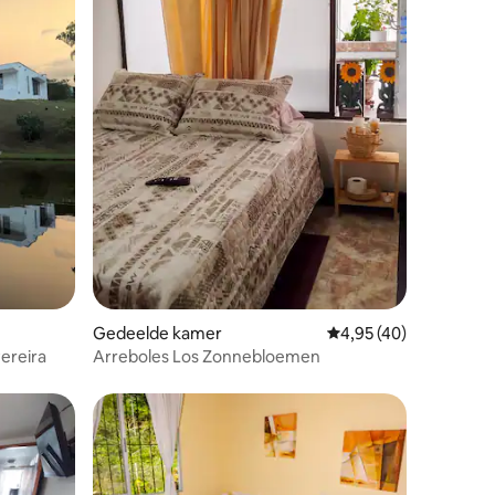
ecensies
Gedeelde kamer
Gemiddelde beoordelin
4,95 (40)
Pereira
Arreboles Los Zonnebloemen