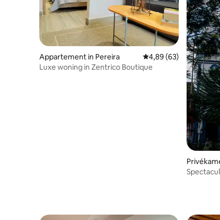
Appartement in Pereira
Gemiddelde beoordelin
4,89 (63)
Luxe woning in Zentrico Boutique
Privékamer
Spectacul
badkamer,