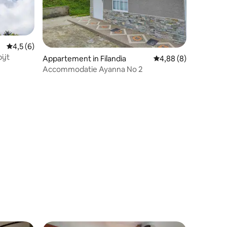
Gemiddelde beoordeling van 4,5 op 5, 6 recensies
4,5 (6)
ijt
Appartement in Filandia
Gemiddelde beoordeli
4,88 (8)
Accommodatie Ayanna No 2
ecensies