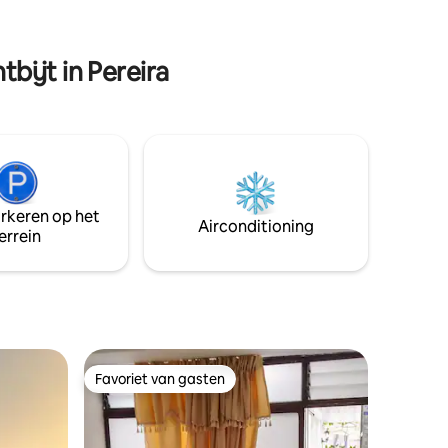
you enjoy
silence. Come feel what truly matters.
u.
ijt in Pereira
arkeren op het
Airconditioning
errein
Favoriet van gasten
Favoriet van gasten