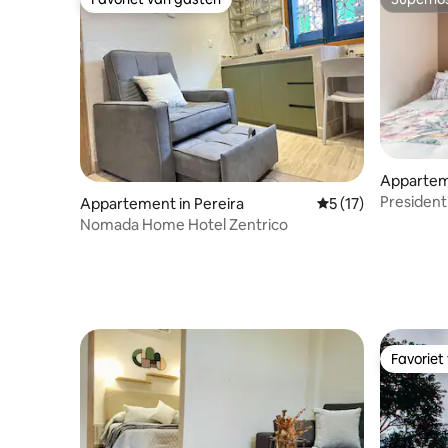
Favoriet van gasten
Superho
Apparteme
Presidenti
Appartement in Pereira
Gemiddelde beoorde
5 (17)
Nomada Home Hotel Zentrico
Favoriet
Favoriet