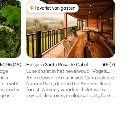
Appartem
Favoriet van gasten
Favorie
Topfavoriet van gasten
Favorie
Modern m
fitnessru
Modern h
belangrij
stad en d
Nuestro k
Het gebo
ruimtes 
fitnessruimte, restauran
tarief is
Gemiddelde beoordeling van 4,96 op 5, 49 recensies
4,96 (49)
Huisje in Santa Rosa de Cabal
Gemiddelde beoor
5 (7)
ontbijtbu
odge
Luxe chalet in het nevelwoud · Vogels
van grat
kijken · Rivier
in a
An exclusive retreat inside Campoalegre
dagelijks
bin with
Natural Park, deep in the Andean cloud
veel mee
forest. A luxury wooden chalet with a
hoteldie
ge in
crystal-clear river, ecological trails, farm
etreat
animals and sunrise birdwatching among
300+ recorded bird species. You don't
ue escape
arrive at a rental: you arrive home among
the trees, welcomed as family, with
ecensies
breakfast made with care and Starlink
ngless
WiFi to work and unplug without losing
diversity
connection. Luxury, nature and absolute