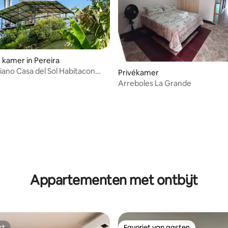
kamer in Pereira
tiano Casa del Sol Habitacon
Privékamer
Arreboles La Grande
Appartementen met ontbijt
st
Favoriet van gasten